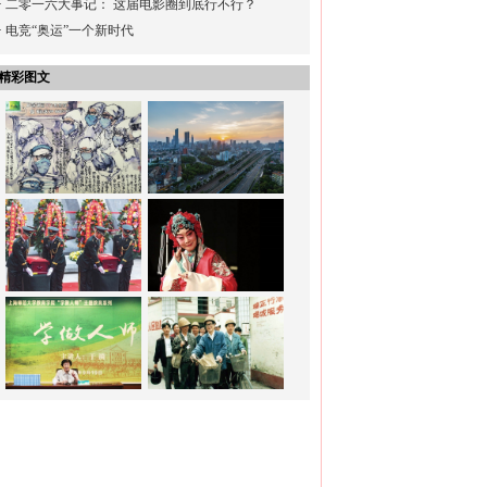
·
二零一六大事记： 这届电影圈到底行不行？
·
电竞“奥运”一个新时代
精彩图文