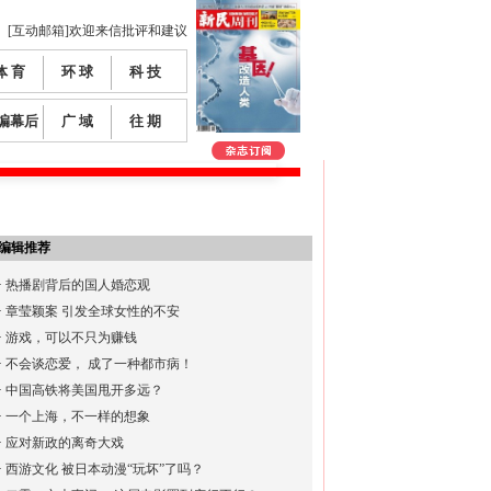
[互动邮箱]欢迎来信批评和建议
体 育
环 球
科 技
编幕后
广 域
往 期
编辑推荐
·
热播剧背后的国人婚恋观
·
章莹颖案 引发全球女性的不安
·
游戏，可以不只为赚钱
·
不会谈恋爱， 成了一种都市病！
·
中国高铁将美国甩开多远？
·
一个上海，不一样的想象
·
应对新政的离奇大戏
·
西游文化 被日本动漫“玩坏”了吗？