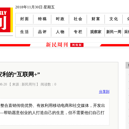
2018年11月30日 星期五
封 面
特 稿
时 政
社 会
财 富
文 化
生 活
品 评
人 物
专 栏
观察家
新民一周
采
安利的“互联网+”
08-20 【 来源 : 新民周刊 】 阅读数：
0
分享到
利整合直销传统优势、有效利用移动电商和社交媒体，开发出
——帮助愿意创业的人打造自己的生意，但不需要他们自己打