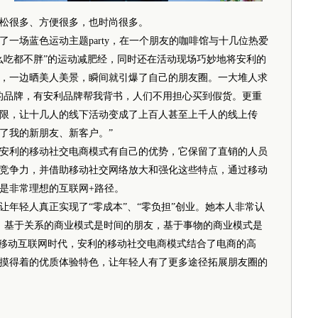
松很多、方便很多，也时尚很多。
场蓝色运动主题party，在一个朋友的咖啡馆与十几位热爱
么吃都不胖”的运动减肥经，同时还在活动现场巧妙地将安利的
，一边晒美人美景，瞬间就引爆了自己的朋友圈。一大堆人求
的品牌，有安利品牌帮我背书，人们不用担心买到假货。更重
限，让十几人的线下活动变成了上百人甚至上千人的线上传
了我的新朋友、新客户。”
利的移动社交电商模式有自己的优势，它保留了直销的人员
竞争力，并借助移动社交网络放大和强化这些特点，通过移动
是非常理想的互联网+路径。
轻人真正实现了“零成本”、“零负担”创业。她本人非常认
断：基于关系的商业模式是时间的朋友，基于事物的商业模式是
的移动互联网时代，安利的移动社交电商模式结合了电商的高
摸得着的优质体验特色，让年轻人有了更多途径拓展朋友圈的