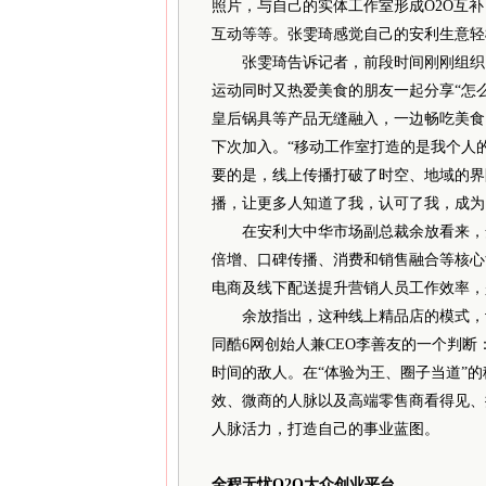
照片，与自己的实体工作室形成O2O互补
互动等等。张雯琦感觉自己的安利生意轻
张雯琦告诉记者，前段时间刚刚组织了一
运动同时又热爱美食的朋友一起分享“怎
皇后锅具等产品无缝融入，一边畅吃美食
下次加入。“移动工作室打造的是我个人
要的是，线上传播打破了时空、地域的界
播，让更多人知道了我，认可了我，成为
在安利大中华市场副总裁余放看来，安
倍增、口碑传播、消费和销售融合等核心
电商及线下配送提升营销人员工作效率，
余放指出，这种线上精品店的模式，让年
同酷6网创始人兼CEO李善友的一个判
时间的敌人。在“体验为王、圈子当道”
效、微商的人脉以及高端零售商看得见、
人脉活力，打造自己的事业蓝图。
全程无忧O2O大众创业平台