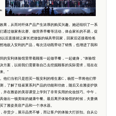
产
效果，从而对纤体产品产生浓厚的购买兴趣。她还组织了一系
子们通过做家务比赛、做营养早餐等活动，体会家长的不易，促
动以后直接就让家长把做饭的锅具带回家，回家后还接着给爸
然地嵌入安利的产品，每次活动既带动了销售，也增进了我和
的安利体验馆里带着顾客一起做早餐，一起健身，“体验馆
决方案，以前我们需要靠自己去挖掘顾客的实际需求，现在在
来。”
他们当初只是想买一瓶安利的维生素C，杨哲一早将他们带
测，了解了纽崔莱系列产品的功能和功效，随后又在雅姿护肤
，并在雅姿的美容课堂上学到了非常实用的化妆技巧。中午，
具做出一顿美味的健康午餐。最后离开体验馆的时候，夫妻俩
买了雅姿美容产品和一个净水器。
存货少，展示品类不够，而让客户的体验大打折扣。自从公