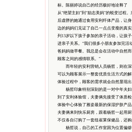
标。陈丽婷说自己的经历极好地诠释了
从“绝望主妇”到“励志美妈”的蜕变过程。
后虚胖的她通过食用安利纤体产品，让身
边的妈妈们见证了自己一点点变瘦的真实
列13岁以下孩子参加的亲子活动，让孩
进亲子关系。“我们很多小朋友参加完活
爸妈妈做早餐。我总是会在活动中自然而
顾客之间的感情联系。”
而年轻的安利营销人员杨哲，则在深圳
可以为顾客展示一整套优质生活方式的解
体验过程中，顾客的需求就会自然显现出
杨哲印象特别深刻的是一对中年夫妇。
到了安利体验馆，夫妻俩先接受了体质检
体验中心体验了雅姿最新的保湿护肤产品
夫妻俩来到快乐厨房，跟着杨哲一起用厨
不仅各自订购了一套纽崔莱保健品，还购
杨哲说，自己的工作室因为位置偏僻，