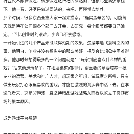
行业也不能算做过，他是做过旅行社的网站的，但核心业务还是线
下。他一看，好歹是做过网站的，来吧，再慢慢去培养。
那个时候，很多东西全靠大家一起来摸索。“确实蛮辛苦的，可能每
天就是待在公司跟各个部门去开会，去研究，每个细节都要自己确
定。”回忆创业时的艰难，李逸飞不禁感慨。
一开始引进的几个产品未能取得预期的效果，这是李逸飞意料之内的
事，他明白，创业并没有想象中的那么美好，相反会比想象中困难得
多。他那时候想得最多的一个问题就是：“玩家到底喜欢什么样的游
戏？”后来他想清楚了，在拓展渠道的同时，更重要的是要培养一批
专业的运营、美术和推广人才，想玩家之所想，做玩家之所需，只有
做出玩家打心眼里喜欢的游戏，才能在激烈的淘汰赛中活下去。在李
逸飞看来，这是37游戏一直坚持精品游戏战略从而得以屹立于页游市
场的根本原因。
成为游戏平台翘楚