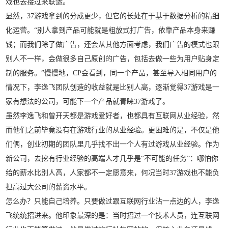
戏也去接过来联运。
显然，37游戏拿到的分成更少，但它的长处在于基于数据分析的精细
化运营。“别人拿到产品可能就是粗放式打广告，依靠产品本身来赚
钱；而我们除了做广告，还会从其他方面考虑，我们广告的模式也跟
别人不一样，会做很多自己原创的广告，包括去做一些为用户贴身定
制的服务。”慢慢地，CP会看到，同一个产品，甚至导入相同用户的
情况下，李逸飞团队创造的收益就是比别人高，逐渐觉得37游戏是一
家有想法的公司，可能下一个产品就青睐37游戏了。
虽然李逸飞和曾开天都是游戏爱好者，也都具有互联网从业经验，然
而他们之前毕竟没有在游戏行业的从业经验。更困难的是，不仅是他
们俩，创业初期的团队里几乎找不出一个人有过游戏从业经验。作为
新公司，去挖有行业经验的高端人才几乎是“不可能的任务”：哪怕你
给的薪水比别人高，人家都不一定愿意来，何况当时37游戏也不能负
担高过大公司的薪资水平。
怎么办？只能自己培养。只要做过跟互联网行业沾一点边的人，李逸
飞统统招进来。他印象最深的是：当时招过一个技术人员，连互联网