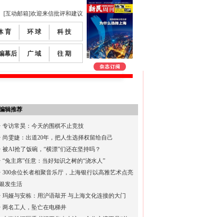
[互动邮箱]欢迎来信批评和建议
体 育
环 球
科 技
编幕后
广 域
往 期
编辑推荐
·
专访常昊：今天的围棋不止竞技
·
尚雯婕：出道20年，把人生选择权留给自己
·
被AI抢了饭碗，“横漂”们还在坚持吗？
·
“兔主席”任意：当好知识之树的“浇水人”
·
300余位长者相聚音乐厅，上海银行以高雅艺术点亮
银发生活
·
玛娅与安栋：用沪语敲开 与上海文化连接的大门
·
两名工人，坠亡在电梯井