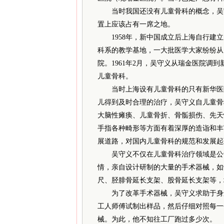
当时我国还没有儿童骨科的概念，吴守
置上应该占有一席之地。
1958年，新中国成立后上海自行建立
科系的教学基地，一大批医学大家纷纷从
院。1961年2月，吴守义从瑞金医院调
儿童骨科。
当时上海设有儿童骨科的只有新华医院
儿得到及时合理的治疗，吴守义自儿童骨
大脑性瘫痪、儿童骨折、骨骺损伤、先天
手指各种畸形等方面有着深厚的造诣和丰
展道路，对国内儿童骨科的规范和发展起
吴守义不仅在儿童骨科治疗领域是公认
情，亲自设计研制的大量的手术器械，如
尺、胫腓骨延长支架、股骨延长支架等，
为了改革手术器械，吴守义求助于身边
工人师傅试制出样品，然后仔细对照每一
械。为此，他不知往工厂跑过多少次。