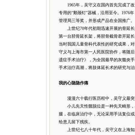
1965年，吴守义在国内首先完成了改
专用的“鹅颈钉”器械，沿用至今。197
管理局三等奖，并形成产品在全国推广。
上世纪70年代初期迅速开展的骨延长术
第一台胫骨延长架，将胫骨截骨牵开延长
当时我国儿童骨科代表性的研究成果，对
守义与上海市第一人民医院协作，将随后
遗症手术治疗》，为全国最早的灰髓炎手
手术治疗高潮，将肢体延长术的研究与治
我的心隐隐作痛
漫漫六十载行医历程中，吴守义最突出
小儿先天性髋脱位是一种先天畸形，在
腿，在临床治疗中，无论采用手法复位或
给患儿留下残疾。
上世纪七八十年代，吴守义在上海知名的