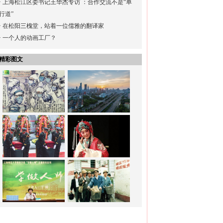
·
上海松江区委书记王华杰专访 ：合作交流不是“单
行道”
·
在松阳三槐堂，站着一位儒雅的翻译家
·
一个人的动画工厂？
精彩图文