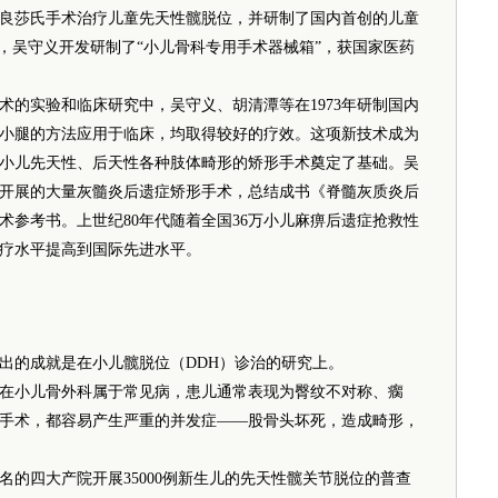
良莎氏手术治疗儿童先天性髋脱位，并研制了国内首创的儿童
6年，吴守义开发研制了“小儿骨科专用手术器械箱”，获国家医药
的实验和临床研究中，吴守义、胡清潭等在1973年研制国内
小腿的方法应用于临床，均取得较好的疗效。这项新技术成为
小儿先天性、后天性各种肢体畸形的矫形手术奠定了基础。吴
开展的大量灰髓炎后遗症矫形手术，总结成书《脊髓灰质炎后
术参考书。上世纪80年代随着全国36万小儿麻痹后遗症抢救性
疗水平提高到国际先进水平。
的成就是在小儿髋脱位（DDH）诊治的研究上。
小儿骨外科属于常见病，患儿通常表现为臀纹不对称、瘸
手术，都容易产生严重的并发症——股骨头坏死，造成畸形，
四大产院开展35000例新生儿的先天性髋关节脱位的普查