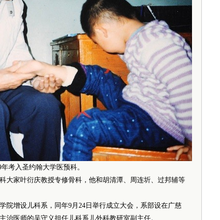
39年考入圣约翰大学医预科。
骨科大家叶衍庆教授专修骨科，他和胡清潭、周连圻、过邦辅等
学院增设儿科系，同年9月24日举行成立大会，系部设在广慈
主治医师的吴守义担任儿科系儿外科教研室副主任。