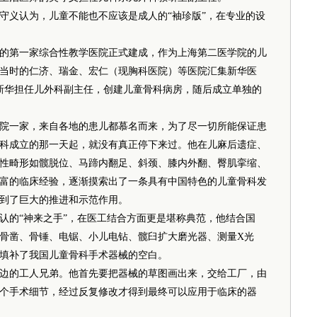
义认为，儿童不能也不应该是成人的“袖珍版”，在专业的设
的第一家综合性教学医院正式建成，作为上海第二医学院的儿
当时的仁济、瑞金、宏仁（现胸科医院）等医院汇集新华医
到新华担任儿外科副主任，创建儿童骨科病房，随后成立单独的
一家，来自各地的患儿都慕名而来，为了尽一切所能保证患
科成立的那一天起，就没有真正停下来过。他在儿麻后遗症、
性畸形如髋脱位、马蹄内翻足、斜颈、膝内外翻、臀肌挛缩、
富的临床经验，逐渐摸索出了一条具有中国特色的儿童骨科发
到了巨大的推进和示范作用。
的“神来之手”，在医工结合方面更是堪称典范，他结合国
骨凿、骨锤、电锯、小儿电钻、髋臼扩大磨光器、测量X光
填补了我国儿童骨科手术器械的空白。
的工人兄弟。他首先要把器械的草图画出来，交给工厂，由
个手术细节，经过反复修改才得到最终可以应用于临床的器