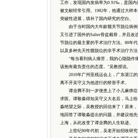
工作，发现国内发病率为0.91‰，是国
被文献经常引用。1982年，他通过大
突破性进展，填补了国内研究的空白。
由于当时国内大年龄髋关节脱位病例多
又引进了国外的Salter骨盆截骨，并
节脱位的最主要的手术治疗方法。80年
以及多种先天性髋脱位的非手术治疗方法
“每当看到病人痛苦，我的心隐隐作痛
该抱有最负责任的态度。”吴教授说。
2010年广州亚残运会上，广东湛江的
离不开吴守义为他进行的矫形手术。
谭业腾不到一岁便患上了小儿麻痹症，
求医。谭敬淼得知吴守义大名后，马上给
淼绝望之际，吴教授的回信来了！原来，
地回答了谭敬淼提出的问题，并建议他先
上海，从此改变了谭业腾的人生轨迹。
上世纪80年代初，吴老开始招收研究