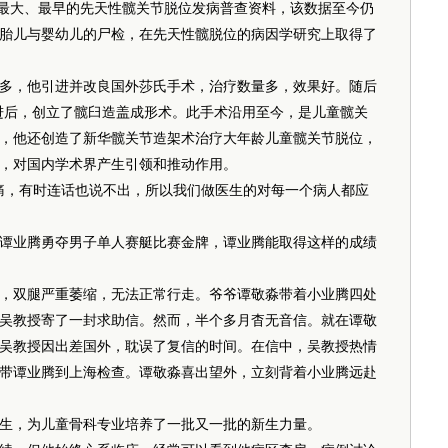
内最大、最早的先天性髋关节脱位发病普查资料，该数据至今仍
样本胎儿与婴幼儿的尸检，在先天性髋脱位的病因学研究上取得了
，他引进并改良国外莎氏手术，治疗数量多，效果好。随后
且改进后，创立了髋臼造盖成形术。此手术沿用至今，是儿童髋关
代，他还创造了新华髋关节造架术治疗大年龄儿童髋关节脱位，
，对国内学术界产生引领和推动作用。
，有时连话也说不出，所以我们做医生的对每一个病人都应
谭业腾勇夺男子单人赛艇比赛金牌，谭业腾能取得这样的成绩
双腿严重萎缩，无法正常行走。爷爷谭敬淼带着小业腾四处
吴教授寄了一封求助信。然而，半个多月杳无音信。就在谭敬
吴教授因出差国外，耽误了复信的时间。在信中，吴教授热情
带谭业腾到上海检查。谭敬淼喜出望外，立刻背着小业腾远赴
生，为儿童骨科专业培养了一批又一批的新生力量。