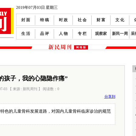
2019年07月03日 星期三
封 面
特 稿
时 政
社 会
财 富
文 化
生 活
品 评
人 物
专 栏
观察家
新民一周
采
的孩子，我的心隐隐作痛”
07-03 【 来源 : 新民周刊 】 阅读数：
0
分享到
国特色的儿童骨科发展道路，对国内儿童骨科临床诊治的规范