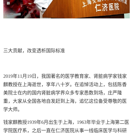
三大贡献，改变透析国际标准
2019
年
11
月
19
日，我国著名的医学教育家、肾脏病学家钱家
麒教授在上海逝世，享年八十岁。在追悼活动上，包括陈香
美院士在内的国内肾脏病学界众多专家悉数到场，庄严隆
重，大家从全国各地自发赶到上海，追忆这位备受尊敬的医
学大师。
钱家麒教授
1939
年
6
月出生于上海，
1963
年毕业于上海第二医
学院医疗系，之后一直在仁济医院从事一线临床医学与科研