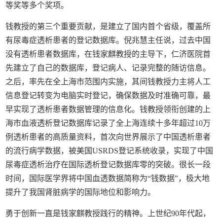
等奖等多个奖项。
钱教授的第三个重要贡献，是建立了国内首个省级，覆盖所
有尿毒症透析患者的登记数据库。倪兆慧主任说，过去中国
没有透析患者数据库，在钱家麒教授的主导下，仁济医院首
先建立了自己的数据库，登记病人、记录完整的随访信息。
之后，率先在全上海市范围内实施，其间钱教授力主将人工
信息登记转变为电脑实时登记，确保数据及时准确可靠，最
早实现了透析患者数据管理的信息化。钱教授领衔创建的上
海市血液透析登记数据库记录了全上海连续十多年超过
10
万
例透析患者的高质量资料，首次向世界展示了中国透析患者
的流行病学数据，被美国
USRDS
登记系统收录，实现了中国
尿毒症透析治疗在国际透析登记数据库零的突破。很长一段
时间，国际医学界将中国血透数据简称为
“
钱数据
”
，极大地
提升了我国肾脏病学的国际地位和影响力。
勇于创新一直是钱家麒教授践行的精神。上世纪
90
年代起，