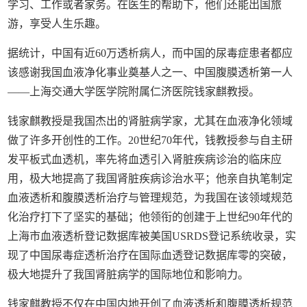
学习、工作或者家务。在医生的帮助下，他们还能出国旅
游，享受人生乐趣。
据统计，中国有近
60
万透析病人，而中国的尿毒症患者都应
该感谢我国血液净化事业奠基人之一、中国腹膜透析第一人
——
上海交通大学医学院附属仁济医院钱家麒教授。
钱家麒教授是我国杰出的肾脏病学家，尤其在血液净化领域
做了许多开创性的工作。
20
世纪
70
年代，钱教授参与自主研
发平板式血透机，率先将血透引入肾脏疾病诊治的临床应
用，极大地提高了我国肾脏疾病诊治水平；他亲自执笔制定
血液透析和腹膜透析治疗与管理规范，为我国在该领域规范
化治疗打下了坚实的基础；他领衔的创建于上世纪
90
年代的
上海市血液透析登记数据库被美国
USRDS
登记系统收录，实
现了中国尿毒症透析治疗在国际血透登记数据库零的突破，
极大地提升了我国肾脏病学的国际地位和影响力。
钱家麒教授不仅在中国内地开创了血液透析和腹膜透析规范