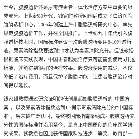
至今，腹膜透析还是尿毒症患者一体化治疗方案中重要的组
成部分。上世纪
80
年代，钱家麒教授回国后成立了仁济医院
腹膜透析中心，
2005
年创建上海市腹膜透析研究中心，率先
规范腹膜透析工作，并在全国推广。上世纪九十年代引入腹
膜透析技术时，国际标准建议一次腹膜透析要用
8-10
升透析
液，尿素清除指数要达到
2.0
才认为毒素清除充分。但钱教授
根据临床实践发现，中国患者起始治疗只可能需要使用
6
升透
析液，就能得到很好的治疗效果。腹透液使用的减少，不仅
降低了治疗费用，而且保护了腹膜功能，让患者腹透治疗时
间得以延长。
钱家麒教授通过研究证明的低剂量起始腹膜透析的
“
中国方
案
”
，以及尿素清除指数达到
1.7
提示毒素清除充分的
“
中国标
准
”
，后来被广泛认同，最终被国际指南采纳成为腹膜透析充
分性的国际标准并沿用至今，是真正中国原创的临床医学研
究成果。钱教授也因此获得国家科技进步二等奖、教育部一