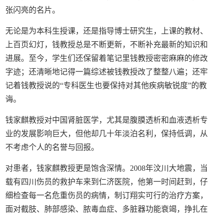
张闪亮的名片。
无论是为本科生授课，还是指导博士研究生，上课的教材、
上百页幻灯，钱教授总是不断更新，不断补充最新的知识和
进展。至今，学生们还保留着笔记里钱教授密密麻麻的修改
字迹；还清晰地记得一篇综述被钱教授改了整整八遍；还牢
记着钱教授说的
“
专科医生也要保持对其他疾病敏锐度
”
的教
诲。
钱家麒教授对中国肾脏医学，尤其是腹膜透析和血液透析专
业的发展影响巨大，但他却几十年淡泊名利，保持低调，从
不考虑个人的名誉与回报。
对患者，钱家麒教授更是饱含深情。
2008
年汶川大地震，当
载有四川伤员的救护车来到仁济医院，他第一时间赶到，仔
细检查每一名危重伤员的病情，制订翔实可行的治疗方案，
面对截肢、肺部感染、脓毒血症、多脏器功能衰竭，挣扎在