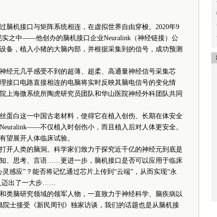
脑机接口与矩阵系统相连，在虚拟世界自由穿梭。2020年9
之中——他创办的脑机接口企业Neuralink（神经链接）公
设备，植入小猪的大脑内部，并根据采集到的信号，成功预测
经元几乎感受不到的超薄、超柔、高通量神经信号采集芯
理接口电路直接相连的电脑将实时反映其脑电信号的变化情
由中科院上海微系统所陶虎研究员团队和华山医院神经外科团队共同
蛋白这一中国古老材料，使得它在植入创伤、长期在体安全
uralink——不仅植入时创伤小，而且植入后对人体更安全。
有望展开人体临床试验。
开人类的脑洞。科学家们致力于探究近千亿的神经元到底是
知、思考、言语……更进一步，脑机接口是否可以应用于临床
灵感应”？能否将记忆通过芯片上传到“云端”，从而实现“永
又迈出了一大步……
类脑研究领域的领军人物，一直致力于神经科学、脑疾病以
张旭院士接受《新民周刊》独家访谈，我们的话题也是从脑机接