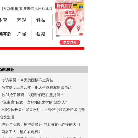
[互动邮箱]欢迎来信批评和建议
体 育
环 球
科 技
编幕后
广 域
往 期
编辑推荐
·
专访常昊：今天的围棋不止竞技
·
尚雯婕：出道20年，把人生选择权留给自己
·
被AI抢了饭碗，“横漂”们还在坚持吗？
·
“兔主席”任意：当好知识之树的“浇水人”
·
300余位长者相聚音乐厅，上海银行以高雅艺术点亮
银发生活
·
玛娅与安栋：用沪语敲开 与上海文化连接的大门
·
两名工人，坠亡在电梯井