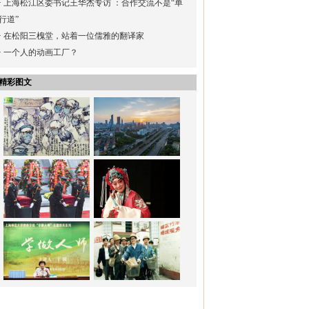
·
上海松江区委书记王华杰专访 ：合作交流不是“单
行道”
·
在松阳三槐堂，站着一位儒雅的翻译家
·
一个人的动画工厂？
精彩图文