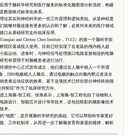
应用于脑科学研究和医疗服务的标准化脑图谱分析流程，构建
及数据格式标准化体系。
论其实和神经科学的一些工作原理和逻辑类似。从某种程度
们能够对脑连接有更多的认识和了解，必将对未来的医疗领域
接口从基础研究走向临床应用。
 and Chrissy Chen Institute，TCCI）的第一个脑科学前
桥院区落成投入使用。目前已经实现了在老鼠的颅内植入超
小鼠运动、进食时，与神经信号处理接口电路直接相连的电脑
研究有望用于对脑瘫患者进行治疗。
神经调控中心正式宣布成立，他们通过在人脑中植入一个所谓
设备，DBS电极植入人脑后，通过电极的触点向脑内靶点发送全
病患者运动症状的效果。基于这项技术已经在部分神经疾病领
性抑郁症”作为了临床研究方向。
上海脑-智工程。张旭表示，上海脑-智工程包括了动物和人
电路设计、智能芯片设计等等技术，还包括联影的脑影像技术
技术。
“地图”，是开展脑科学研究的基础。它可以帮助科学家更好
接、工作机制等，从而进一步了解脑发育和衰退的规律，解析