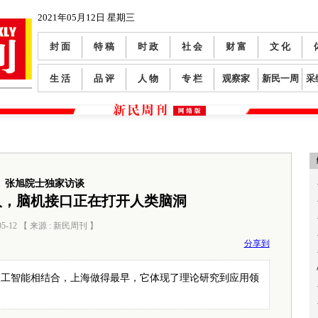
2021年05月12日 星期三
封 面
特 稿
时 政
社 会
财 富
文 化
生 活
品 评
人 物
专 栏
观察家
新民一周
采
张旭院士独家访谈
人，脑机接口正在打开人类脑洞
05-12 【 来源 : 新民周刊 】
阅读数：
0
分享到
人工智能相结合，上海做得最早，它体现了理论研究到应用领