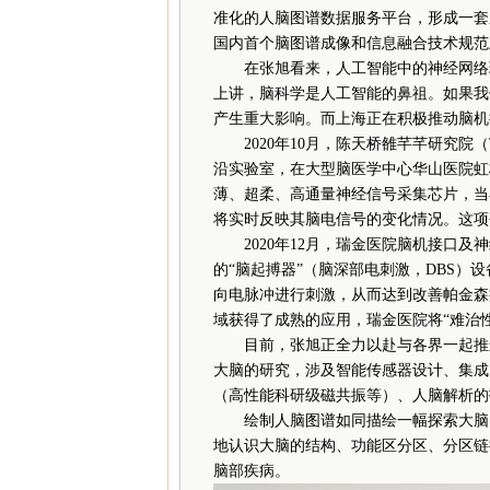
准化的人脑图谱数据服务平台，形成一套
国内首个脑图谱成像和信息融合技术规范
在张旭看来，人工智能中的神经网络理
上讲，脑科学是人工智能的鼻祖。如果我
产生重大影响。而上海正在积极推动脑机
2020年10月，陈天桥雒芊芊研究院（Tianqiao
沿实验室，在大型脑医学中心华山医院虹
薄、超柔、高通量神经信号采集芯片，当
将实时反映其脑电信号的变化情况。这项
2020年12月，瑞金医院脑机接口及
的“脑起搏器”（脑深部电刺激，DBS）
向电脉冲进行刺激，从而达到改善帕金森
域获得了成熟的应用，瑞金医院将“难治
目前，张旭正全力以赴与各界一起推进
大脑的研究，涉及智能传感器设计、集成
（高性能科研级磁共振等）、人脑解析的
绘制人脑图谱如同描绘一幅探索大脑的
地认识大脑的结构、功能区分区、分区链
脑部疾病。