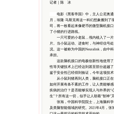
记者｜陈 冰
电影《黑客帝国》中，主人公尼奥通过
月，埃隆·马斯克将这一科幻想象搬到了现实
司，将一枚看起来像硬币的微型脑机接口
了小猪的行进路线。
一只可爱的小老鼠，颅内植入了一片神
片。当小鼠运动、进食时，与神经信号处
况。这一被称为中国的Neuralink，
承担。
这款脑机接口的电极创新性地使用了丝
性等关键技术上已经达到甚至部分超越了Ne
鉴于安全性已经得到验证，今年这项技术
从小鼠到猪再到人类，脑机接口正在打
如何开展有条不紊的工作，让人类能够感
疾病的治疗？是否能够实现人与外界的“心
生”？所有这一切，似乎让人朝着“智神”
张旭，中国科学院院士，上海脑科学和
及类脑智能领域的研究。2021年4月，
口这一最前沿的科学技术开始的。