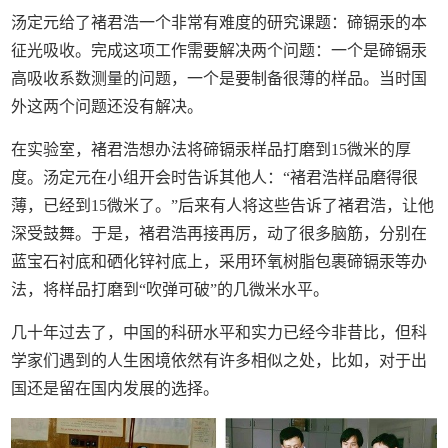
汤定元给了褚君浩一个非常有难度的研究课题：碲镉汞的本
征光吸收。完成这项工作需要解决两个问题：一个是碲镉汞
高吸收系数测量的问题，一个是要制备很薄的样品。当时国
外这两个问题还没有解决。
在实验室，褚君浩想办法将碲镉汞样品打磨到15微米的厚
度。汤定元在小组开会时告诉其他人：“褚君浩样品磨得很
薄，已经到15微米了。”后来有人将这些告诉了褚君浩，让他
深受鼓舞。于是，褚君浩再接再厉，动了很多脑筋，分别在
蓝宝石衬底和硒化锌衬底上，采用环氧树脂包裹碲镉汞等办
法，将样品打磨到“吹弹可破”的几微米水平。
几十年过去了，中国的科研水平和实力已经今非昔比，但科
学家们遇到的人生困境依然有许多相似之处，比如，对于出
国还是留在国内发展的选择。