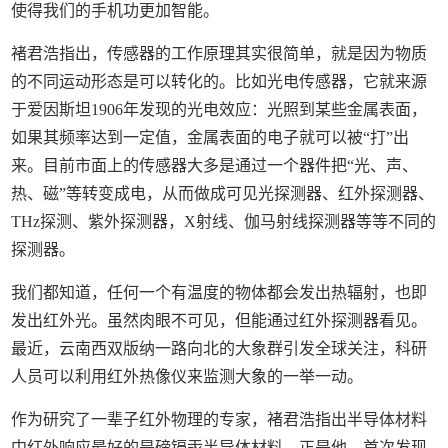
使得我们的手机功更加智能。
褚君浩指出，传感器的工作原理其实很简单，就是因为物质
的不同运动形态是可以转化的。比如光电传感器，它就来源
于爱因斯坦1906年发现的光电效应：光照到某些金属表面，
如果其频率达到一定值，金属表面的电子就可以被“打”出
来。目前市面上的传感器大多是通过一个器件把“光、声、
热、磁”等转变成电，从而做成可见光探测器、红外探测器、
THz探测、紫外探测器，X射线、伽马射线探测器等等不同的
探测器。
我们都知道，任何一个有温度的物体都会发出热辐射，也即
发出红外光。虽然肉眼不可见，但能通过红外探测器看见。
最近，云南西双版纳一路向北的大象群引发全球关注，科研
人员可以利用红外热像仪来监测大象的一举一动。
作为研究了一辈子红外物理的专家，褚君浩指出半导体材料
中红外响应最好的是碲镉汞半导体材料。正是他，首次发现