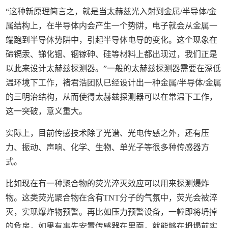
“这种新原理简言之，就是当太赫兹光入射到金属/半导体/金
属结构上，在半导体内会产生一个势阱，电子就会从金属一
端跑到半导体势阱中，引起半导体电导的变化。这个现象在
碲镉汞、锑化铟、铟镓砷、硅等材料上都出现过，我们正是
以此来设计太赫兹探测器。”一般的太赫兹探测器需要在深低
温环境下工作，褚君浩团队已经设计出一种金属/半导体/金属
的三明治结构，从而使得太赫兹探测器可以在常温下工作，
这一突破，意义重大。
实际上，目前传感技术除了光谱、光电传感之外，还有压
力、振动、声响、化学、生物、单光子等很多种传感器方
式。
比如现在有一种聚合物的荧光淬灭效应可以用来探测爆炸
物。这类荧光聚合物在含有TNT分子的气氛中，荧光会被淬
灭，实现爆炸物预警。再比如压力预警设备，一幢即将坍掉
的危房，如果有事先安置传感器在里面，就能够在坍塌前实