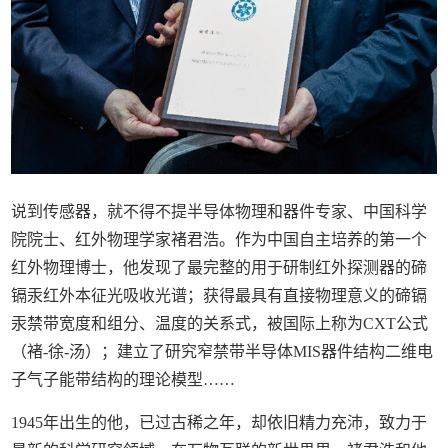
说到传感器，就不得不提半导体物理和器件专家、中国科学
院院士、红外物理学家褚君浩。作为中国自主培养的第一个
红外物理博士，他发现了最完整的用于研制红外探测器的碲
镉汞红外本征光吸收光谱；获得最具有直接物理意义的碲镉
汞禁带宽度和组分、温度的关系式，被国际上称为CXT公式
（褚-徐-汤）；建立了研究窄禁带半导体MIS器件结构二维电
子气子能带结构的理论模型……
1945年出生的他，已过古稀之年，却依旧精力充沛，致力于