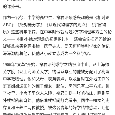
的课外书。
作为一名徐汇中学的高中生，褚君浩最感兴趣的是《相对论
ABC》《绝对微分学》《从近代物理学的观点》《宇宙物
质》这些科学书籍，在中学时他就写过2万字物理学方面的论
文——《相对-绝对观念的初步探讨》，还会偷偷把妈妈给的
饭钱拿来买物理书籍。居里夫人、爱因斯坦等科学家的传记
深深激励着他，使他从小就立志成为一名科学家。
1966年“文革”开始，褚君浩的求学之路被迫中止。从上海师
范学院（现上海师范大学）物理系毕业的他被分配到了梅陇
中学教物理。他和父母、表弟表妹，以及当时在外地工作的
哥哥姐姐送回沪的侄子侄女一起住，房间只有12平方米。到
了夜里，小房间里众人入睡，褚君浩搭一张帆布床，睡到屋
外楼梯的转弯处。他借着楼梯间灯光看书。同住一幢楼的史
存直和王养冲两位教授，被这名青年的好学精神感动，让他
去他们两位蜗居当中的一间浴室看书。没人使用浴室的时