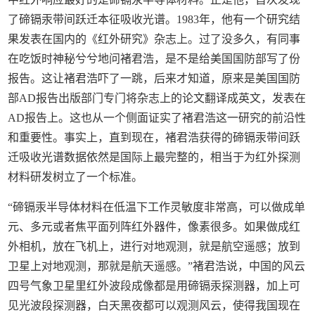
了碲镉汞带间跃迁本征吸收光谱。1983年，他有一个研究结
果发表在国内的《红外研究》杂志上。过了没多久，有同事
在吃饭时神秘兮兮地问褚君浩，是不是给美国国防部写了份
报告。这让褚君浩吓了一跳，后来才知道，原来是美国国防
部AD报告出版部门专门将杂志上的论文翻译成英文，发表在
AD报告上。这也从一个侧面证实了褚君浩这一研究的前沿性
和重要性。事实上，直到现在，褚君浩获得的碲镉汞带间跃
迁吸收光谱数据依然是国际上最完整的，相当于为红外探测
材料研发树立了一个标准。
“碲镉汞半导体材料在低温下工作灵敏度非常高，可以做成单
元、多元或者焦平面列阵红外器件，像素很多。如果做成红
外相机，放在飞机上，进行对地观测，就是航空遥感；放到
卫星上对地观测，那就是航天遥感。”褚君浩说，中国的风云
四号气象卫星里红外波段成像都是用碲镉汞探测器，加上可
见光波段探测器，白天黑夜都可以观测风云，使得我国现在