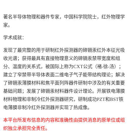
著名半导体物理和器件专家，中国科学院院士，红外物理学
家。
学术成就：
发现了最完整的用于研制红外探测器的碲镉汞红外本征光吸
收光谱；获得最具有直接物理意义的碲镉汞禁带宽度和组
分、温度的关系式，被国际上称为CXT公式（褚-徐-汤）；
建立了窄禁带半导体表面二维电子气子能带结构理论；解决
了碲镉汞薄膜材料和焦平面列阵器件研制中涉及的有关重要
基础问题；发展了碲镉汞材料器件设计理论。开展铁电薄膜
材料物理和非制冷红外探测器研究，研制成功PZT和BST铁
电薄膜非制冷红外探测器并实现了热成像。
本平台所发布信息的内容和准确性由提供消息的原单位或组
织独立承担完全责任。