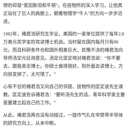
想的却是“爱因斯坦和牛顿”。在技物所的深入学习，让他真
正站在了巨人的肩膀上，朝着物理学“牛人”的方向一步步迈
进。
1982年，褚君浩研究生毕业，美国的一家单位提供了每年2.8
万美元奖学金的攻读博士机会。当时留在国内每月只有86
元，而且科研条件也和国外相差巨大，犹豫不决的褚君浩向
导师汤定元征询意见。汤定元坚定地对褚君浩说：“你不要
去，跟我来念博士。你硕士做得很好，到外面去读博士，方
向就变掉了，太可惜了。”
心有不甘的褚君浩又向自己的邻居、技物所的匡定波先生请
教。匡定波告诉褚君浩：“要听汤先生的话，青年科学家主要
是要建立起自己的工作。”
从此，褚君浩再也没有动摇过，一鼓作气扎在窄禁带半导体
的研究方向上，从未中断。