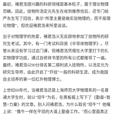
最初，褚君浩感兴趣的科研领域是基本粒子，属于理论物理
范畴。因此，技物所汤定元先生在收到推荐信后，还专门给
严东生写了回信，表示“所里主要是做实验物理的，而不是理
论物理”，但欢迎褚君浩来所里谈谈。
出于对物理学的热爱，褚君浩义无反顾地参加了技物所的研
究生考试。其中，有一门考试科目是《半导体物理学》。尽
管从来没有学习过这门课，但褚君浩凭借在大学里打下的扎
实物理学功底，通过自修将书里的所有公式都推导了一遍。
最终，褚君浩以90分排名第二顺利进入技物所，以汤定元为
研究生导师，由此开启了“开挂”一般的科研生涯，成为我国
自主培养的第一位红外物理博士。
上世纪60年代，当褚君浩还是上海师范大学物理系的一名普
通大学生时，就以“坦牛”为名，在黑板报上写下了《勤奋+智
慧=力量》的文章。别人问褚君浩，为什么取名“坦牛”？他嘴
上说：“像牛一样在平坦的大道上勤奋工作。”而心里面真正