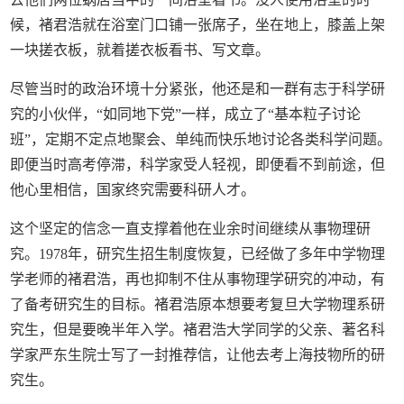
候，褚君浩就在浴室门口铺一张席子，坐在地上，膝盖上架
一块搓衣板，就着搓衣板看书、写文章。
尽管当时的政治环境十分紧张，他还是和一群有志于科学研
究的小伙伴，“如同地下党”一样，成立了“基本粒子讨论
班”，定期不定点地聚会、单纯而快乐地讨论各类科学问题。
即便当时高考停滞，科学家受人轻视，即便看不到前途，但
他心里相信，国家终究需要科研人才。
这个坚定的信念一直支撑着他在业余时间继续从事物理研
究。1978年，研究生招生制度恢复，已经做了多年中学物理
学老师的褚君浩，再也抑制不住从事物理学研究的冲动，有
了备考研究生的目标。褚君浩原本想要考复旦大学物理系研
究生，但是要晚半年入学。褚君浩大学同学的父亲、著名科
学家严东生院士写了一封推荐信，让他去考上海技物所的研
究生。