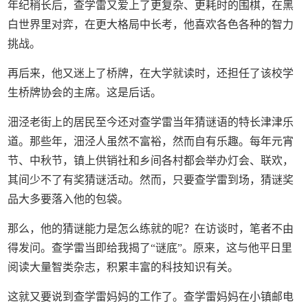
年纪稍长后，查学雷又爱上了更复杂、更耗时的围棋，在黑
白世界里对弈，在更大格局中长考，他喜欢各色各种的智力
挑战。
再后来，他又迷上了桥牌，在大学就读时，还担任了该校学
生桥牌协会的主席。这是后话。
沺泾老街上的居民至今还对查学雷当年猜谜语的特长津津乐
道。那些年，沺泾人虽然不富裕，然而自有乐趣。每年元宵
节、中秋节，镇上供销社和乡间各村都会举办灯会、联欢，
其间少不了有奖猜谜活动。然而，只要查学雷到场，猜谜奖
品大多要落入他的包袋。
那么，他的猜谜能力是怎么练就的呢？在访谈时，笔者不由
得发问。查学雷当即给我揭了“谜底”。原来，这与他平日里
阅读大量智类杂志，积累丰富的科技知识有关。
这就又要说到查学雷妈妈的工作了。查学雷妈妈在小镇邮电