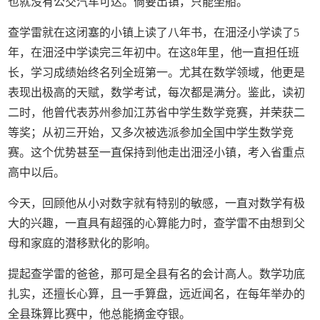
也就没有公交汽车可达。倘要出镇，只能坐船。
查学雷就在这闭塞的小镇上读了八年书，在沺泾小学读了5
年，在沺泾中学读完三年初中。在这8年里，他一直担任班
长，学习成绩始终名列全班第一。尤其在数学领域，他更是
表现出极高的天赋，数学考试，每次都是满分。鉴此，读初
二时，他曾代表苏州参加江苏省中学生数学竞赛，并荣获二
等奖；从初三开始，又多次被选派参加全国中学生数学竞
赛。这个优势甚至一直保持到他走出沺泾小镇，考入省重点
高中以后。
今天，回顾他从小对数字就有特别的敏感，一直对数学有极
大的兴趣，一直具有超强的心算能力时，查学雷不由想到父
母和家庭的潜移默化的影响。
提起查学雷的爸爸，那可是全县有名的会计高人。数学功底
扎实，还擅长心算，且一手算盘，远近闻名，在每年举办的
全县珠算比赛中，他总能摘金夺银。