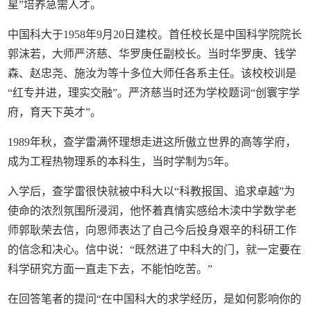
星”培养急需人才。
中国科大于1958年9月20日建校。首任校长是中国科学院院长
郭沫若，大师严济慈、华罗庚任副校长。当时华罗庚、钱学
森、赵忠尧、施汝为等十多位大师任各系主任。该校校训是
“红专并进，理实交融”。严济慈当时还为学校题词“创寰宇学
府，育天下英才”。
1989年秋，查学雷满怀理想走进这所傲立世界的高等学府，
成为工程热物理系的本科生，当时学制为5年。
入学后，查学雷很快就被中科大以“科教报国、追求卓越”为
使命的浓烈氛围所浸润，他怀着真情实感给木渎中学数学老
师郭耿荣去信，向恩师表达了自己今后投身艰辛的科研工作
的信念和决心。信中说：“既然进了中科大的门，就一定要在
科学研究方面一直走下去，不能怕吃苦。”
在回答笔者的提问“在中国科大的求学经历，是如何影响你的