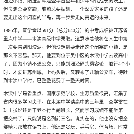
沺泾小镇、阳澄湖畔是查学雷童年和少年时代成长的沃土，
但良驹总要奋蹄，雏燕总要振翅，一个深爱家乡的孩子还是
要走出这个闭塞的半岛，再一步步走向高远的未来。
1986年，查学雷以591分（总分640分）的中考成绩被江苏省
重点中学——木渎高级中学录取。这意味着他将在人生中第
一次要告别阳澄湖。但他没想到要走出这个闭塞的小镇，是
那么不容易。那天，他要到位于吴中区的木渎中学去读高中
了，因为小镇不通公交，只能到沺泾码头乘客轮，船行4个小
时，才驶进苏州城，上码头后，又转乘了几辆公交车，待赶
到木渎中学时，已整整花费了一整天时间。
木渎中学是省重点、国家示范学校，生源质量很高，汇集了
省内很多学习尖子。在木渎中学读高中的三年里，查学雷在
班里虽说还是干老本行当副班长，然而学习成绩不能坐第一
把交椅了，只能说是名列前三名。说实在的，他也没有把全
部精力都放在读书上，他还是贪玩，乒乓房、体育场，时常