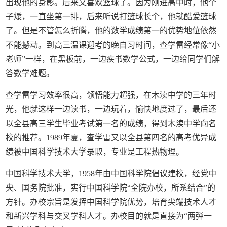
出现他的身影。后来又喜欢篮球了。因为刚进高中时，他个
子矮，一直坐第一排，后来听说打篮球长个，他就酷爱篮球
了。但是不管怎么折腾，他的数学成绩第一的优势地位依然
不能撼动。到高三温课迎考的晚自习时间，查学雷经常像“小
老师”一样，在黑板前，一边疾书数学公式，一边给同学们解
答数学难题。
查学雷学习效率很高，领悟能力超强，在木渎中学的三年时
光，他就这样一边读书，一边玩着，愉快地度过了，最后还
以全县高三学生毕业考试第一名的成绩，得到木渎中学向名
校的推荐。1989年夏，查学雷又以全县第四名的高考优异成
绩被中国科学技术大学录取，专业是工程热物理。
中国科学技术大学，1958年由中国科学院倡议建校，经党中
央、国务院批准，实行中国科学院“全院办校，所系结合”的
方针。办校宗旨是发挥中国科学院优势，培育尖端技术人才
和新兴学科与交叉学科人才。办校目的就是直接为“两弹一