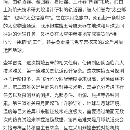
统，由轨道器、返回器、着陆器、上升器“四器”组成。而由
上海航天技术研究院设计研制的轨道器，被人们誉为“太空邮
差”，也叫“太空摆渡车”。它在探月之旅中，架设起一条特殊
的太空物流通道，既承担嫦娥五号航天器在地球和月球之间
往返的运输任务，又担负在太空中精准地完成将货品“接
收”、“装箱”的工作，还要负责将玉兔辛苦挖来的2公斤月壤
运回地球。
查学雷说，这次嫦娥五号的相关任务，使研制团队面临六大
技术难关：第一道难关是轨道设计复杂。这次嫦娥五号探测
器飞行阶段多，各飞行阶段匹配精度要求极高，必须纹丝不
差。第二道难关是月面采样封装技术新，需要充分考虑飞行
任务以及探测器的测控、光照条件、电源、热控等各种因
素。第三道难关是月面起飞上升验证难，地球与月球环境、
温度等巨大差异带来验证技术难度极大，需要通过地面无数
次的仿真试验来掌握准确数据。第四道难关是月球轨道交会
对接与样品转移自主要求高，且在采用弱撞击式对接机构