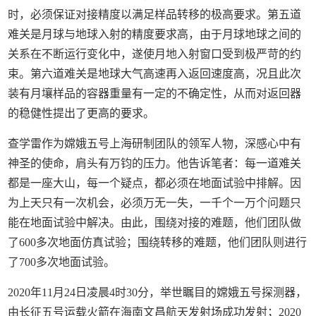
时，必须保证对接精度以满足样品转移的极高要求。第五道
难关是月球与地球入射的精度要求高，由于月球地球之间的
关系在不断运行变化中，遂使月地入射窗口受到极严苛的约
束。第六道难关是地球大气高速再入返回速度高，况且此次
装有月壤样品的容器重量有一定的不确定性，从而对返回器
的稳健性提出了更高的要求。
查学雷作为嫦娥五号上海研制团队的领军人物，深感心中有
神圣的使命，肩头有万钧的压力。他告诉笔者：每一道难关
都是一座大山，每一个疑点，都必须在地面试验中排解。因
为上天只有一次机会，必须万无一失，一千个一万个问题只
能在地面试验中解决。由此，围绕对接的难题，他们团队做
了600多次地面仿真试验；围绕转移的难题，他们团队则进行
了700多次地面试验。
2020年11月24日凌晨4时30分，举世瞩目的嫦娥五号探测器，
由长征五号运载火箭在海南文昌航天发射场成功发射；2020