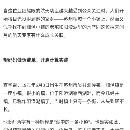
当这位业绩耀眼的航天功臣越来越受到公众关注时，人们开
始将目光投射到他的家乡——苏州相城一个小镇上，然而又
似乎找不到沺泾小镇的老宅和阳澄湖里的水产同这位探天问
月的航天专家有什么成长关联。
帮妈妈做话费单，开启计算实践
查学雷，1971年6月3日出生在苏州市吴县沺泾镇。沺泾镇是
一座小镇，很小的镇，位于阳澄湖靠西湖畔，而今几经并
镇，已称作阳澄湖镇了。当时镇上只有一条街，从头到尾不
长。
“沺泾”两字有一种解释是“湖中的一条小道”。也确实如此，