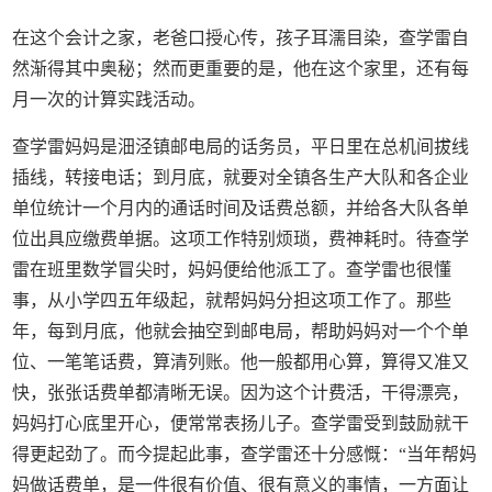
在这个会计之家，老爸口授心传，孩子耳濡目染，查学雷自
然渐得其中奥秘；然而更重要的是，他在这个家里，还有每
月一次的计算实践活动。
查学雷妈妈是沺泾镇邮电局的话务员，平日里在总机间拔线
插线，转接电话；到月底，就要对全镇各生产大队和各企业
单位统计一个月内的通话时间及话费总额，并给各大队各单
位出具应缴费单据。这项工作特别烦琐，费神耗时。待查学
雷在班里数学冒尖时，妈妈便给他派工了。查学雷也很懂
事，从小学四五年级起，就帮妈妈分担这项工作了。那些
年，每到月底，他就会抽空到邮电局，帮助妈妈对一个个单
位、一笔笔话费，算清列账。他一般都用心算，算得又准又
快，张张话费单都清晰无误。因为这个计费活，干得漂亮，
妈妈打心底里开心，便常常表扬儿子。查学雷受到鼓励就干
得更起劲了。而今提起此事，查学雷还十分感慨：“当年帮妈
妈做话费单，是一件很有价值、很有意义的事情，一方面让