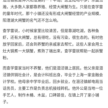
沺泾镇就是伸入阳澄湖的一个半岛。这里陆地不多，水面浩
瀚，大多数人家都靠养殖、经营大闸蟹为生。只是在查学雷
的童年时代，那个小镇还没有形成大闸蟹经营的产业规模，
阳澄湖大闸蟹的名气还不怎么响。
查学雷说，小时候家里比较清苦，但是靠湖吃湖，各种鱼
虾，还有大闸蟹，总有得吃，没有污染，很生态的。有时他
放学回家后，还会到养蟹的亲戚家去帮忙。这些人家会用土
灶大锅煮一大锅蟹，煮熟了端出来，查学雷就帮助一起拆蟹
粉。
而查学雷家当时不养蟹，他们是沺泾镇上居民。他父亲是沺
泾镇供销社会计，是会计科班出身，毕业于上海一家金融会
计学校。他母亲中学毕业后，回乡就业，在沺泾镇邮电局当
话务员，主要工作是负责总机接线转机。他外公是当地一位
手艺人，制作木桶、木盆，口碑甚佳，在镇上开了家小铺
子。