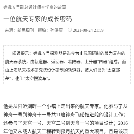
嫦娥五号副总设计师查学雷的故事
一位航天专家的成长密码
来源：新民周刊
撰稿：孙洪康
2021-08-24 21:59
阅读提示：嫦娥五号探测器是迄今为止我国研制的最为复杂的
航天器系统，由轨道器、返回器、着陆器、上升器“四器”组成。而
由上海航天技术研究院设计研制的轨道器，被人们誉为“太空邮
差”，也叫“太空摆渡车”。
他是从阳澄湖畔一个小镇上走出来的航天专家。他参与了从
神舟一号到神舟十一号共11艘神舟飞船推进舱的设计工作；
还参与了天宫一号、天宫二号到天舟一号的项目设计；2016
年他又从载人航天工程转到探月航天的重大项目，且是该项