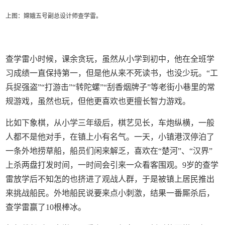
上图：嫦娥五号副总设计师查学雷。
查学雷小时候，课余贪玩，虽然从小学到初中，他在全班学
习成绩一直保持第一，但是他从来不死读书，也没少玩。“工
兵捉强盗”“打游击”“转陀螺”“刮香烟牌子”等老街小巷里的常
规游戏，虽然也玩，但他更喜欢也更擅长智力游戏。
比如下象棋，从小学三年级后，棋艺见长，车炮纵横，一般
人都不是他对手，在镇上小有名气。一天，小镇港汊停泊了
一条外地捞草船，船员们闲来解乏，喜欢在“楚河”、“汉界”
上杀两盘打发时间，一时间会引来一众看客围观。9岁的查学
雷放学后不知怎的也挤进了观战人群，于是被镇上居民推出
来挑战船民。外地船民说要来点小刺激，结果一番厮杀后，
查学雷赢了10根棒冰。