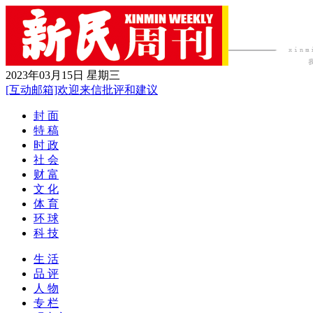
2023年03月15日 星期三
[互动邮箱]欢迎来信批评和建议
封 面
特 稿
时 政
社 会
财 富
文 化
体 育
环 球
科 技
生 活
品 评
人 物
专 栏