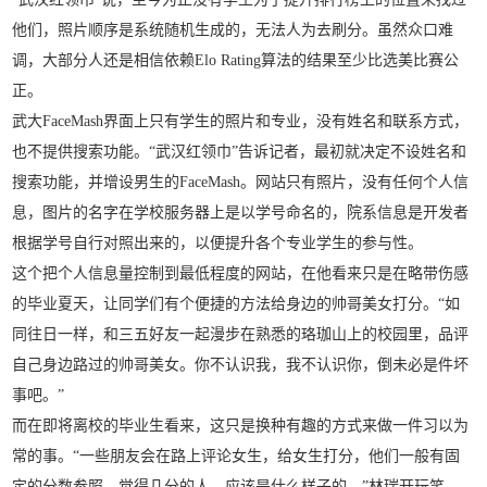
他们，照片顺序是系统随机生成的，无法人为去刷分。虽然众口难
调，大部分人还是相信依赖Elo Rating算法的结果至少比选美比赛公
正。
武大FaceMash界面上只有学生的照片和专业，没有姓名和联系方式，
也不提供搜索功能。“武汉红领巾”告诉记者，最初就决定不设姓名和
搜索功能，并增设男生的FaceMash。网站只有照片，没有任何个人信
息，图片的名字在学校服务器上是以学号命名的，院系信息是开发者
根据学号自行对照出来的，以便提升各个专业学生的参与性。
这个把个人信息量控制到最低程度的网站，在他看来只是在略带伤感
的毕业夏天，让同学们有个便捷的方法给身边的帅哥美女打分。“如
同往日一样，和三五好友一起漫步在熟悉的珞珈山上的校园里，品评
自己身边路过的帅哥美女。你不认识我，我不认识你，倒未必是件坏
事吧。”
而在即将离校的毕业生看来，这只是换种有趣的方式来做一件习以为
常的事。“一些朋友会在路上评论女生，给女生打分，他们一般有固
定的分数参照，觉得几分的人，应该是什么样子的。”林瑞开玩笑