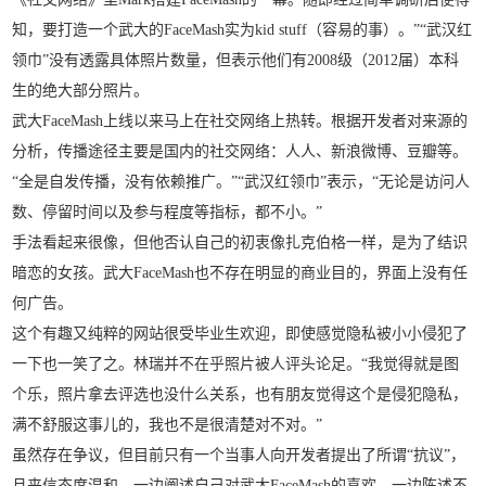
知，要打造一个武大的FaceMash实为kid stuff（容易的事）。”“武汉红
领巾”没有透露具体照片数量，但表示他们有2008级（2012届）本科
生的绝大部分照片。
武大FaceMash上线以来马上在社交网络上热转。根据开发者对来源的
分析，传播途径主要是国内的社交网络：人人、新浪微博、豆瓣等。
“全是自发传播，没有依赖推广。”“武汉红领巾”表示，“无论是访问人
数、停留时间以及参与程度等指标，都不小。”
手法看起来很像，但他否认自己的初衷像扎克伯格一样，是为了结识
暗恋的女孩。武大FaceMash也不存在明显的商业目的，界面上没有任
何广告。
这个有趣又纯粹的网站很受毕业生欢迎，即使感觉隐私被小小侵犯了
一下也一笑了之。林瑞并不在乎照片被人评头论足。“我觉得就是图
个乐，照片拿去评选也没什么关系，也有朋友觉得这个是侵犯隐私，
满不舒服这事儿的，我也不是很清楚对不对。”
虽然存在争议，但目前只有一个当事人向开发者提出了所谓“抗议”，
且来信态度温和，一边阐述自己对武大FaceMash的喜欢，一边陈述不