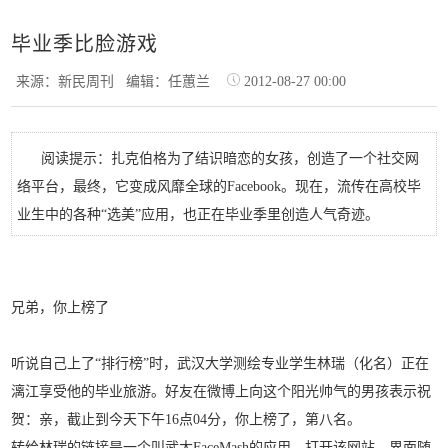
毕业季比脸游戏
来源：新民周刊
编辑：任蕙兰
2012-08-27 00:00
阅读提示：扎克伯格为了结识暗恋的女孩，创造了一个社交网
络平台，最终，它变成风靡全球的Facebook。现在，流传在高校毕
业生中的各种“选美”应用，也正在毕业季里创造人气奇迹。
兄弟，你上榜了
听说自己上了“排行榜”时，武汉大学测绘专业学生林瑞（化名）正在
漓江享受他的毕业旅游。好友在微博上向这个阳光帅气的男孩表示祝
贺：亲，截止到今天下午16点04分，你上榜了，第八名。
转给林瑞的链接是一个叫武大FaceMash的应用。打开该网站，界面随