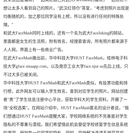
想让太多人看到自己的照片。“武汉红领巾”答复，“考虑到照片出现是
均衡随机的，加之那位同学没有上榜，所以没有进行任何的特殊处
理。”
和武大FaceMash同时上线的，还有一个名为武大FaceJoking的网站，
里面都是女生的生活照，附有姓名，经搜索查询，所有照片都来源于
人人网，界面上有一些商业广告。
在武大FaceMash推出前，华中科技大学HUST FaceMash，桂林电子科
技大学gface.sinaapp.com，以及南京工业大学face.njut.us先后上线，只
不过大多已被关闭。
华中科技大学HUST FaceMash和武大FaceMash类似，有投票功能和排
行榜，此外网友可以输入学生姓名，查到对应学生的照片。网站创建
者“黑”了学生信息注册中心平台，获取华科大的学生资料，开展了一
场“全校选美”。在网站介绍中，HUST FaceMash匿名的设计者说，“我
们想通过HUST FaceMash提醒大家，学校网络系统的不完善是对学生
隐私的不尊重与漠视。我们希望借此机会督促学校修复学生信息系统
的漏洞，保护每一位同学的隐私。同时，尽快解决选课系统容易宕