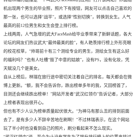
机出现两个男生的毕业照，照片下有按钮，网友可以点击自己喜欢的
那一张，也可以选择“战平”，或选择“性别切换”，转换到女生。人气
最高的前12位男生和女生会登上排行榜。
上线两周，人气急增的武大FaceMash给毕业季带来了新鲜话题，各大
论坛的网友们热议武大“最帅最美的脸”，有人艳羡排行榜上外形亮眼
的校花校草，“帅哥前十有三个测绘专业的男生，测绘女生有这么好
的福利吗？”也有人吐槽“毁了中意的姑娘”，没有PS，没有化妆，凭
天赋没几个是美女。
自从上榜后，林瑞在旅行途中密切关注着自己的排名，每天都会在微
博上更新。“额，我不会告诉你，跌出榜单多年的我，又回榜首了，
目测还会继续跌出榜单！”网站开发者“武汉红领巾”告诉记者，大部分
上榜者表现出很开心。
但也有不少人认为榜单质量起伏很大。“为神马有那么丑的排到前面
去了，是有多少人不辞辛苦地在刷啊！”不过林瑞表示，在这个网站
玩了半小时也没看到自己的照片，刷分看起来不怎么现实。
“武汉红领巾”说，至今为止没有学生为了提升排行榜上的位置来找过