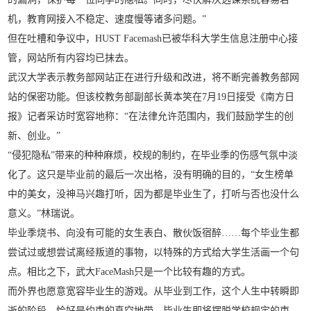
机，教育网接入不稳定、速度慢等诸多问题。”
但在吐槽和争议中，HUST Facemash已被华科大学生信息注册中心接
管，网站所有内容均已抹去。
武汉大学表示教务部网站正在进行升级和改进，将不断完善教务部网
站的保密功能。但该校教务部副部长黄本笑在7月19日接受《南方日
报》记者采访时宽容地称：“在法律允许范围内，我们鼓励学生的创
新、创业。”
“侵犯隐私”带来的种种麻烦，校规的制约，在毕业季的伤感气氛中淡
化了。这只是毕业前的最后一次出格，没有明确的目的，“女生榜单
中的美女，没神马兴趣打听，因为都是毕业生了，打听与否也没什么
意义。”林瑞说。
毕业季烧书、向没有可能的女生表白、散伙饭宿醉……每个毕业生都
尝试过或想尝试离经叛道的事物，以特殊的方式给大学生活画一个句
点。相比之下，武大FaceMash只是一个比较有趣的方式。
而外界也愿意宽容毕业生的游戏。从毕业到工作，这个人生中转瞬即
逝的阶段，恰好是约束的真空地带。毕业生即将摆脱学校规定的束