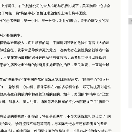
”在上海诞生。在飞利浦公司的全力推动与积极协调下，美国胸痛中心协会
终于将第一份“胸痛中心”资格证书颁发给上海市胸科医院。
作的患者来说，早一小时、早一分钟，对他们来说，关乎心脏受损的程
心”要做的事。
确诊难度较大，而且糟糕的是，不同病因导致的危险性有着很大的差
脉综合征，就常常是导致猝死的元凶，这类患者在急性胸痛就诊者中被
，只要在发病最初的90分钟内获得有效救治，患者死亡率可以降低到
胸痛患者的病因做出准确的诊断并实施正确的治疗，至关重要，一直是全球
家“胸痛中心”在美国巴尔的摩St.ANGLE医院建立。“胸痛中心”引入标
20）、急诊科、心内科、影像学科在内的多学科合作，尽可能提高对急性
救患者生命的成功率和改善预后的目的。如今，美国的“胸痛中心”已发
、法国、加拿大、澳大利亚、德国等发达国家的不少医院也设立了“胸痛中
诊治的重视度不断提高，特别是近两年，不少大医院都相继设立了“胸
求治延迟、诊断流程不规范等问题，与国际先进水平还有着明显的差距。
心协会”认证的中国第一份国际认可的资格证书，其里程碑式的意义就在于