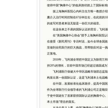
使得中国“胸痛中心”的临床路径踏上了国际标准
据上海胸科医院心内科主任方唯一教授介绍，
囊介入治疗时间控制在67分钟左右，在此前的10
的改写对患者来说无疑是一份巨大的福音。
在这份来之不易的国际认证的背后，飞利浦公
在“美国胸痛中心协会”授予上海胸科医院认证证书现
在接受《新民周刊》专访时说，如今全球各国政
至做到全民医疗的巨大挑战，而帮助应对这一挑
正落地。
2010年，飞利浦全球把中国定义为除荷兰和美
持20%的增长，目前中国市场已经超过德国成
飞利浦医疗保健大中华区战略市场部总监陆亦
构发出第一份国际认证，这是飞利浦本土化战略
在中国，发展标准化临床路径，提高中国医院
作为全球医疗行业领导者的飞利浦公司正是顺应
于使中国诞生了首家获得国际认证的胸痛中心。S
本土市场”理念的落实。
从这个意义上看，中国“胸痛中心”的第一个