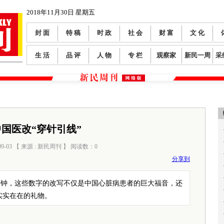
2018年11月30日 星期五
封 面
特 稿
时 政
社 会
财 富
文 化
生 活
品 评
人 物
专 栏
观察家
新民一周
采
国医改“穿针引线”
09-03 【 来源 : 新民周刊 】 阅读数：
0
分享到
67分钟，这些数字的改写不仅是中国心脏病患者的巨大福音，还
实实在在的礼物。