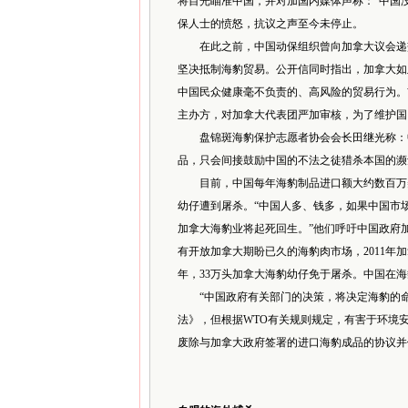
将目光瞄准中国，并对加国内媒体声称：“中国没
保人士的愤怒，抗议之声至今未停止。
在此之前，中国动保组织曾向加拿大议会递交
坚决抵制海豹贸易。公开信同时指出，加拿大如
中国民众健康毫不负责的、高风险的贸易行为。
主办方，对加拿大代表团严加审核，为了维护国
盘锦斑海豹保护志愿者协会会长田继光称：中
品，只会间接鼓励中国的不法之徒猎杀本国的濒
目前，中国每年海豹制品进口额大约数百万美
幼仔遭到屠杀。“中国人多、钱多，如果中国市
加拿大海豹业将起死回生。”他们呼吁中国政府
有开放加拿大期盼已久的海豹肉市场，2011年加
年，33万头加拿大海豹幼仔免于屠杀。中国在
“中国政府有关部门的决策，将决定海豹的命
法》，但根据WTO有关规则规定，有害于环境
废除与加拿大政府签署的进口海豹成品的协议并