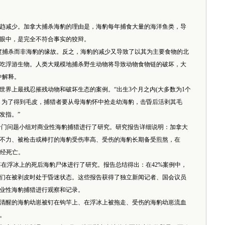
减少。加拿大捕杀海豹的理由是，海豹每年捕食大量的海洋鱼类，导
眼中，是完全不符合事实的狡辩。
捕杀而非海豹的缘故。反之，海豹的减少又导致了以其为主要食物的北
吃浮游生物。人类大规模地捕杀野生动物将导致动物食物链的破坏，大
中解释。
上最残忍摧残动物和破坏生态的案例。“出生3个月之内(大多数为1个
，为了得到毛皮，捕猎者要从母海豹怀中抢走幼海豹，击昏后活剥其毛
发指。”
专门问题小组对商业性海豹捕猎进行了研究。研究报告详细说明：加拿大
不力、被枪击或棒打的海豹受伤率高、受伤的海豹长期备受煎熬，在
已经死亡。
弃在浮冰上的死后海豹尸体进行了研究。报告总结得出：在42%案例中，
们在被剥皮时处于昏迷状态。这些报告获得了独立新闻记者、国会议员
业性海豹捕猎进行观察和记录。
醒的海豹幼崽被钉在钩竿上、在浮冰上被拖走、受伤的海豹幼崽流血
。