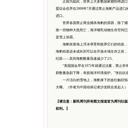
正因为如此，世界上大多数国家都拒绝进口加拿
盟议会也早在2009年7月通过禁止海豹产品进
进口。
世界各国禁止商业捕杀海豹的原因，除了捕杀
致一些物种大批死亡，海洋哺乳动物生存空间已
是雪上加霜。
海豹依靠海上浮冰孕育和抚养它们的幼崽，但
海豹幼崽还未成长到可以在开放水域生存之前，
纪前——其间海豹数量迅速减少了2/3。
“美国国会早在1972年就通过法案，禁止所
群数量急剧下降，有损海洋环境保护。”张抗抗
一片洁白的雪地上，海豹身下的血红触目惊心
大嘴。（作者为中国动保记者沙龙联合发起人）
【请注意：新民周刊所有图文报道皆为周刊社版
权利。】