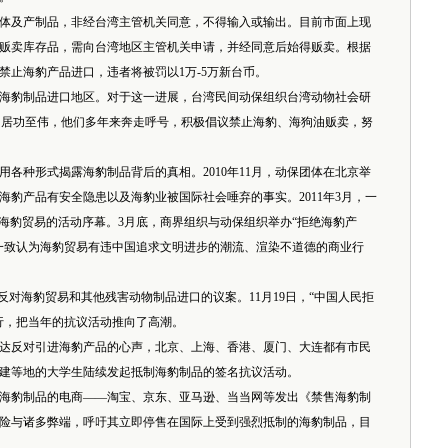
及产制品，非经台湾主管机关同意，不得输入或输出。目前市面上现
贩卖库存品，需向台湾地区主管机关申请，并经同意后始得贩卖。根据
禁止海豹产品进口，违者将被罚以1万-5万新台币。
豹制品进口地区。对于这一进展，台湾民间动保组织台湾动物社会研
I）居功至伟，他们多年来奔走呼号，积极倡议禁止海豹、海狗油贩卖，努
各种形式揭露海豹制品背后的真相。2010年11月，动保团体在北京举
豹产品有安全隐患以及海豹业被国际社会唾弃的事实。2011年3月，一
反对海豹贸易的活动序幕。3月底，商界组织与动保组织举办“拒绝海豹产
一致认为海豹贸易有违中国追求文明进步的潮流、渲染不道德的商业行
对海豹贸易和其他残害动物制品进口的议案。11月19日，“中国人民拒
行，把当年的抗议活动推向了高潮。
达反对引进海豹产品的心声，北京、上海、香港、厦门、大连都有市民
建等地的大学生陆续发起抵制海豹制品的签名抗议活动。
海豹制品的电商——淘宝、京东、亚马逊、当当网等发出《禁售海豹制
险与诸多弊端，呼吁其立即停售在国际上受到强烈抵制的海豹制品，目