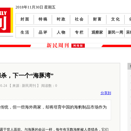
2018年11月30日 星期五
封 面
特 稿
时 政
社 会
财 富
文 化
生 活
品 评
人 物
专 栏
观察家
新民一周
采
杀，下一个“海豚湾”
01-24 【 来源 : 新民周刊 】 阅读数：
0
分享到
的传统，但一些海外商家，却将培育中国的海豹制品市场作为
露于世人面前。与海豚的命运一样，每年有无数海豹被人类猎杀，它们