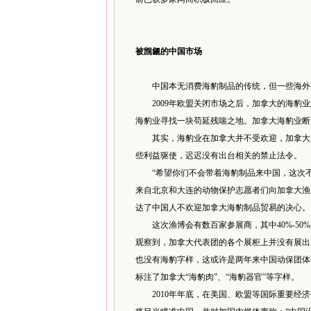
被觊觎的中国市场
中国本无消费海豹制品的传统，但一些海外商
2009年欧盟关闭市场之后，加拿大的海豹业
海豹业寻找一块苟延残喘之地。加拿大海豹业断
其实，海豹业在加拿大并不受欢迎，加拿大民
些利益驱使，迟迟没有出台相关的禁止法令。
“希望你们不会带着海豹制品来中国，这次不该有
来自北京和大连的动物保护志愿者们向加拿大渔
达了中国人不欢迎加拿大海豹制品贸易的决心。
这次渔博会有数百家参展商，其中40%-50
观察到，加拿大代表团的各个展柜上并没有展出
也没有海豹字样，这或许是两年来中国动保团体
标注了加拿大“海豹肉”、“海豹器官”等字样。
2010年年底，在美国、欧盟等国际重要经济