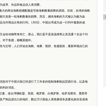
为皮草、补品和食品供人类消费。
年庞大的商业海豹猎捕配额是导致海豹数量剧降的原因。目前，全球的海豹
可能引发新一轮海豹数量的剧降。而且，捕杀海豹的方式被认为极为血
品当作商品出售的行列。1月8日，中国台湾成为这一行列中最新的成
会给动物带来伤亡，那么，我们是不是该选择禁止其流通？在这个问
、对于鱼翅，都概莫能外。
与文明，人们开始在海豹、海豚、熊胆、鱼翅面前，重新审视自己的
消息对于中国大陆已经进行了三年多的抵制海豹制品贸易行动，以及每
的利好消息。
正案，使台湾继欧盟、美国、俄罗斯、白俄罗斯、哈萨克斯坦、墨西哥
及产制品进出口的地区，数以万计面临人类残暴猎杀及暖化效应造成海
。