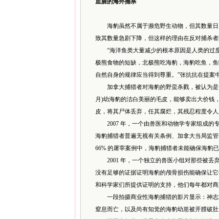
血腥的海外捕杀
海豹虽然不属于濒危野生动物，但其数量日趋
致其数量急剧下降，但这样的理由在反对捕杀者
“海洋鱼类大量减少的根本原因是人类的过度
极熊食物的短缺，北极熊吃海豹，海豹吃鱼，鱼
自然自身的规律应当得到尊重。”张抗抗在提案
加拿大捕猎者对海豹的野蛮杀戮，被认为是世界
月)幼海豹的洁白美丽的毛皮，能够卖出大价钱
皮，将其尸体丢弃，任其腐烂，其残忍程度令人
2007 年，一个由兽医和动物学专家组成的
海豹捕猎者普遍无视有关条例、加拿大当局监管
66% 的屠宰案例中，海豹捕猎者未能确保海豹
2001 年，一个独立的兽医小组对那些被丢
没有足够的证据证明海豹的颅骨损伤能确保让它
和科学家们所提供证明的支持，他们每年都对商
一段拍摄商业性海豹捕猎的影片显示：神志清
窒息而亡，以及尚有知觉的海豹幼崽被开膛破肚