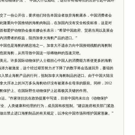
有动物保护法”、“中国人什么都吃”，这些带有侮辱性的言辞引起中国环
了一份公开信，要求他们转告本国业者放弃海豹屠杀，中国消费者会
此隆重向中国推销的海豹肉制品，在加国内没有安全检疫标准，这是对
首都爱护动物协会秦肖娜会长表示：“希望中国政府、贸易当局以及展会
内消费者的权益，阻挡加拿大海豹产品的进口。”
国也是海豹的栖息地之一。加拿大不遗余力向中国推销残酷的海豹制
危斑海豹，从而导致中国这一珍稀物种的迅速灭绝。
元。许多国际动物保护人士都担心中国人的消费能力将使更多的海豹
场潜力被激发，这个经过艰苦努力才下降了的数字将会迅速回升，萎缩的
加入禁止海豹产品的行列，抵制加拿大海豹制品的进口。由于中国大陆没
拿大浮冰上的36万多头海豹幼仔没有被屠杀在母亲的眼前。同样，2012
海豹保护上、在国际野生动物保护上起着极其关键的作用。
运。”作家张抗抗在政协提案中写道，目前中国尚未出台《动物保护
安全、人类健康和伦理的行为，成员国有权抵制。“建议政府相关部门紧急
做出禁止进口海豹制品的有关规定，以净化中国市场和维护国家形象。”