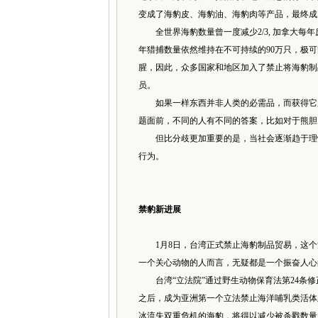
变成了海豹皮、海豹油、海豹肉等产品，最终成
全世界海豹数量曾一度减少2/3, 加拿大每
年猎捕数量依然维持在不可持续的90万只，极
腥，因此，众多国家和地区加入了禁止将海豹制
员。
如果一样东西并非人类的必需品，而获得它又
题面前，不同的人有不同的答案，比如对于熊胆
但比分歧更加重要的是，当社会逐渐趋于理性
行为。
禁豹新进展
1月8日，台湾正式禁止海豹制品贸易，这个
一个关心动物的人而言，无疑都是一个振奋人心
台湾“立法院”通过野生动物保育法第24条修
之后，成为亚洲第一个立法禁止海洋哺乳类活体
冰流失双重危机的海豹，将得以减少被杀戮数量