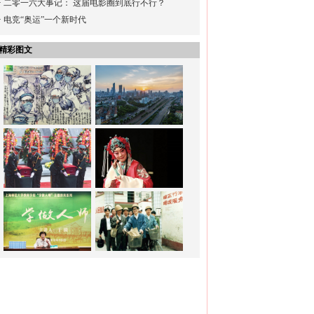
·
二零一六大事记： 这届电影圈到底行不行？
·
电竞“奥运”一个新时代
精彩图文