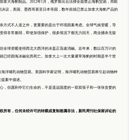
大海豹制品。2012年1月，俄罗斯出台法律全面禁止海豹贸易，而欧
口的决议，美国、墨西哥甚至日本等国，数年前就已禁止加拿大海豹产品的
方式不人道之外，更重要的是出于环境因素考虑。全球气候变暖，导
变得非常脆弱，即使加强保护，很多情况下都无力回天，商业捕杀无疑
全球变暖使得西北大西洋的冰盖正迅速消融。近年来，数以百万计的
就已经因海冰融化而死亡。加拿大上一次大量屠宰海豹的时期是半个世
有海洋哺乳动物贸易。美国科学家证明，海洋哺乳动物贸易将引起动物种
在提案中描述。
，但愿剥夺它们生命的，不是遥远国度的一双双筷子和一张张贪婪的
权所有，任何未经许可的转载或复制都属非法，新民周刊社保留诉讼的