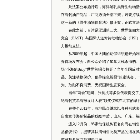
此法案公布施行后，海洋哺乳类野生动物活体
存海豹油产制品，厂商必须全部下架，若要持续
这一新的《野生动物保育法》修正案，正式立法
在此之前，台湾是亚洲第三大、世界第四大海
究会（EAST）与国际人道对待动物协会（HS
力推动立法。
从2009年起，中国大陆的动保组织也开始利用
办首场发布会，向公众介绍了加拿大残杀海豹、海
场“小海豹Baby”世界首唱会拉开了当年全国
品、关注动物保护、倡导绿色贸易”的座谈会，
为、鼓励不良消费、无视国际生态安全。
当年“两会”期间，张抗抗等多位代表提交了反
绝海豹贸易海报设计大赛”颁奖仪式在北京的举
在整个2012年，各地民众继续以各种形式表
自发宣传海豹制品的残酷本质，山东、广东、福
进入12月份，95家动保机构联名向尚在销售
品倡议书》，提请其认清销售此类产品的潜在风
前已获多家网商积极回应。