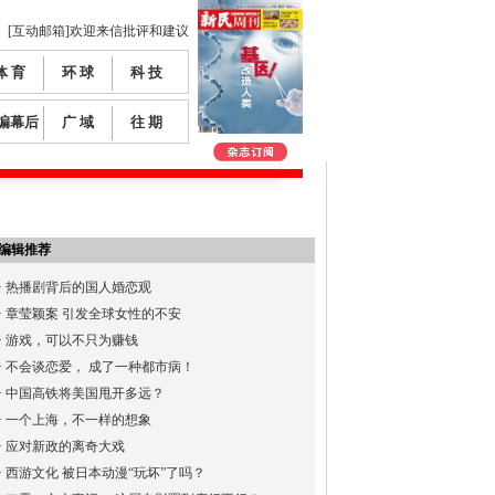
[互动邮箱]欢迎来信批评和建议
体 育
环 球
科 技
编幕后
广 域
往 期
编辑推荐
·
热播剧背后的国人婚恋观
·
章莹颖案 引发全球女性的不安
·
游戏，可以不只为赚钱
·
不会谈恋爱， 成了一种都市病！
·
中国高铁将美国甩开多远？
·
一个上海，不一样的想象
·
应对新政的离奇大戏
·
西游文化 被日本动漫“玩坏”了吗？