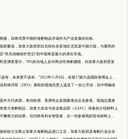
家，却将培育中国的海豹制品市场作为产业发展的目标。
急剧萎缩，加拿大政府把目光转向东亚地区尤其是中国大陆，为垂死的
言“尚无动物保护意识”的中国将是最大的潜在市场。
意调查显示，70%的当地人反对商业性海豹捕猎，但加拿大政府受某
，未来更不该有。”2012年11月6日，在第17届大连国际渔博会上，
业和海洋部（DFO）展柜的现场负责人递送了一份公开信，信中明确表
%是外方代表团，来自欧洲、美洲等众多国家渔业企业参展。现场志愿者
加拿大海豹制品，加拿大农业与农业食品部（AAFC）准备的介绍材料上
不懈努力的结果。但仍然有利令智昏者，在一些参展商的宣传材料上，
体纷纷立法禁止加拿大海豹制品进口之后，加拿大政府及海豹行业企业