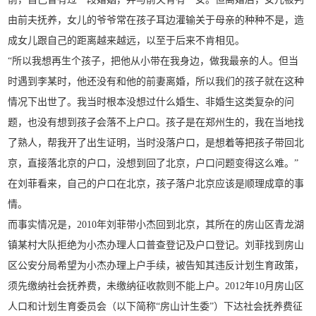
由前夫抚养，女儿的爷爷常在孩子耳边灌输关于母亲的种种不是，造
成女儿跟自己的距离越来越远，以至于后来不肯相见。
“所以我想再生个孩子，把他从小带在我身边，做我最亲的人。但当
时遇到李某时，他还没有和他的前妻离婚，所以我们的孩子就在这种
情况下出世了。我当时根本没想过什么婚生、非婚生这类复杂的问
题，也没有想到孩子会落不上户口。孩子是在郑州生的，我在当地找
了熟人，帮我开了出生证明，当时没落户口，是想着等把孩子带回北
京，直接落北京的户口，没想到回了北京，户口问题变得这么难。”
在刘菲看来，自己的户口在北京，孩子落户北京应该是顺理成章的事
情。
而事实情况是，2010年刘菲带小杰回到北京，其所在的房山区青龙湖
镇某村大队拒绝为小杰办理人口普查登记及户口登记。刘菲找到房山
区公安分局希望为小杰办理上户手续，被告知其违反计划生育政策，
须先缴纳社会抚养费，未缴纳征收款则不能上户。2012年10月房山区
人口和计划生育委员会（以下简称“房山计生委”）下达社会抚养费征