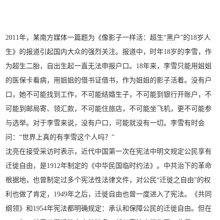
2011年，某南方媒体一篇题为《像影子一样活：超生“黑户”的18岁人
生》的报道引起国内大众的强烈关注。报道中，时年18岁的李雪，作
为超生二胎，自出生起一直无法申报户口。18年来，李雪只能用姐姐
的医保卡看病，用姐姐的借书证借书，作为姐姐的影子活着。没有户
口，她不可能找到工作，不可能结婚生子，不可能到银行开账户，不
可能到邮局寄、领汇款，不可能住旅店，不可能坐飞机，更不可能参
与选举。对于李雪来说，没有户口，可能就没有一切。李雪有时会
问：“世界上真的有李雪这个人吗？”
沈亮在接受采访时表示，近代中国第一次在宪法中明文规定公民享有
迁徙自由，是1912年制定的《中华民国临时约法》。中共治下的革命
根据地，也曾制定过多个宪法性法律文件，对公民“迁徙之自由”的权
利也做了肯定，1949年之后，迁徙自由也曾一度进入了宪法。《共同
纲领》和1954年宪法都明确规定：承认和保障公民的迁徙自由。但在