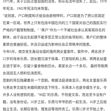
1975年，关于公民迁徙自由的法条，却从宪法中消失了，此后，1978
年宪法、1982年宪法均未恢复。
“说到底，户口制度和迁徙自由是相悖的，户口就是为了把公民固定
在某一区域，世界上只有包括中国在内的三个国家对自己的国民实行
严格的户籍管制制度。” “黑户”作为一个不被社会承认其客观存在的
群体，由于自出生起便不能享受正常公民的各项权利，黑户们的整体
素质也普遍较低，并且日益成为影响社会正常秩序的隐患。
今年6月，南京发生轰动全国的饿死两女童案件，案件中，两名孩子
22岁的母亲乐燕，因长期沉溺于吸毒、打游戏机和上网，将两名幼童
反锁于家中，仅留少量食物和饮水，离家长达一个多月， 最终导致两
女孩因无人照料饥渴而死。
悲剧的背后隐藏着另一个悲剧。根据法庭调查显示，两名女童是乐燕
与男友李文斌在未婚同居状态下所生，乐燕本人也是非婚生子女。令
许多人没有想到的是，“90后”的乐燕，不但是文盲，而且至今没有户
籍，没有身份证。16岁之前，乐燕与爷爷奶奶一起生活，16岁之后就
独立生活，长期在夜场、理发店等场所务工。乐燕12岁才开始上学，