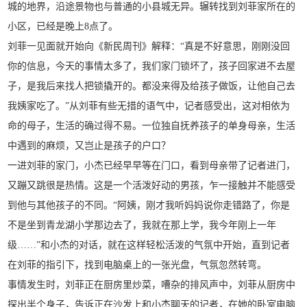
城的地界，沿途景物也与普通的小县城无异。辗转找到刘菲家所在的
小区，已经是晚上8点了。
刘菲一见面就开始向《新民周刊》解释：“真是不好意思，刚刚没回
你的信息，今天的事情太多了，我们家门锁坏了，孩子回家进不去屋
子，是我后来找人把锁撬开的。都没来得及给孩子做饭，让他自己去
我姨家吃了。”从刘菲有些无措的语气中，记者感受出，这对相依为
命的母子，生活的确过得不易。一位独自抚养孩子的单身母亲，生活
中遇到的麻烦，又岂止是孩子的户口？
一进刘菲的家门，小杰已经早早等在门口，看到母亲带了记者进门，
又蹦又跳很是热情。这是一个活泼好动的男孩，乍一接触并不能感受
到他与其他孩子的不同。“阿姨，刚才我听妈妈说你走错路了，你是
不是坐到青龙湖小学那边去了，我就在那上学，我今年刚上一年
级……”和小杰的对话，就在这样轻松活泼的气氛中开始，直到记者
在刘菲的指引下，找到电脑桌上的一张光盘，气氛忽然转弯。
事情发生时，刘菲正在厨房里炒菜，嘈杂的排风声中，刘菲从厨房中
探出半个身子，告诉正在沙发上和小杰聊天的记者，在她的卧室电脑