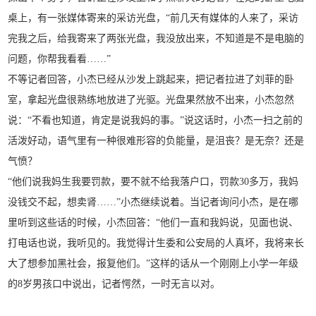
桌上，有一张媒体寄来的采访光盘，“前几天有媒体的人来了，采访
完我之后，给我寄来了两张光盘，我没放出来，不知道是不是电脑的
问题，你帮我看看……”
不等记者回答，小杰已经从沙发上跳起来，把记者拉进了刘菲的卧
室，拿起光盘很熟练地放进了光驱。光盘果然放不出来，小杰忽然
说：“不看也知道，肯定是说我妈的事。”说这话时，小杰一扫之前的
活泼好动，语气里有一种很难形容的负能量，是沮丧？是无奈？还是
气愤？
“他们说我妈生我要罚款，要不就不给我落户口，罚款30多万，我妈
没钱交不起，想卖肾……”小杰继续说着。当记者询问小杰，是在哪
里听到这些话的时候，小杰回答：“他们一直和我妈说，见面也说、
打电话也说，我听见的。我觉得计生委和公安局的人真坏，我将来长
大了想参加黑社会，报复他们。”这样的话从一个刚刚上小学一年级
的8岁男孩口中说出，记者愕然，一时无言以对。