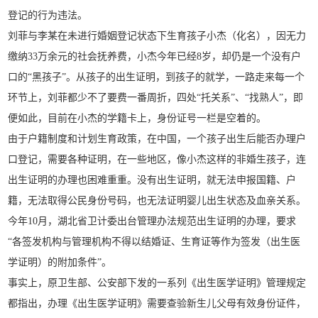
登记的行为违法。
刘菲与李某在未进行婚姻登记状态下生育孩子小杰（化名），因无力
缴纳33万余元的社会抚养费，小杰今年已经8岁，却仍是一个没有户
口的“黑孩子”。从孩子的出生证明，到孩子的就学，一路走来每一个
环节上，刘菲都少不了要费一番周折，四处“托关系”、“找熟人”，即
便如此，目前在小杰的学籍卡上，身份证号一栏是空着的。
由于户籍制度和计划生育政策，在中国，一个孩子出生后能否办理户
口登记，需要各种证明，在一些地区，像小杰这样的非婚生孩子，连
出生证明的办理也困难重重。没有出生证明，就无法申报国籍、户
籍，无法取得公民身份号码，也无法证明婴儿出生状态及血亲关系。
今年10月，湖北省卫计委出台管理办法规范出生证明的办理，要求
“各签发机构与管理机构不得以结婚证、生育证等作为签发（出生医
学证明）的附加条件”。
事实上，原卫生部、公安部下发的一系列《出生医学证明》管理规定
都指出，办理《出生医学证明》需要查验新生儿父母有效身份证件，