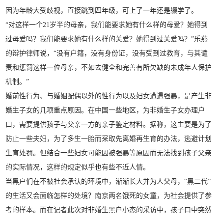
因为年龄大受歧视，直接跳到四年级，可上了一年还是辍学了。
“对这样一个21岁半的母亲，我们能要求她有什么样的母爱？她得到
过母爱吗？我们能要求她有什么样的关爱？她得到过关爱吗？”乐燕
的辩护律师说，“没有户籍，没有身份证，没有受到过教育，与其谴
责和惩罚这样一位母亲，不如去健全和完善有所欠缺的未成年人保护
机制。”
婚前性行为、与婚姻配偶以外的性行为以及妇女遭遇强暴，是产生非
婚生子女的几项重点原因。在中国一些地区，为非婚生子女办理户
口，需要提供孩子与父亲一方的亲子鉴定材料。据称，这主要是为了
防止一些夫妇，为了多生一胎而采取先离婚再生育的办法，逃避计划
生育处罚。但结合一些妇女可能因被强暴等原因而无法找到孩子父亲
的实际情况，这样的规定似乎也有些不近人情。
当黑户们在不被社会承认的环境中，渐渐长大并为人父母，“黑二代”
的生活又会面临怎样的处境？南京两名饿死的女童，为社会提供了参
考的样本。而在记者此次对非婚生黑户小杰的采访中，孩子口中突然