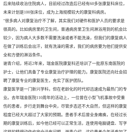
后来陆续收治住院病人，目前经过改造后已经有60多张康复科床位，
未来计划是100张床位，成为上海规模较大的康复科病房。
“很多病人对康复治疗不了解，其实我们对硬件和医护人员的要求是
很高的。比如病房里的卫生间，普通病房里卫生间淋浴用到的机会比
较少，因为病人大多数不需要洗澡或者不能洗澡，但我们的康复病人
在做了训练后会出汗，就有洗澡的需求，我们的病房要为他们提供安
全和方便的淋浴条件。
谢青介绍，将近2年来，瑞金医院康复科还培训了一批原东南医院的
护士，让他们具备了专业康复治疗护理的能力。康复医院还向社会招
聘了康复专业的康复医生，充实了医护团队。
康复医学是一门新兴学科，但在老龄化的时代却迅速成为最热门的专
业。去年瑞金医院110周年的活动上，一位曾在小型飞机事故中受重
伤的患者，步行走到舞台中央，尽管步态还不大自然，但这样的康复
程度已经大大超过了大家的预期。患者手术后曾全身瘫痪，在经过长
期的康复训练后，如今他已经可以正常生活，连使用电脑键盘、写字
这样的精细动作也完全没有问题。谢青介绍，这位患者今年还参加了