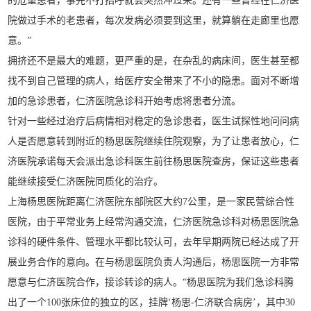
的危重患者，事先不打招呼就会突然冲过来。还有一些曾经在仁济医
院做过手术的老患者，每次发病必须要到这里，就算躺在走廊里也愿
意。”
拥挤还不是最大的难题，更严重的是，在杂乱的病床间，医生甚至都
找不到自己管理的病人，给医疗安全带来了不小的隐患。面对不断增
加的急诊患者，仁济医院急诊科开始考虑将患者分流。
针对一些经过治疗后病情相对稳定的急诊患者，医生试探性地问问病
人是否愿意转到附近的杨思医院继续住院观察，为了让患者放心，仁
济医院承诺每天会派出急诊科医生前往杨思医院查房，保证这些患者
能继续接受仁济医院同质化的治疗。
上海杨思医院距离仁济医院东部院区大约7公里，是一家民营综合性
医院，由于平常业务上经常沟通交流，仁济医院急诊科对杨思医院急
诊科的硬件条件、管理水平都比较认可，去年早期两院已经达成了开
展业务合作的意向。在与杨思医院负责人沟通后，杨思医院一方非常
愿意与仁济医院合作，接诊转诊的病人。“杨思医院为我们急诊科腾
出了一个100张床位的独立的区，挂牌‘杨思-仁济联合病房’，其中30