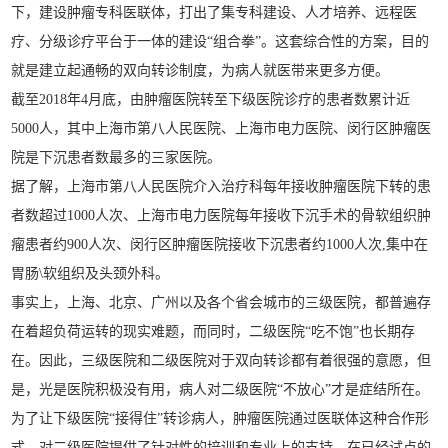
下，建设肿瘤专科医联体，打出了集专科建设、人才培养、远程医
疗、分级诊疗平台于一体的建设“组合拳”。这套综合性的方案，目的
就是建立起通畅的双向转诊制度，为病人就医带来更多方便。
截至2018年4月底，由肿瘤医院转至下级医院诊疗的患者数累计近
5000人，其中上海市第八人民医院、上海市电力医院、闵行区肿瘤医
院是下沉患者数最多的三家医院。
据了解，上海市第八人民医院介入治疗科每年接收肿瘤医院下转的患
者数超过1000人次、上海市电力医院每年接收下沉手术的骨软组织肿
瘤患者约900人次、闵行区肿瘤医院接收下沉患者约1000人次,集中在
胃肠\软组织及头颈外科。
事实上，上海、北京、广州以及各个省会城市的三级医院，都普遍存
在着超负荷运转的现实难题，而同时，二级医院“吃不饱”也长期存
在。因此，三级医院和二级医院对于双向转诊都有着很强的意愿，但
是，光是医院积极没有用，病人对二级医院“不放心”才是症结所在。
为了让下级医院“接得住”转诊病人，肿瘤医院通过医联体这种合作形
式，对二级医院提供了针对性的培训和专业上的支持，在已经试点的