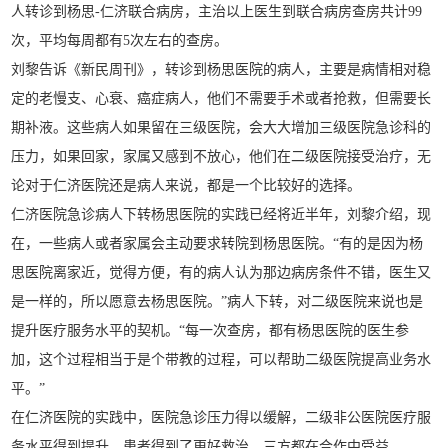
人转诊到杨思-仁济联合病房，主治以上医生到联合病房查房共计99
次，平均每周都有5次左右的查房。
刘黎告诉《新民周刊》，转诊到杨思医院的病人，主要是病情相对稳
定的老慢支、心衰、癌症病人，他们不需要手术或者抢救，但需要长
期补液。这些病人如果留在三级医院，会大大增加三级医院急诊科的
压力，如果回家，家属又感到不放心，他们在二级医院接受治疗，无
论对于仁济医院还是病人来说，都是一个比较好的选择。
仁济医院急诊病人下转杨思医院的实践已经将近半年，刘黎介绍，现
在，一些病人或者家属会主动要求转院到杨思医院。“有的是因为杨
思医院离家近，觉得方便，有的病人认为那边病房条件不错，医生又
是一样的，所以愿意去杨思医院。”病人下转，对二级医院来说也是
提升医疗服务水平的契机。“每一次查房，都有杨思医院的医生参
加，这个过程相当于是个带教的过程，可以帮助二级医院提高业务水
平。”
在仁济医院的实践中，医院急诊压力得以缓解，二级非公医院医疗服
务水平得到提升，患者得到了更好救治，三方都在合作中受益。