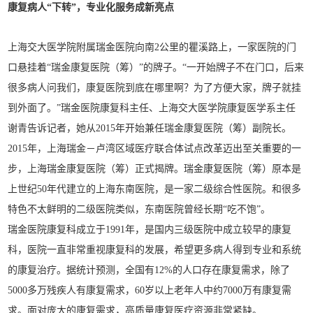
康复病人“下转”，
专业化服务成新亮点
上海交大医学院附属瑞金医院向南2公里的瞿溪路上，一家医院的门
口悬挂着“瑞金康复医院（筹）”的牌子。“一开始牌子不在门口，后来
很多病人问我们，康复医院到底在哪里啊？为了方便大家，牌子就挂
到外面了。”瑞金医院康复科主任、上海交大医学院康复医学系主任
谢青告诉记者，她从2015年开始兼任瑞金康复医院（筹）副院长。
2015年，上海瑞金－卢湾区域医疗联合体试点改革迈出至关重要的一
步，上海瑞金康复医院（筹）正式揭牌。瑞金康复医院（筹）原本是
上世纪50年代建立的上海东南医院，是一家二级综合性医院。和很多
特色不太鲜明的二级医院类似，东南医院曾经长期“吃不饱”。
瑞金医院康复科成立于1991年，是国内三级医院中成立较早的康复
科，医院一直非常重视康复科的发展，希望更多病人得到专业和系统
的康复治疗。据统计预测，全国有12%的人口存在康复需求，除了
5000多万残疾人有康复需求，60岁以上老年人中约7000万有康复需
求。面对庞大的康复需求，高质量康复医疗资源非常紧缺。