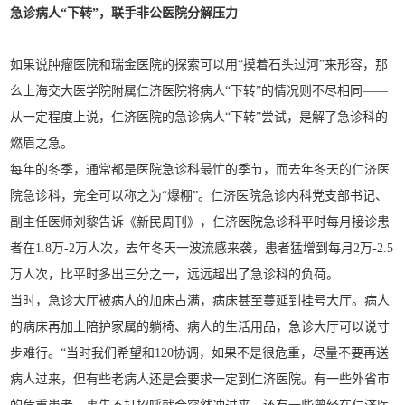
急诊病人“下转”，
联手非公医院分解压力
如果说肿瘤医院和瑞金医院的探索可以用“摸着石头过河”来形容，那
么上海交大医学院附属仁济医院将病人“下转”的情况则不尽相同——
从一定程度上说，仁济医院的急诊病人“下转”尝试，是解了急诊科的
燃眉之急。
每年的冬季，通常都是医院急诊科最忙的季节，而去年冬天的仁济医
院急诊科，完全可以称之为“爆棚”。仁济医院急诊内科党支部书记、
副主任医师刘黎告诉《新民周刊》，仁济医院急诊科平时每月接诊患
者在1.8万-2万人次，去年冬天一波流感来袭，患者猛增到每月2万-2.5
万人次，比平时多出三分之一，远远超出了急诊科的负荷。
当时，急诊大厅被病人的加床占满，病床甚至蔓延到挂号大厅。病人
的病床再加上陪护家属的躺椅、病人的生活用品，急诊大厅可以说寸
步难行。“当时我们希望和120协调，如果不是很危重，尽量不要再送
病人过来，但有些老病人还是会要求一定到仁济医院。有一些外省市