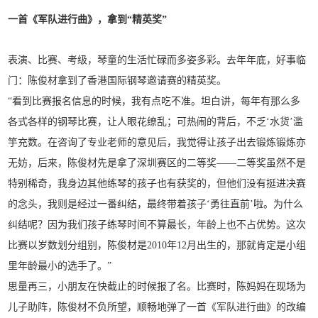
一首《军队进行曲》，拿到“精英奖”
表演、比赛、考级，琴童的生活忙碌而多姿多彩。去年年底，好事临
门：陈俊材拿到了香港国际钢琴邀请赛的精英奖。
“看到比赛报名信息的时候，我有点吃不准。坦白讲，每年有那么多
各式各样的钢琴比赛，让人眼花缭乱；可热闹的背后，不乏‘水货’滥
竽充数。在咨询了专业老师的意见后，我觉得让孩子出去锻炼锻炼亦
无妨，后来，陈俊材先是拿了深圳赛区的二等奖——二等奖虽然不是
特别稀奇，我身边其他练琴的孩子也有获奖的，但他们没有挺进决赛
的念头，我则是经过一番纠结，最终带着孩子‘勇往直前’啦。为什么
纠结呢？因为我们孩子练琴时间不算最长，年龄上也不占优势。这次
比赛以岁数划分组别，陈俊材是2010年12月出生的，那就肯定是小组
里年龄最小的选手了。”
思量再三，小朋友在快截止的时候报了名。比赛时，陈妈妈在现场为
儿子助阵，陈俊材不负所望，顺畅地弹了一首《军队进行曲》的改编