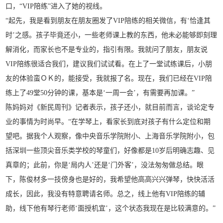
口，“VIP陪练”进入了她的视线。
“起先，我是看到朋友在朋友圈发了VIP陪练的相关微信，有‘恰逢其
时’之感。孩子毕竟还小，一些老师课上教的东西，他未必能够即刻理
解消化，而家长也不是专业的，指引有限。我就问了朋友，朋友说
VIP陪练很适合我们，建议我们试试看。在上了一堂试练课后，小朋
友的体验蛮ＯＫ的，能接受，我就报了名。现在，我们已经在VIP陪
练上了49堂50分钟的课，基本是‘一周一会’，有需要再加课。”
陈妈妈对《新民周刊》记者表示，孩子还小，就目前而言，谈论定专
业的事情为时尚早。“在学琴上，看家长到底对孩子有什么定位和期
望吧。据我个人观察，像中央音乐学院附小、上海音乐学院附小，包
括深圳一些顶尖音乐类学校的琴童们，好像都是10岁后明确志趣、见
真章的；此前，你是‘局内人’还是‘门外客’，没法匆匆做总结。眼
下，陈俊材多一技傍身也是好的，我希望他高高兴兴弹琴，快快活活
成长，因此，我没有特意聘请名师。总之，线上他有VIP陪练的辅
助，线下他有琴行老师‘面授机宜’，这个状态我现在是比较满意的。”