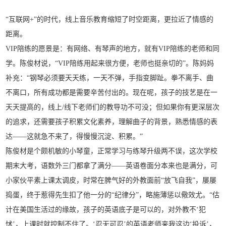
“互联网+”的时代，线上音乐教育缩短了时空距离，更拉近了情感的
距离。
VIP陪练的愿景是：有网络、有琴声的地方，就有VIP陪练的老师和同
学。陈俊材说，“VIP陪练用起来很方便，老师也挺亲切的”。陈妈妈
补充：“钢琴必须要天天练，一天不弹，手指变脚趾。拳不离手、曲
不离口，所有成功都是需要辛苦付出的。现在呢，孩子的技艺是在一
天天提高的，线上/线下老师们的教导功不可没；但如果你有更深层次
的追求，还需要孩子积累文化素养，理解曲子的背景，熟悉情感的表
达——这就急不来了，得慢慢沉淀、积累。”
陈俊材是个颇机敏的小琴童，正常学习与练琴升级两不误，这次学校
期末大考，语数外三门都拿了满分——英语卷面分本来也是满分，可
小家伙平素上课太调皮，时常在脾气好的外教面前“放飞自我”，屡屡
捣蛋，终于惹得先生扣了他一分的“纪律分”，略施薄惩以儆效尤。“估
计在美国生活过的缘故，孩子的英语底子是可以的，对外教不‘犯
怵’，上课时就控制不住了。‘忍无可忍’的英语老师来我这边‘投诉’，