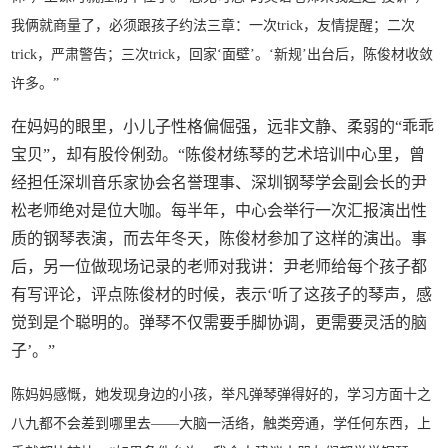
我俩就商量了，必须跟孩子约法三章：一次trick，友情提醒；二次
trick，严肃警告；三次trick，回家‘面壁’。‘新规’出台后，陈俊材收敛
许多。”
在妈妈的眼里，小儿子性格偏倔强，远非文静、柔弱的“乖乖
宝贝”，却有股伶俐劲。“陈俊材练琴的艺术培训中心里，曾
经担任深圳音乐家协会名誉理事、深圳钢琴学会副会长的尹
松老师绝对是位大咖。每半年，中心会举行一次汇报演出性
质的钢琴表演，而去年冬天，陈俊材参加了这样的演出。事
后，另一位做现场记录的老师对我讲：尹老师给每个孩子都
有写评论，评点陈俊材的时候，表示‘听了这孩子的琴声，感
觉到是个聪明的。弹琴不仅需要手脚协调，更需要灵活的脑
子’。”
陈妈妈感慨，她发现身边的小孩，举凡弹琴弹得好的，学习方面十之
八九都不会差到哪里去——大脑一活络，触类旁通，学任何东西，上