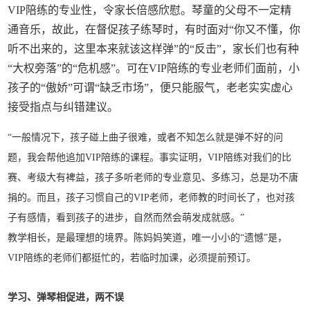
VIP陪练的专业性，令家长倍感欣慰。琴童的父母不一定精
通音乐，故此，在督促孩子练琴时，有时面对“你又不懂，你
听不出来的，这里本来就该这样弹”的“反击”，家长们也有种
“大权旁落”的“危机感”。可在VIP陪练的专业老师们面前，小
孩子的“傲娇”可谓“缺乏市场”，便只能服气，老老实实虚心
接受指点与纠错建议。
“一般情况下，孩子碰上曲子很难，或者不知怎么就是弹不好的问
题，我会帮他追加VIP陪练的课程。事实证明，VIP陪练对我们的比
赛、考级大有裨益，孩子多听老师的专业意见、多练习，总是功不唐
捐的。而且，孩子习惯自己的VIP老师，老师教的时间长了，也对孩
子有感情，看到孩子的进步，自然而然会萌发成就感。”
教学相长，是最理想的境界。陈妈妈笑道，唯一小小的“遗憾”是，
VIP陪练的老师们都挺忙的，若临时加课，必须提前预订。
学习、弹琴相促进，两不误