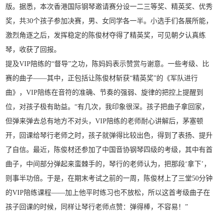
版。据悉，本次香港国际钢琴邀请赛分设一二三等奖、精英奖、优秀
奖，共30个孩子参加决赛，男、女同学各一半。小选手们各展所能，
激烈角逐之后，发挥稳定的陈俊材夺得了精英奖，可见朝夕认真练
琴，收获了回报。
提及VIP陪练的“督导”之功，陈妈妈表示赞赏与谢意。一些考级、比
赛的曲子——其中，正包括让陈俊材斩获“精英奖”的《军队进行
曲》，VIP陪练在音符的准确、节奏的强弱、旋律的把控上提醒到
位，对孩子极有助益。“有几次，我印象很深。孩子把曲子拿回家，
但弹来弹去总有地方不对头，VIP陪练的老师耐心讲解后，茅塞顿
开，回课给琴行老师之时，孩子就弹得比较出色，得到了表扬、提升
了自信。最近，陈俊材还参加了中国音协钢琴四级的考级，其中有首
曲子，中间部分弹起来蛮棘手的，琴行的老师认为，把那段‘拿下’，
则事半功倍。于是，在期末考试之前的一周，陈俊材上了三堂50分钟
的VIP陪练课程——加上他平时练习也不放松，所以这首考级曲子在
孩子回课的时候，同样让琴行老师点赞：弹得棒，不容易！”