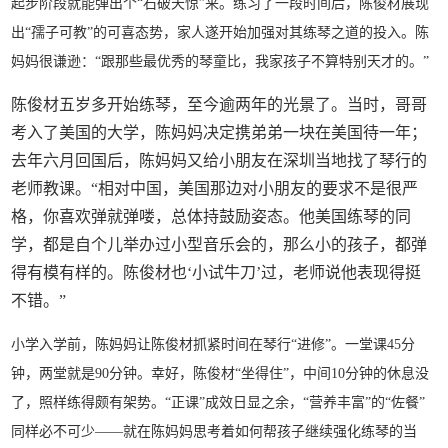
起步阶段就能弹出个“石破天惊”来。练习了一段时间后，陈俊材展现
出“孺子可教”的可喜态势，家人遂开始加强对其练琴之道的投入。陈
妈妈很谦逊：“跟那些最优秀的琴童比，我家孩子不算特别天才的。”
陈俊材五岁多开始练琴，至今逾两年的光景了。当时，哥哥
考入了美国的大学，陈妈妈决定携弟弟一块在美国待一年；
去年六月回国后，陈妈妈又给小朋友在深圳当地找了琴行的
老师教课。“相对中国，美国那边对小朋友的要求不是很严
格，你喜欢弹就弹喽，总体持鼓励姿态。他美国练琴的同
学，都是自个儿举办过小型音乐会的，那么小的孩子，都弹
得有模有样的。陈俊材也‘小试牛刀’过，老师说他表现得挺
不错。”
小学入学前，陈妈妈让陈俊材抓紧时间在琴行“进修”。一堂课45分
钟，两堂就是90分钟。幸好，陈俊材“坐得住”，中间10分钟的休息没
了，照样练得颇有架势。“正课”成效日显之余，“营养丰富”的“佐餐”
同样必不可少——就在陈妈妈思考着如何帮孩子继续强化练琴的当