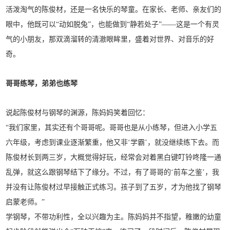
活泼淘气的陈俊材，还是一名快乐的琴童。在家长、老师、亲友们的
眼中，他既可以“动如脱兔”，也能做到“静若处子”——这是一个有灵
气的小朋友，那双滴溜转的清澈眼眸里，盛着对世界、对音乐的好
奇。
哥哥练琴，弟弟也练琴
说起陈俊材与钢琴的渊源，陈妈妈笑着回忆：
“我们家里，其实还有个哥哥呢。哥哥也是从小练琴，但进入小学五
六年级，考虑到课业逐渐繁重，他又非‘学霸’，就没继续练下去。而
陈俊材长到两三岁，大概觉得好玩，经常会对着黑白键叮铃咚隆一通
乱弹，就这么跟钢琴结下了缘分。不过，有了哥哥的‘前车之鉴’，我
并没有让陈俊材过早接触正式练习。孩子到了五岁，才为他找了钢琴
启蒙老师。”
学钢琴，不带功利性，全以兴趣为主。陈妈妈并不指望，稚嫩的幼童