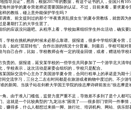
指导员证”，然而，根据2017年的数据，有这个证书的人，全国只有105
外游学的夏令营老师还需要国际的认证。不过，目前来看，要求夏令营
这样的教练，碰上意外能保护学生吗？
查。前文提到过的那个“半夜查房乱摸女生”的夏令营教练，就曾因为
过是暑期打工的大学生罢了。
的应该没问题吧。从程序上看，学校如果组织学生外出活动，确实要比
，学校在挑机构的时候未必那么靠谱。据报道，很多中学组织夏令营，国
出去，如此“层层转包”、合作出游的情况十分普遍。到最后，学校可能对
与自己合作，比如，学校教师会有一定的现金回馈，或者，赠送给学校老
负责的。据报道，延安某学校的一些学生共同参加了一个游学北大清华的
此，学校表示，这次活动是家委会组织的，学校只是配合。
省某国际交流中心主办了美国游学夏令营，合同行程单上的承诺是为期十天
间交流学习，三分之二左右时间都是在旅游或者购物中度过的。不少游
谁的新闻。当孩子站在剑桥大学国王学院的徐志摩诗碑前发出“徐志摩是
角。由于准入门槛低，监督力度严重不足，导致差不多到了是个人都可以
门。这就是一个比较典型的“九龙治水”困境了——很多部门管同一件事情
，赚得多，什么人都想过来插一脚。旅行社、培训机构、网站、俱乐部甚