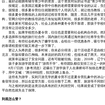
以，最好还能拥有辅导青少年的资质，这个资质对应的证书是“青少年营地
按规定，在美国正规夏令营中任教的老师需要获得专业的认证，负责海
全。据报道，很多夏令营往往就随便找个人培训几天，就让他当教练，
很多夏令营教练的上岗培训过程非常简单、随意，而且几乎没有背景调
构，官网介绍中的教练培训也只有短短两天时间。很多所谓的老师，不
很多家长可能会认为，社会上的各种夏冬令营不靠谱，那孩子学校组织
并没有让活动安全多少。
首先，如果学校想办夏令营，往往也是需要和社会机构合作的。然而
大多选择和当地的旅行社合作，国内旅行社再通过海外旅行社将学生带
而且，有些社会机构为了赚学生钱，会给出一些优惠条件，吸引学校
的靠谱程度很可能又将进一步下降了。
更让人头疼的是，很多时候，你未必分得清，这个活动是不是由校方
北京，吃饭却要自己掏钱。本来说好的四天行程，也缩水成了两天。对
就算幸运躲过了安全问题，还有可能被坑钱。比如，2016年，辽宁
孩子参加游学团变成了“游而不学”，有些团队都仅安排三分之一的时
8月17日的《参考消息》还爆出了游学孩子人在康桥却不知徐志摩是
子，用中文喊：“两分钟拍照，拍完到桥上集合。”
这些名为游学，实则只游无学的夏令营不过是夏令营乱象中的冰山一
食宿等活动，所以在监管方面，往往分散于工商、教育、旅游等不同部
与之相对的则是这类活动具有的巨大利润空间，结果就变成了管得松
平自然也就失去了保障。
到底怎么管？