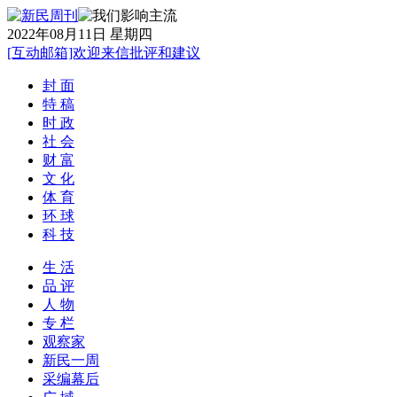
2022年08月11日 星期四
[互动邮箱]欢迎来信批评和建议
封 面
特 稿
时 政
社 会
财 富
文 化
体 育
环 球
科 技
生 活
品 评
人 物
专 栏
观察家
新民一周
采编幕后