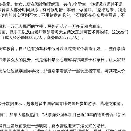
00多美元。她女儿所在阅读和理解班一共有9个学生，但授课老师并不是
的体育课大部分时间游泳，有时候射箭、攀岩、做游戏。“总结起来，我觉
元），跟便宜的其实区别不大，不用刻意追求它。”石榴婆在公众号中写道，不
票和一万元人民币的学费，另外还花了一万多元租房租车。
画画、做手工以及由老师带领着每天去两次芝加哥艺术博物馆。这次她们
（成人经济舱8000元/人，商务舱2.5万元/人）。
式教育，自己也有预算和年假可以跟过去避个暑遛个娃……整件事情
来多么大的提升。倒是这种攀比心理容易绑架孩子和家长，让大家都
法让他就读国际学校，那也别带着孩子一起玩王者荣耀。与其花大价
公开数据显示，越来越多中国家庭青睐去国外参加游学、营地类旅游，
韩、加拿大也很热门。”从事海外游学项目已近10年的德鲁告诉《新民
得行业发展前景进一步明朗，夏令营也迎来了爆发式的增长。