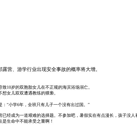
那露营、游学行业出现安全事故的概率将大增。
致10岁的双胞胎女儿在不正规的海滨浴场溺亡。
想女儿双双遭遇教练的猥亵。
“小学6年，全班只有儿子一个没有出过国。”
已经成为一道艰难的选择题。不参加吧，暑假实在有点漫长，孩子没人看
在是生命中不能承受之重啊！