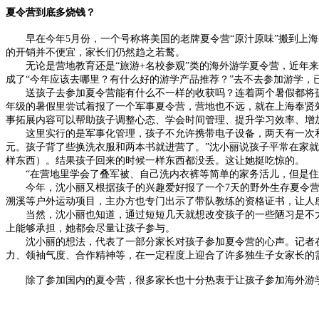
夏令营到底多烧钱？
早在今年5月份，一个号称将美国的老牌夏令营“原汁原味”搬到上海的夏
的开销并不便宜，家长们仍然趋之若鹜。
无论是营地教育还是“旅游+名校参观”类的海外游学夏令营，近年来几
成了“今年应该去哪里？有什么好的游学产品推荐？”去不去参加游学，
送孩子去参加夏令营能有什么不一样的收获吗？连着两个暑假都将孩
年级的暑假里尝试着报了一个军事夏令营，营地也不远，就在上海奉贤
事拓展内容可以帮助孩子调整心态、学会时间管理、提升学习效率、增
这里实行的是军事化管理，孩子不允许携带电子设备，两天有一次和家
元。孩子背了些换洗衣服和两本书就进营了。”沈小丽说孩子平常在家
样东西）。结果孩子回来的时候一样东西都没丢。这让她挺吃惊的。
“在营地里学会了叠军被、自己洗内衣裤等简单的家务活儿，但是住宿
今年，沈小丽又根据孩子的兴趣爱好报了一个7天的野外生存夏令营，
溯溪等户外运动项目，主办方也专门出示了带队教练的资格证书，让人
当然，沈小丽也知道，通过短短几天就想改变孩子的一些陋习是不太现
上能够承担，她都会尽量让孩子参与。
沈小丽的想法，代表了一部分家长对孩子参加夏令营的心声。记者在
力、领袖气度、合作精神等，在一定程度上迎合了许多独生子女家长的
除了参加国内的夏令营，很多家长也十分热衷于让孩子参加海外游学