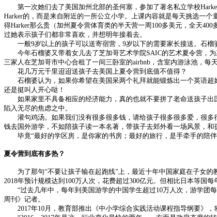
第一次她们去了美国加州北部的圣何塞，参加了著名私立学校Harker
Harker的，而是来自附近的一所公立小学。上课内容就是每天挑选
得Harker那么贵（加州夏令营体育类的半天营一周100多美元，全天4
过她表示孩子们都非常喜欢，并想明年接着去。
一般9岁以上的孩子可以送寄宿营，9岁以下的需要家长接送。石榴婆
今年石榴婆又带着女儿去了芝加哥艺术学院SAIC的艺术夏令营，为
三家人在芝加哥市中心合租了一间三卧室的airbnb，含室内游泳池，每天52
花几万元千里迢迢送孩子去美国上夏令营到底值不值得？
石榴婆认为，如果你希望在美国呆两个礼拜就能锻炼出一个英语超好
还是挺叫人开心哒！
如果家里不具备相应的经济能力，真的也就不要拼了老命送孩子出国
陷入无尽的焦虑之中。
灌句鸡汤。如果我们没有很多很多钱，请给孩子很多很多爱，很多很
钱去国外游学，不如陪孩子读一本名著，带孩子去郊外看一场风景，和
毕竟“最好的学区房，是你家的书房；最好的旅行，是手牵手的陪伴
夏令营到底有多热？
为了那句“不要让孩子输在起跑线”上，最近十年中国家庭在子女的教
2018年预计规模达到100万人次，花费超过300亿元。但相比日本等
“过去几年中，每年到美国游学的中国学生超过10万人次，游学团每年
周刊》记者。
2017年10月，教育部推出《中小学综合实践活动课程指导纲要》