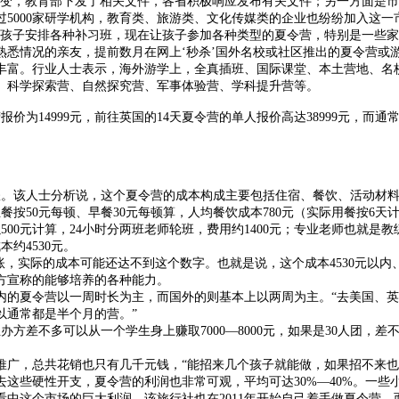
的转变，教育部下发了相关文件，各省积极响应发布有关文件；另一方面是
过5000家研学机构，教育类、旅游类、文化传媒类的企业也纷纷加入这一
孩子安排各种补习班，现在让孩子参加各种类型的夏令营，特别是一些家
悉情况的亲友，提前数月在网上‘秒杀’国外名校或社区推出的夏令营或
富。行业人士表示，海外游学上，全真插班、国际课堂、本土营地、名校
、科学探索营、自然探究营、军事体验营、学科提升营等。
4999元，前往英国的14天夏令营的单人报价高达38999元，而通常仅
账。该人士分析说，这个夏令营的成本构成主要包括住宿、餐饮、活动材料
；正餐按50元每顿、早餐30元每顿算，人均餐饮成本780元（实际用餐按6
500元计算，24小时分两班老师轮班，费用约1400元；专业老师也就是教
约4530元。
实际的成本可能还达不到这个数字。也就是说，这个成本4530元以内、售
方宣称的能够培养的各种能力。
夏令营以一周时长为主，而国外的则基本上以两周为主。“去美国、英国
所以通常都是半个月的营。”
不多可以从一个学生身上赚取7000—8000元，如果是30人团，差
，总共花销也只有几千元钱，“能招来几个孩子就能做，如果招不来也
些硬性开支，夏令营的利润也非常可观，平均可达30%—40%。一些小
这个市场的巨大利润，该旅行社也在2011年开始自己着手做夏令营，