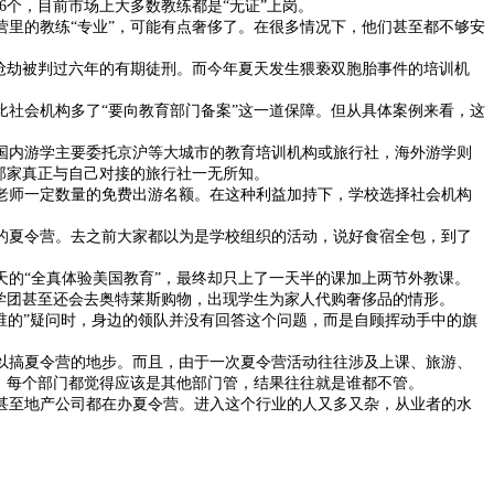
6个，目前市场上大多数教练都是“无证”上岗。
里的教练“专业”，可能有点奢侈了。在很多情况下，他们甚至都不够安
抢劫被判过六年的有期徒刑。而今年夏天发生猥亵双胞胎事件的培训机
社会机构多了“要向教育部门备案”这一道保障。但从具体案例来看，这
内游学主要委托京沪等大城市的教育培训机构或旅行社，海外游学则
那家真正与自己对接的旅行社一无所知。
师一定数量的免费出游名额。在这种利益加持下，学校选择社会机构
夏令营。去之前大家都以为是学校组织的活动，说好食宿全包，到了
的“全真体验美国教育”，最终却只上了一天半的课加上两节外教课。
学团甚至还会去奥特莱斯购物，出现学生为家人代购奢侈品的情形。
谁的”疑问时，身边的领队并没有回答这个问题，而是自顾挥动手中的旗
搞夏令营的地步。而且，由于一次夏令营活动往往涉及上课、旅游、
，每个部门都觉得应该是其他部门管，结果往往就是谁都不管。
至地产公司都在办夏令营。进入这个行业的人又多又杂，从业者的水