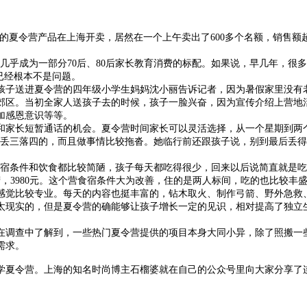
令营产品在上海开卖，居然在一个上午卖出了600多个名额，销售额超过40
乎成为一部分70后、80后家长教育消费的标配。如果说，早几年，很多
已经根本不是问题。
子送进夏令营的四年级小学生妈妈沈小丽告诉记者，因为暑假家里没有老
郊区。当初全家人送孩子去的时候，孩子一脸兴奋，因为宣传介绍上营地
加感恩意识等等。
长短暂通话的机会。夏令营时间家长可以灵活选择，从一个星期到两个月
就丢三落四的，而且做事情比较拖沓。她临行前还跟孩子说，别到最后丢
条件和饮食都比较简陋，孩子每天都吃得很少，回来以后说简直就是吃
3980元。这个营食宿条件大为改善，住的是两人标间，吃的也比较丰
感觉比较专业。每天的内容也挺丰富的，钻木取火、制作弓箭、野外急救
实的，但是夏令营的确能够让孩子增长一定的见识，相对提高了独立生活
调查中了解到，一些热门夏令营提供的项目本身大同小异，除了照搬一些
需求。
夏令营。上海的知名时尚博主石榴婆就在自己的公众号里向大家分享了