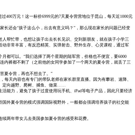
0万元！这一标价6999元的7天夏令营营地位于昆山，每天近1000元
家长还会“孩子这么小，出去有意义吗？”，那么现在家长的问题已经变
人帮忙带，也想让孩子出去长长见识、交到新朋友，就在孩子小学三
活动非常丰富，有反恐精英、实弹射击、野外生存、心灵课程，通过军
都可以。“我们选择了两个星期的陆军营，价格也不便宜，要6000
得连内裤都不剩了（之前他的女同学参加了一个两天的夏令营，就丢了三
苦夏令营，再也不想去了。”
盛，每天内容也有专门的带队老师在家长群里直播。因为有攀岩、速降、
、定向越野、爬树、捕鱼、做菜……
能力，避免了孩子过度使用玩手机、iPad等电子产品，因此只要经济
国外夏令营的模式强调国际视野外，一般都会强调培养孩子的社交能
连续两年带女儿去美国参加夏令营的感受和花费。