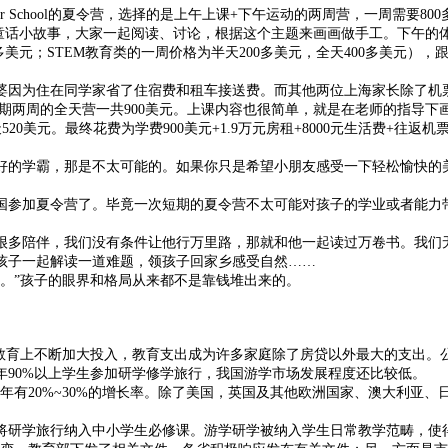
 School的夏令营，选择的是上午上课+下午运动的两周营，一周需要8
一个童话小故事，大家一起阅读、讨论，根据这个主题来画画做手工。下午
00多美元；STEM教育类的一周价格为半天200多美元，全天400多美
因为住在同学家省了住宿费和租车接送费。而其他两位上海家长除了机
期两周的全天营一共900美元。上课内容也很简单，就是在老师的指导下
0美元。最终花费为学费900美元+1.9万元房租+8000元生活费+往返机票
的学霸，那是不太可能的。如果你只是希望小朋友感受一下轻松愉快的美
参加夏令营了。毕竟一次短期的夏令营不太可能对孩子的学业或者能力带
多陪伴，我们没有条件让他行万里路，那就和他一起读过万卷书。我们无
孩子一起解读一道难题，领孩子回家乡感受自然……
。”孩子的眼界和格局从来都不是靠钱堆出来的。
育上不断加大投入，教育支出成为许多家庭除了房贷以外最大的支出。
国每年90%以上学生参加研学修学旅行，我国游学市场发展程度还比较低。
有20%~30%的增长率。除了美国，英国及其他欧洲国家、澳大利亚、日
，将研学旅行纳入中小学生必修课。游学研学被纳入学生日常教学范畴，使