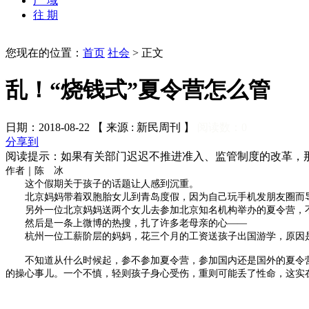
广 域
往 期
您现在的位置：
首页
社会
>
正文
乱！“烧钱式”夏令营怎么管
日期：2018-08-22 【 来源 : 新民周刊 】
阅读数：
0
分享到
阅读提示：如果有关部门迟迟不推进准入、监管制度的改革，
作者｜陈 冰
这
个假期关于孩子的话题让人感到沉重。
北京妈妈带着双胞胎女儿到青岛度假，因为自己玩手机发朋友圈而导
另外一位北京妈妈送两个女儿去参加北京知名机构举办的夏令营，不
然后是一条上微博的热搜，扎了许多老母亲的心——
杭州一位工薪阶层的妈妈，花三个月的工资送孩子出国游学，原因是：
不知道从什么时候起，参不参加夏令营，参加国内还是国外的夏令营
的操心事儿。一个不慎，轻则孩子身心受伤，重则可能丢了性命，这实