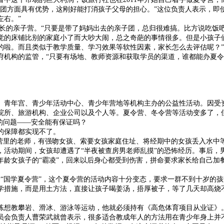
方面具有优势，这刚好能打消孩子父母的担心。”这位负责人表示，即使现
左右。”
的亲子营。“只要是带了妈妈出去的亲子团，总归很难搞。比方说吃饭吧
觉的床铺比别的家庭小了而大吵大闹，总之奇葩的事情很多。但是小孩子
的啦。而且类似于教学质量、学习效果等软性因素，家长怎么去评估呢？”
机构的监管，“只要有场地、教师资源和获取学员的渠道，谁都能办夏令
青年宫、青少年活动中心、青少年营地等机构主办的公益性活动。因受资
院所、旅游机构、企业公司以及个人等。夏令营、冬令营等活动变多了，
的问题——安全能有保证吗？
的保障都实现不了。
里的老师，有强吻女孩、索要女孩家庭住址、将经期中的女孩丢入水中
而，活动期间，女孩却遭遇了“半夜被查房男老师乱摸”的恐怖经历。事后
女孩子的“霸凌”，回来以后身心都受到伤害，拼命要求家长给自己加
国学夏令营”，这个夏令营的活动内容十分变态，要求一群不到十岁的孩子
学措施，而是用土方法，直接让孩子喝姜汤，捂厚被子，等了几天却高烧
想教攀岩、滑冰、游泳等运动，他就必须持有《高危体育项目从业证》。
会负责人曹荣武就曾表示，很多适合教成年人的方法用在青少年身上并不