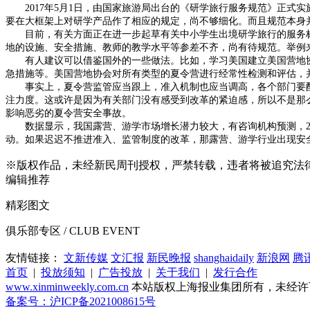
2017年5月1日，由国家旅游局出台的《研学旅行服务规范》正式
要在大框架上对研学产品作了相应的规定，尚不够细化。而且规范本身
目前，有关方面正在进一步起草有关中小学生出境研学旅行的服务标准
地的设施、安全措施、教师的教学水平等参差不齐，尚有待规范。举例
有人建议可以借鉴国外的一些做法。比如，学习美国建立美国营地协
急措施等。美国营地协会对所有类型的夏令营进行经常性检测和评估，
事实上，夏令营监管应当跟上，准入机制也应当调高，各个部门要配
注力度。这或许是因为有关部门没有感受到改革的紧迫感，所以不是那
影响恶劣的夏令营安全事故。
数据显示，我国露营、游学市场增长潜力较大，有咨询机构预测，20
动。如果迟迟不推进准入、监管制度的改革，那露营、游学行业出现安
※
版权作品，未经新民周刊授权，严禁转载，违者将被追究法
编辑推荐
精彩图文
俱乐部专区 / CLUB EVENT
友情链接：
文新传媒
文汇报
新民晚报
shanghaidaily
新浪网
腾
首页
|
投放须知
|
广告投放
|
关于我们
|
发行合作
www.xinminweekly.com.cn
本站版权上海报业集团所有，未经许可不得转载 Cop
备案号：沪ICP备2021008615号