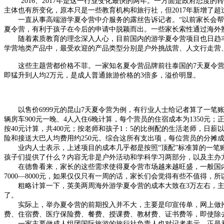
“2016、2017年是这一行业变化最快的两年。一方面是政府态度
主体也有所变化，原本只是一些教育机构和旅行社，但2017年新增了超
一直从事高端游学夏令营中介服务的露丝告诉记者。“以前家长会帮
夏令营，有利于孩子在今后的申请中脱颖而出。一些家长索性通过海外熟
随着素质教育的理念深入人心，目前国内的游学夏令营项目也日趋丰
学营地类产品中，最受欢迎的产品类型分别是户外挑战营、人文行走营
这些主题营都价格不菲。一家知名夏令营品牌前往泰国的7天夏令营报价为1
即猛升到人均2万元，是成人普通旅游价格的3倍多，溢价明显。
以售价6999元的昆山7天夏令营为例，有行业人士给记者算了一笔
辆房车900元一晚、4人入住6晚计算，每个营员的住宿成本为1350元
按40元计算，共400元；按老师和孩子1：5的比例配的生活老师，日薪以
险和接送大巴人均费用约250元。综合这所有支出项，每位营员的分摊成本
业内人士表示，上述项目的成本几乎都是按照“顶配”标准算的一笔账，
孩子们提供了什么？内容无非是户外活动和学科学习两部分，以及主办
在德鲁看来，家长的这些需求使得夏令营市场越来越旺盛，一般国内的
7000—8000元，如果仅仅只有一周的话，家长们会觉得有些不值得，
粗略计算一下，英美两周海外游学夏令营的成本大致在3万左右，主办方差
了。
实际上，举办夏令营的前期投入并不大，主要是印宣传单，网上做推广
费、住宿费、医疗保险费、餐费、授课费、教材费、证书费等，即使除去这
一家主要做成人组团国际旅游的旅行社负责人也对记者表示，正是看中