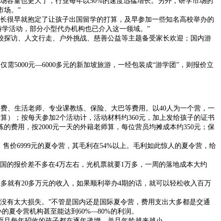
市场容量也更大了，行业每年以50%的速度迅猛增长。另外，研学市场的
市场。”
长很早就抱定了让孩子出国留学的打算，及早参加一些知名高校举办的
游学活动，部分小型代办机构也已介入这一领域。”
探访、人文行走、户外挑战、慈善公益等主题备受家长欢迎；国内游
需5000元—6000多元的新加坡旅游，一经包装成“游学团”，则报价立
费、生活老师、专业课教练、保险、大巴等费用。以40人为一个营，一
天计算）；按每天参加2个活动计，活动材料约360元，加上发给孩子的证书
练的费用，按2000元一天的外籍老师算，每位营员均摊成本约350元；保
价6999元的夏令营，其毛利在54%以上。毛利如此惊人的夏令营，给
的报价差不多在4万左右，光机票就要1万多，一周的落地成本大约
不多就有20多万元的收入，如果顺利举办4期的话，就可以轻松收入百万
没有太大损失。”不管是国内还是国际夏令营，费用支出大多都是交通
的夏令营机构甚至能达到60%—80%的利润。
而且每年招收的孩子都在逐年递增，并且年龄越来越小。