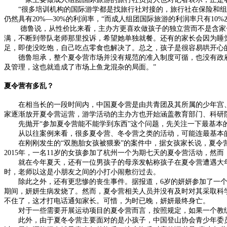
“很多培训机构的国际游学都是找旅行社对接的，旅行社在保险和组团
仍然具有20%—30%的利润率，“而成人组团国际旅游的利润率只有10%
德鲁说，从性价比来看，主办方更喜欢做孩子的独立营而不是含家长
满，不断到带队老师那里投诉，希望她单独就餐。还有的家长会因为睡
足，即使没吃饱，自己吃点零食也解决了。总之，孩子是很容易哄开心
德鲁坦承，整个夏令营市场并没有规范的准入制度可循，也没有政府
及管理，这也就造成了市场上鱼龙混杂的局面。”
夏令营有多乱？
在相当长的一段时间内，中国夏令营是由共青团及其所属的少年宫、
家逐渐放开夏令营运营，游学活动的主办方也开始涵盖教育部门、科研
先抛开“参加夏令营能不能学到东西”这个问题，先关注一下最基本
从以往案例来看，很多夏令营、冬令营之类的活动，可能连最基本
在刚刚发生的“双胞胎女孩被猥亵”的案件中，据女孩家长说，夏令营
2015年，一名11岁的女孩参加了杭州一个为期七天的夏令营活动，然
就在今年夏天，还有一位男孩子的母亲发帖称孩子在夏令营遭遇大年龄
时，老师以这是小朋友之间的小打小闹敷衍过去。
除此之外，还有更悲惨的丧生事件。据报道，6岁的妍妍参加了一个“
期间，妍妍生病发烧了。然而，夏令营相关人员并没有及时对其采取科
不住了，这才打电话通知家长。可惜，为时已晚，妍妍最终身亡。
对于一些需要开展运动项目的夏令营而言，按照规定，如果一个教练
此外，由于夏冬令营主要面对的是小孩子，中国登山协会青少年委员