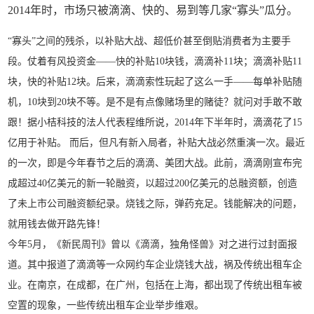
2014年时，市场只被滴滴、快的、易到等几家“寡头”瓜分。
“寡头”之间的残杀，以补贴大战、超低价甚至倒贴消费者为主要手
段。仗着有风投资金——快的补贴10块钱，滴滴补11块；滴滴补贴11
块，快的补贴12块。后来，滴滴索性玩起了这么一手——每单补贴随
机，10块到20块不等。是不是有点像赌场里的赌徒？就问对手敢不敢
跟！据小桔科技的法人代表程维所说，2014年下半年时，滴滴花了15
亿用于补贴。 而后，但凡有新入局者，补贴大战必然重演一次。最近
的一次，即是今年春节之后的滴滴、美团大战。此前，滴滴刚宣布完
成超过40亿美元的新一轮融资，以超过200亿美元的总融资额，创造
了未上市公司融资额纪录。烧钱之际，弹药充足。钱能解决的问题，
就用钱去做开路先锋！
今年5月，《新民周刊》曾以《滴滴，独角怪兽》对之进行过封面报
道。其中报道了滴滴等一众网约车企业烧钱大战，祸及传统出租车企
业。在南京，在成都，在广州，包括在上海，都出现了传统出租车被
空置的现象，一些传统出租车企业举步维艰。