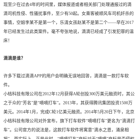
现至少在过去4年的时间里，媒体报道或者相关部门处理通报过的滴
滴司机性侵、性骚扰事件，至少有50起。女乘客被顺风车司机奸杀的
事情，空姐李某不是第一个，乐清女孩赵某不是第二个——早在2017
年已经发生过此类案件。毫不夸张地说，滴滴已经成了引发犯罪的温
床！
滴滴是谁？
许多下载过滴滴APP的用户会明确无误地回答，滴滴是一款打车软
件。
小桔科技有限公司在2012年12月获得A轮创投300万美元融资时，其公
之于众的“芳名”是“嘀嘀打车”。2013年，其获得腾讯集团投资1500万
美元。2014年1月，完成C轮1亿美元融资。2014年5月20日下午，北京
小桔科技有限公司对外宣布，旗下打车软件“嘀嘀打车”更名为“滴滴打
车”。公司官方的说法是，这款打车软件将寓意“滴水之恩，涌泉相
报”。而实际上，正是此时，“嘀嘀打车”商标对于“嘀嘀”商标是否侵权