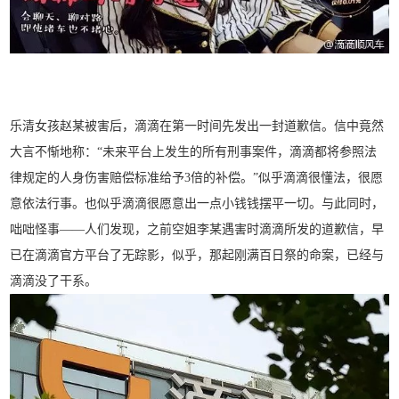
乐清女孩赵某被害后，滴滴在第一时间先发出一封道歉信。信中竟然
大言不惭地称：“未来平台上发生的所有刑事案件，滴滴都将参照法
律规定的人身伤害赔偿标准给予3倍的补偿。”似乎滴滴很懂法，很愿
意依法行事。也似乎滴滴很愿意出一点小钱钱摆平一切。与此同时，
咄咄怪事——人们发现，之前空姐李某遇害时滴滴所发的道歉信，早
已在滴滴官方平台了无踪影，似乎，那起刚满百日祭的命案，已经与
滴滴没了干系。