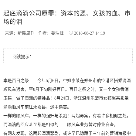
起底滴滴公司原罪：资本的恶、女孩的血、市
场的泪
来源：新民周刊
作者：姜浩峰
2018-08-27 14:19
阅读提示：
本是百日之祭——今年5月6日，空姐李某在郑州市航空港区搭乘滴滴
顺风车遇害，至8月下旬刚好百日。百日之祭之时，又一个女孩香消
玉殒，做了滴滴的牺牲品！8月24日，浙江温州乐清市女孩赵某乘坐
滴滴顺风车前往永嘉县，途中遇害。
一样的顺风车，一样的强奸与杀戮！两起命案，有着许多相似之处。
而滴滴的回应甚至都是相似的——顺风车业务暂时停业自查。
有网友发现，这两起滴滴悲剧，或许早已隐藏于三年前的营销海报中