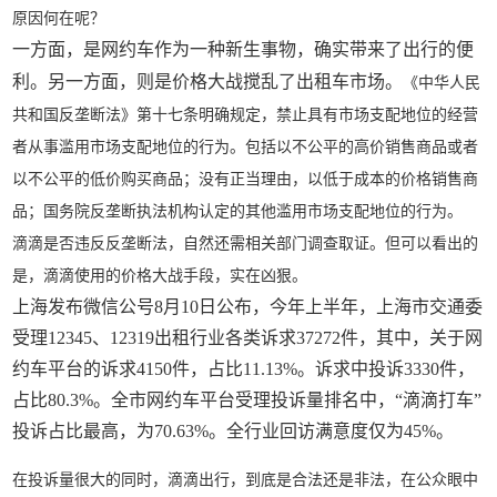
原因何在呢？
一方面，是网约车作为一种新生事物，确实带来了出行的便
利。另一方面，则是价格大战搅乱了出租车市场。
《中华人民
共和国反垄断法》第十七条明确规定，禁止具有市场支配地位的经营
者从事滥用市场支配地位的行为。包括以不公平的高价销售商品或者
以不公平的低价购买商品；没有正当理由，以低于成本的价格销售商
品；国务院反垄断执法机构认定的其他滥用市场支配地位的行为。
滴滴是否违反反垄断法，自然还需相关部门调查取证。但可以看出的
是，滴滴使用的价格大战手段，实在凶狠。
上海发布微信公号8月10日公布，今年上半年，上海市交通委
受理12345、12319出租行业各类诉求37272件，其中，关于网
约车平台的诉求4150件，占比11.13%。诉求中投诉3330件，
占比80.3%。全市网约车平台受理投诉量排名中，“滴滴打车”
投诉占比最高，为70.63%。全行业回访满意度仅为45%。
在投诉量很大的同时，滴滴出行，到底是合法还是非法，在公众眼中