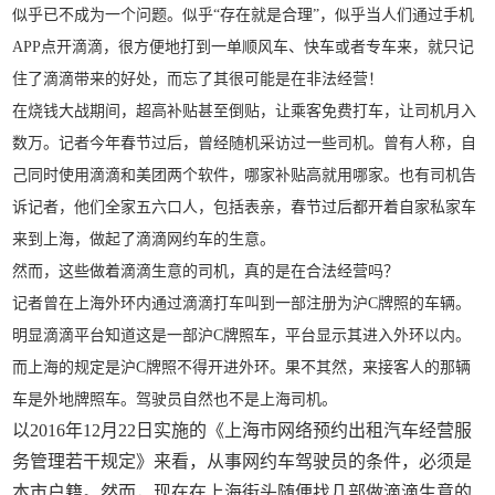
似乎已不成为一个问题。似乎“存在就是合理”，似乎当人们通过手机
APP点开滴滴，很方便地打到一单顺风车、快车或者专车来，就只记
住了滴滴带来的好处，而忘了其很可能是在非法经营！
在烧钱大战期间，超高补贴甚至倒贴，让乘客免费打车，让司机月入
数万。记者今年春节过后，曾经随机采访过一些司机。曾有人称，自
己同时使用滴滴和美团两个软件，哪家补贴高就用哪家。也有司机告
诉记者，他们全家五六口人，包括表亲，春节过后都开着自家私家车
来到上海，做起了滴滴网约车的生意。
然而，这些做着滴滴生意的司机，真的是在合法经营吗？
记者曾在上海外环内通过滴滴打车叫到一部注册为沪C牌照的车辆。
明显滴滴平台知道这是一部沪C牌照车，平台显示其进入外环以内。
而上海的规定是沪C牌照不得开进外环。果不其然，来接客人的那辆
车是外地牌照车。驾驶员自然也不是上海司机。
以2016年12月22日实施的《上海市网络预约出租汽车经营服
务管理若干规定》来看，从事网约车驾驶员的条件，必须是
本市户籍。然而，现在在上海街头随便找几部做滴滴生意的