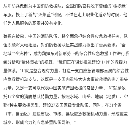
从消防兵改制为中国消防救援队，全国消防官兵脱下曾经的“橄榄绿”
军服，换上了新的“火焰蓝”制服。不过在走上职业化道路的时候，他
们为人民服务的职责并没有变化。
魏捍东披露，中国的消防队伍，将全面承担综合性应急救援任务，队
伍职能将大幅拓展，对消防救援队伍实战能力提出了更高要求。“全
地域”“全灾种”，成为魏捍东对新形势下的综合性应急救援工作进行系
统分析和“量体裁衣”的视野。“我们正在谋划推进建设‘1+N’的救援力
量体系，‘1’就是整合现有力量，打造一支由应急管理部直属的综合性
应急救援机动支队，这既是一支国内重特大灾害事故救援的尖刀拳头
力量，又是一支可以代表中国实施跨国救援的常备力量；‘N’就是依
托17个省的消防总队特勤力量，按照水域、山岳、地震（地质）、空
勤4种主要救援类型，建设27支国家级专业队伍，同时，在31个省
（市、自治区）建设省级、市级、县级应急救援机动力量，形成覆盖
城乡、形成合力的应急处置队伍网络。”