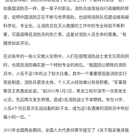
如美国消防员一样，是一辈子的职业。消防兵由现役向行政编制的转
变，说明中国消防正在不断与世界接轨，也说明消防队伍建设越来越
科学化、专业化，让消防员在灭火救援的工作中的专业经验不断积
累，可直接降低消防员的伤亡率，这是对消防人员生命的尊重。”有
媒体如此评论。
在近些年的一些火灾救火实例中，人们在感慨消防战士舍生忘死的同
时，也感到消防确实是一个特别专业的岗位。“我国因公牺牲的消防
兵中，入伍不足5年的占了较大比重，其中一个重要原因是消防实行
现役制度，消防兵更迭太快，个人灭火经验难以有效积累。”军事观
察员王若愚如此说，“如2015年1月2日，黑龙江哈尔滨市一仓库发生
火灾，先后两次发生坍塌，造成5名消防战士不幸牺牲。年仅18岁、
入伍4个月后首次实战出勤的赵子龙，成为这5名遇难的消防员中年纪
最小的一位。”
2015年全国两会期间，全国人大代表何寄华提交了《关于稳妥推进我