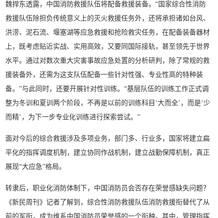
魏捍东透露，中国消防救援队伍将配备救援装备。“国家综合性消防
救援队伍除担负传统意义上的灭火救援任务外，还将承担诸如台风、
洪涝、泥石流、堰塞湖等应急救援和抢险救灾任务，在配备装备器材
上，既考虑贴近实战、实用高效，又要同国际接轨，甚至领先于世界
水平。通过对数次重大灾害事故应急处置的分析研判，除了常规的救
援装备外，还需为这支队伍配备一些针对性强、专业性高的特种装
备。”与此同时，还要开展针对性训练。“基层队伍的训练工作正式调
整为冬训和夏训两个阶段，不再是以前的训练科目‘大而全’，而是‘少
而精’，为下一步专业化训练进行探索尝试。”
面对今后的综合救援涉及多项业务，部门多、行业多，国家将建立扁
平化的指挥调度机制，建立协同作战机制，建立战勤保障机制，真正
展现“大应急”格局。
转隶后，职业化消防体制下，中国消防员会否存在荣誉感缺失问题？
《新民周刊》记者了解到，综合性消防救援队伍消防救援衔替代了从
前的军衔，成为维系中国消防员荣誉感的一个衔种。其中，管理指挥