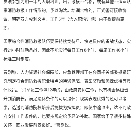
员须参加为期一年的入职培训。培训考核不合格，或有其他不适宜从
事消防救援工作情形的，予以淘汰。培训合格的，正式签订接收协
议，明确双方权利义务。工作5年（含入职培训期）内不得提前离
职。
国家综合性消防救援队伍要保持枕戈待旦、快速反应的备战状态，实
行24小时驻勤备战，因此不能实行每日工作8小时、每周工作40小时
标准工时制度。
曹刚称，人力资源社会保障部、应急管理部正在会同相关部委抓紧研
究制定符合消防救援职业特点的待遇保障、表彰奖励和优抚优待等具
体政策。“消防员工作满12年的，由政府安排工作，也有机会逐级晋
升到消防长，满足退休条件的可以退休；现实表现优秀的还可以考
学，选送到消防院校培养后提拔为指挥员；即使中途退出，达不到政
府安排工作条件的，也要按规定给予经济补助。国家给予了很多特殊
关怀，职业发展前景良好。”曹刚说。