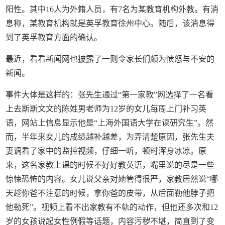
阳性。其中16人为外籍人员，有7名为某教育机构外教。有消
息称，某教育机构就是英孚教育徐州中心。随后，该消息得
到了英孚教育方面的确认。
最近，看看新闻网也披露了一则令家长们颇为愤怒与不安的
新闻。
事件大体是这样的：张先生通过“第一家教”网选择了一名看
上去斯斯文文的陈姓男老师为12岁的女儿每周上门补习英
语，网站上信息显示他是“上海外国语大学在读研究生”。然
而，半年来女儿的成绩越补越差，为弄清楚原因，张先生夫
妻调看了家中的监控视频，仔细一听，顿时浑身冰凉。原
来，这名家教上课的时候不好好教英语，嘴里说的尽是一些
惊悚恐怖的内容。女儿说父亲对她管得很严，家教居然说“哪
天趁你爸不注意的时候，拿你爸的皮带，从后面勒他脖子把
他勒死”。视频上看不出家教有不轨的动作，但他还多次和12
岁的女孩说起女性例假等话题，内容污秽不堪，简直到了变