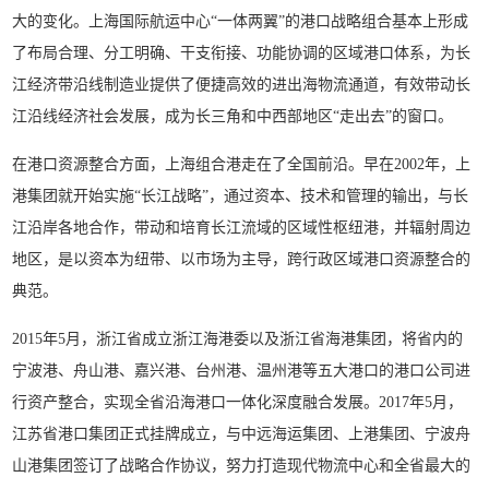
大的变化。上海国际航运中心“一体两翼”的港口战略组合基本上形成
了布局合理、分工明确、干支衔接、功能协调的区域港口体系，为长
江经济带沿线制造业提供了便捷高效的进出海物流通道，有效带动长
江沿线经济社会发展，成为长三角和中西部地区“走出去”的窗口。
在港口资源整合方面，上海组合港走在了全国前沿。早在2002年，上
港集团就开始实施“长江战略”，通过资本、技术和管理的输出，与长
江沿岸各地合作，带动和培育长江流域的区域性枢纽港，并辐射周边
地区，是以资本为纽带、以市场为主导，跨行政区域港口资源整合的
典范。
2015年5月，浙江省成立浙江海港委以及浙江省海港集团，将省内的
宁波港、舟山港、嘉兴港、台州港、温州港等五大港口的港口公司进
行资产整合，实现全省沿海港口一体化深度融合发展。2017年5月，
江苏省港口集团正式挂牌成立，与中远海运集团、上港集团、宁波舟
山港集团签订了战略合作协议，努力打造现代物流中心和全省最大的