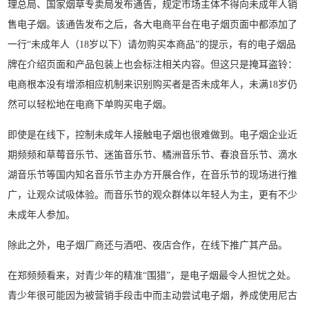
理总局、国家烟草专卖局发布通告，规定市场主体不得向未成年人销
售电子烟。该通告发布之后，各大电商平台在电子烟页面中都添加了
一行“未成年人（18岁以下）请勿购买本商品”的提示，有的电子烟品
牌在介绍页面和产品包装上也会标注相关内容。但这只是掩耳盗铃：
电商根本没有增添相应机制来识别购买者是否未成年人，未满18岁仍
然可以轻松地在电商下单购买电子烟。
即使是在线下，控制未成年人接触电子烟也很难做到。电子烟企业近
期频频和草莓音乐节、迷笛音乐节、橘洲音乐节、春浪音乐节、滴水
湖音乐节等国内知名音乐节主办方开展合作，在音乐节的现场进行推
广，让观众试吸体验。而音乐节的观众群体以年轻人为主，更有不少
未成年人参加。
除此之外，电子烟厂商还与酒吧、夜店合作，在线下推广其产品。
在郑频频看来，对青少年的精准“围猎”，是电子烟最令人担忧之处。
青少年很可能因为被营销手段击中而主动尝试电子烟，养成使用尼古