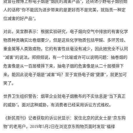
就曾在微博上称电子烟是“烟民的减害产品”，还转述小野电子烟创始
人的话称“你不能因为进步带来的是更好而不是完美，就指责一种定
位减害的好产品”。
对此，吴宜群表示：根据实验研究，电子烟向空气中排放的有害化学
物质种类确实比卷烟要少，但是这些化学物质包括甲醛、多环芳烃、
重金属等人类致癌物，它的有害性丝毫没有减少，因此她完全不认同
“减害”的说法。郑频频说，有一个比喻或许可以说明问题：抽卷烟的
危害像是从一百层楼摔下来，抽电子烟的危害像是从二十层楼摔下
来。能因此说电子烟是“减害”吗？至于宣扬电子烟“健康”，就更加可
笑了。
世界卫生组织警告：烟草企业就电子烟散布的不实信息是“当下真正
的威胁”。面对这种威胁，有消费者已经采用诉讼方式维权。
《新民周刊》记者获取的诉讼状显示：家住北京的武女士是“京东购
物”的老用户，2019年5月2日在浏览京东购物页面时发现“福禄