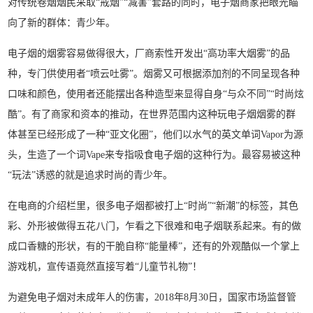
对传统卷烟烟民采取“戒烟”“减害”套路的同时，电子烟商家把眼光瞄
向了新的群体：青少年。
电子烟的烟雾容易做得很大，厂商索性开发出“高功率大烟雾”的品
种，专门供使用者“喷云吐雾”。烟雾又可根据添加剂的不同呈现各种
口味和颜色，使用者还能摆出各种造型来显得自身“与众不同”“时尚炫
酷”。有了商家和资本的推动，在世界范围内这种玩电子烟烟雾的群
体甚至已经形成了一种“亚文化圈”，他们以水气的英文单词Vapor为源
头，生造了一个词Vape来专指吸食电子烟的这种行为。最容易被这种
“玩法”诱惑的就是追求时尚的青少年。
在电商的介绍栏里，很多电子烟都被打上“时尚”“新潮”的标签，其色
彩、外形被做得五花八门，乍看之下很难和电子烟联系起来。有的做
成口香糖的形状，有的干脆自称“能量棒”，还有的外观酷似一个掌上
游戏机，宣传语竟然直接写着“儿童节礼物”！
为避免电子烟对未成年人的伤害，2018年8月30日，国家市场监督管