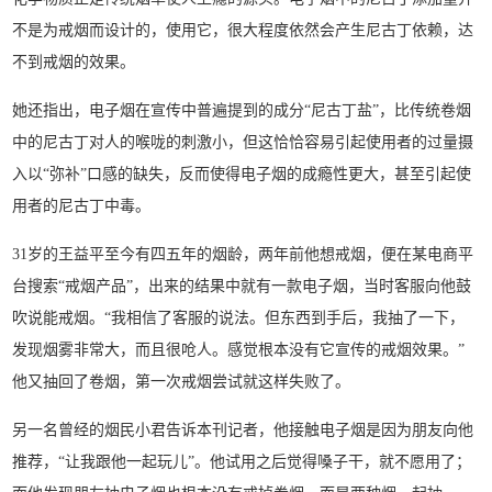
不是为戒烟而设计的，使用它，很大程度依然会产生尼古丁依赖，达
不到戒烟的效果。
她还指出，电子烟在宣传中普遍提到的成分“尼古丁盐”，比传统卷烟
中的尼古丁对人的喉咙的刺激小，但这恰恰容易引起使用者的过量摄
入以“弥补”口感的缺失，反而使得电子烟的成瘾性更大，甚至引起使
用者的尼古丁中毒。
31岁的王益平至今有四五年的烟龄，两年前他想戒烟，便在某电商平
台搜索“戒烟产品”，出来的结果中就有一款电子烟，当时客服向他鼓
吹说能戒烟。“我相信了客服的说法。但东西到手后，我抽了一下，
发现烟雾非常大，而且很呛人。感觉根本没有它宣传的戒烟效果。”
他又抽回了卷烟，第一次戒烟尝试就这样失败了。
另一名曾经的烟民小君告诉本刊记者，他接触电子烟是因为朋友向他
推荐，“让我跟他一起玩儿”。他试用之后觉得嗓子干，就不愿用了；