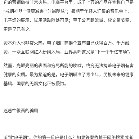
它的营销做得非常火热。电商平台里，成千上万的产品在宣称自己是
“戒烟神器”“健康减害”“时尚酷炫”；暑期里年轻人汇集的音乐会上，
电子烟的展示、试用活动随处可见；至于公号蹭流量、软文带节奏，
更是早已有之。
资本介入也非常火热。电子烟厂商挨个宣布自己获得百万、千万融
资，一众互联网红人纷纷入局，业界高呼这又是“下一个千亿市场”。
然而，光鲜亮丽的表面和穷尽所能的吹嘘，终究无法掩盖电子烟有害
健康的实质。最为紧迫的是，电子烟瞄准了青少年，民族未来的健康
基础、国家的无烟文化正被侵蚀。
迷惑性很高的骗局
听到“电子烟”，你的第一反应是什么？如果答案依赖于网络搜索或者