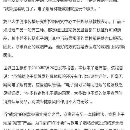
而他发现朋友抽电子烟也根本没有戒掉卷烟，而是两种烟一起抽。
“我算是看明白了，电子烟号称能戒烟就是玩个噱头。”
复旦大学健康传播研究所控烟研究中心主任郑频频教授表示，目前正
规戒烟产品一般有三种，都是经过国家药品监督部门认证许可的药
品，其中并不包括电子烟；其中当前最常用的两种都是处方口服药。
因此，寻求真正的戒烟产品，最好的方式就是去医院的戒烟门诊求助
医生。
世界卫生组织于2019年7月26日发布报告，确认电子烟有害，该报告
说：“虽然就电子烟触发的具体风险还没有作出结论性评估，但毫无
疑问电子烟有害，应当加以管理。”电子烟可以帮助戒烟的说法缺乏
足够证据，“在多数销售电子烟的国家，大多数电子烟的使用者同时
消费烟草制品，对减少健康风险作用不大或无效”。
当“戒烟”的说辞被事实揭穿之后，商家还有另一套障眼法，宣称电子
烟是“减害”产品。为“福禄”和“小野”两款电子烟站台或投资的罗永浩