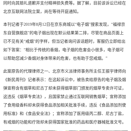
同时向其赔礼道歉并支付精神损失费等。据了解，目前该诉讼已经在
北京互联网法院立案，尚在等待开庭通知。
本刊记者于2019年8月12日在京东商城以“电子烟”搜索发现，“福禄京
东自营旗舰店”的电子烟出现在默认结果第二排，尽管在商品页面上
已不见有关“戒烟”的字样，但当记者询问该话题时，客服仍立即给出
如下答案：“相比于传统的香烟，电子烟的危害会小很多，电子烟可
以帮助您减少香烟对身体带来的危害，也有助于您戒烟。”
此案原告的代理律师之一、北京市义派律师事务所主任王振宇律师向
《新民周刊》记者表示：在这起诉讼中，被告卖给原告的电子烟及烟
弹宣称含有烟草和尼古丁却未获得烟草部门颁发的烟草专卖许可证，
这违反《烟草专卖法》，且国家禁止通过互联网销售烟草；宣称添加
了食用级香料却未获得食品添加相关批准手续，违反《食品添加剂使
用标准》和《食品安全法》；宣称添加了医用级丙二醇、尼古丁盐，
有戒烟的功能和疗效却未获得国家批准的药品和医疗器械批准文号。