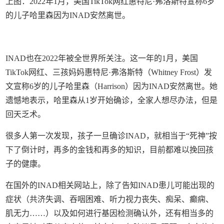
上图：2022年1月，美国TikTok网红惠特尼·弗洛斯特宣称6岁
的儿子哈里森因为INAD安然离世。
INAD也在2022年被全世界所关注。这一年的1月，美国
TikTok网红、三孩妈妈惠特尼·弗洛斯特（Whitney Frost）发
文宣称6岁的儿子哈里森（Harrison）因为INAD安然离世。她
遗憾地表示，哈里森从1岁开始确诊，全家人想尽办法，但是
回天乏术。
很多人第一次发现，孩子一旦确诊INAD，就相当于“死神”按
下了倒计时，再多的金钱和再多的知识，目前都难以挽回孩
子的健康。
在国外的INAD相关网站上，除了告知INAD患儿可能出现的
症状（共济失调、吞咽困难、听力视力丧失、痴呆、癫痫、
肌无力……）以及如何进行基因检测确认外，还有相当多的