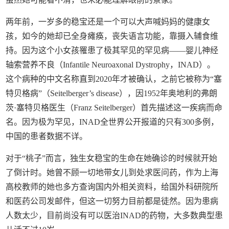
两年前，一岁多的稳宝还是一个可以大声喊妈妈的健康女
孩，如今的她却已全身瘫痪，丧失语言功能，靠摄入辅食维
持。因为这个小女孩罹患了极其罕见的罕见病——婴儿神经
轴索营养不良（Infantile Neuroaxonal Dystrophy，INAD）。
这个病种的中文名称直到2020年才被确认，之前它被称为“塞
特贝格病”（Seitelberger’s disease），因1952年奥地利的弗朗
茨·塞特贝格医生（Franz Seitelberger）首先描述这一疾病而命
名。因为极为罕见，INAD全世界公开报道的只有300多例，
中国的患者数据不详。
对于“桃子”而言，独生女稳宝的生命在她确诊的时候就开始
了倒计时。她曾不顾一切地带女儿到处求医问药，作为上海
高校教师的她也多方查询国内外相关资料，给国外科研院所
和医药公司发邮件，但这一切努力目前都是徒然。因为患病
人数太少，目前尚没有可以医治INAD的药物，大多数典型患