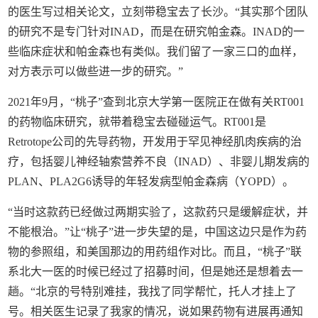
的医生写过相关论文，立刻带稳宝去了长沙。“其实那个团队
的研究不是专门针对INAD，而是在研究帕金森。INAD的一
些临床症状和帕金森也有类似。我们留了一家三口的血样，
对方表示可以做些进一步的研究。”
2021年9月，“桃子”查到北京大学第一医院正在做有关RT001
的药物临床研究，就带着稳宝去碰碰运气。RT001是
Retrotope公司的先导药物，开发用于罕见神经肌肉疾病的治
疗，包括婴儿神经轴索营养不良（INAD）、非婴儿期发病的
PLAN、PLA2G6诱导的年轻发病型帕金森病（YOPD）。
“当时这款药已经做过两期实验了，这款药只是缓解症状，并
不能根治。”让“桃子”进一步失望的是，中国这边只是作为药
物的参照组，和美国那边的用药组作对比。而且，“桃子”联
系北大一医的时候已经过了招募时间，但是她还是想着去一
趟。“北京的号特别难挂，我找了同学帮忙，托人才挂上了
号。相关医生记录了我家的情况，说如果药物有进展再通知