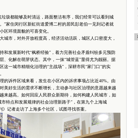
筑垃圾都能够及时清运，路面整洁有序，我们经常可以看到城
。”家住闵行区新虹街道爱博二村的居民彭老伯一见到记者就
小区环境面貌的可喜变化。
大城市，对外开放程度高，经济活动活跃，城区人口密度大，
和发展新时代“枫桥经验”，着力完善社会矛盾纠纷多元预防
层、化解在萌芽状态。其中，一抹“城管蓝”显得尤为靓丽。据
这一城市精细化治理的“主战场”，深耕市民“家门口”的实
。
理的诉件区域来看，发生在小区内的诉求事项占比近40%。由
对美好生活的需求不断增长，主动参与社区治理的意愿越来越
越来越高。如何回应人民群众新期待，如何构建人民城市，如
城市特点和发展规律的社会治理新路子”，在第九个上海城
民周刊》记者走访了上海多个社区，试图寻找答案。