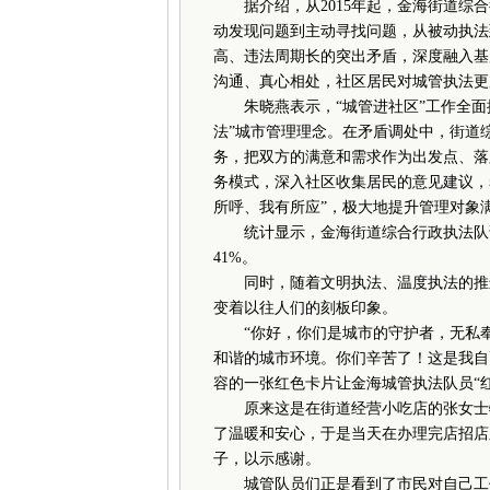
据介绍，从2015年起，金海街道综合
动发现问题到主动寻找问题，从被动执法
高、违法周期长的突出矛盾，深度融入基
沟通、真心相处，社区居民对城管执法更
朱晓燕表示，“城管进社区”工作全面推
法”城市管理理念。在矛盾调处中，街道综
务，把双方的满意和需求作为出发点、落
务模式，深入社区收集居民的意见建议，着
所呼、我有所应”，极大地提升管理对象
统计显示，金海街道综合行政执法队诉件受
41%。
同时，随着文明执法、温度执法的推进
变着以往人们的刻板印象。
“你好，你们是城市的守护者，无私奉
和谐的城市环境。你们辛苦了！这是我自
容的一张红色卡片让金海城管执法队员“红
原来这是在街道经营小吃店的张女士特
了温暖和安心，于是当天在办理完店招店
子，以示感谢。
城管队员们正是看到了市民对自己工作