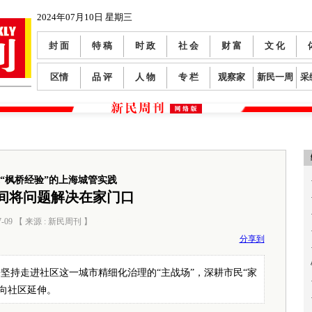
2024年07月10日 星期三
封 面
特 稿
时 政
社 会
财 富
文 化
区情
品 评
人 物
专 栏
观察家
新民一周
采
“枫桥经验”的上海城管实践
间将问题解决在家门口
7-09 【 来源 : 新民周刊 】
阅读数：
534
分享到
坚持走进社区这一城市精细化治理的“主战场”，深耕市民“家
向社区延伸。