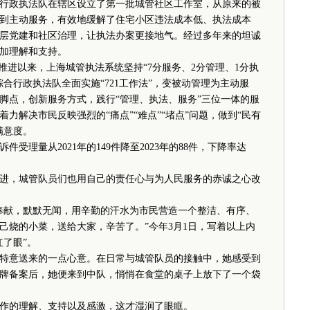
行政执法队在辖区设立了第一批城管社区工作室，从原来的被
到主动服务，有效地缓解了住宅小区违法成本低、执法成本
层党建和社区治理，让执法办案更接地气。经过多年来的坦诚
加理解和支持。
进以来，上海城管执法系统坚持“7分服务、2分管理、1分执
合行政执法队全面实施“721工作法”，变被动管理为主动服
脚点，创新服务方式，践行“管理、执法、服务”三位一体的服
力解决市民反映强烈的“痛点”“难点”“堵点”问题，做到“民有
满意度。
理量从2021年的149件降至2023年的88件，下降率达
，城管队员们也用自己的责任心与为人民服务的赤诚之心改
献，默默无闻，用辛勤的汗水为市民营造一个整洁、有序、
己烧的小菜，送给大家，辛苦了。”今年3月1日，写着以上内
了眼”。
意送来的一点心意。在日常与城管队员的接触中，她感受到
牌备案后，她便来到中队，悄悄在食堂的桌子上放下了一个袋
的理解、支持以及感激，这才湿润了眼眶。