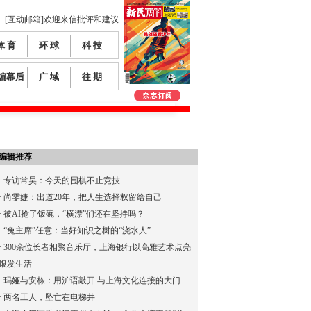
[互动邮箱]欢迎来信批评和建议
体 育
环 球
科 技
编幕后
广 域
往 期
编辑推荐
·
专访常昊：今天的围棋不止竞技
·
尚雯婕：出道20年，把人生选择权留给自己
·
被AI抢了饭碗，“横漂”们还在坚持吗？
·
“兔主席”任意：当好知识之树的“浇水人”
·
300余位长者相聚音乐厅，上海银行以高雅艺术点亮
银发生活
·
玛娅与安栋：用沪语敲开 与上海文化连接的大门
·
两名工人，坠亡在电梯井