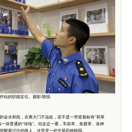
作站的职能定位。摄影/陈悦
金水和苑，在离大门不远处，若不是一旁竖着标有“和草
内一块普通的“绿地”。但走近一看，车前草、鱼腥草、洛神
提醒着过往的路人，这里是一处中草药种植园。