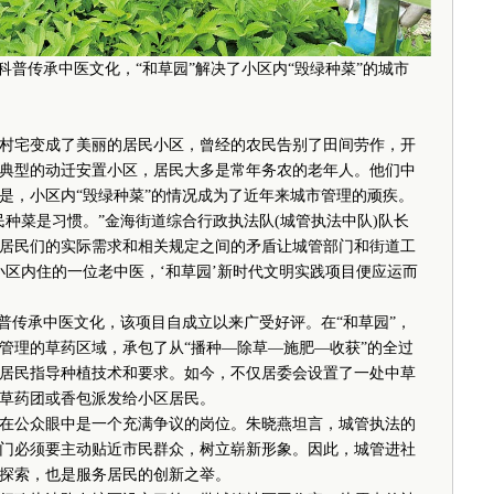
科普传承中医文化，“和草园”解决了小区内“毁绿种菜”的城市
宅变成了美丽的居民小区，曾经的农民告别了田间劳作，开
典型的动迁安置小区，居民大多是常年务农的老年人。他们中
是，小区内“毁绿种菜”的情况成为了近年来城市管理的顽疾。
菜是习惯。”金海街道综合行政执法队(城管执法中队)队长
居民们的实际需求和相关规定之间的矛盾让城管部门和街道工
小区内住的一位老中医，‘和草园’新时代文明实践项目便应运而
传承中医文化，该项目自成立以来广受好评。在“和草园”，
管理的草药区域，承包了从“播种—除草—施肥—收获”的全过
居民指导种植技术和要求。如今，不仅居委会设置了一处中草
草药团或香包派发给小区居民。
公众眼中是一个充满争议的岗位。朱晓燕坦言，城管执法的
门必须要主动贴近市民群众，树立崭新形象。因此，城管进社
探索，也是服务居民的创新之举。