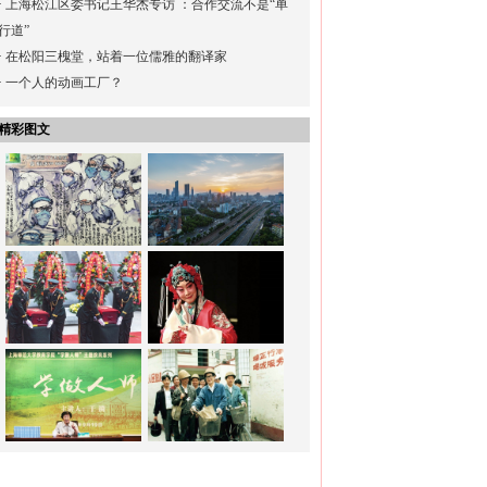
·
上海松江区委书记王华杰专访 ：合作交流不是“单
行道”
·
在松阳三槐堂，站着一位儒雅的翻译家
·
一个人的动画工厂？
精彩图文