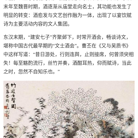
末年至魏晋时期，酒逐渐从庙堂走向名士，其功能也发生了
明显的转变：酒愈发与文艺创作融为一体，出现了以宴饮赋
诗为主要活动内容的文人集团。
东汉末期，“建安七子”齐聚邺下，时常开酒会，畅谈诗文，
堪称中国古代最早期的“文士酒会”。曹丕在《又与吴质书》
中这样写道：“昔日游处，行则连舆，止则接席，何曾须臾相
失！每至觞酌流行，丝竹并奏，酒酣耳热，仰而赋诗，当此
之时，忽然不自知乐也。”