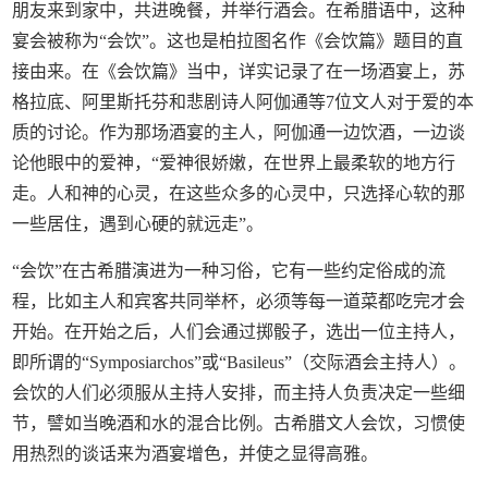
朋友来到家中，共进晚餐，并举行酒会。在希腊语中，这种
宴会被称为“会饮”。这也是柏拉图名作《会饮篇》题目的直
接由来。在《会饮篇》当中，详实记录了在一场酒宴上，苏
格拉底、阿里斯托芬和悲剧诗人阿伽通等7位文人对于爱的本
质的讨论。作为那场酒宴的主人，阿伽通一边饮酒，一边谈
论他眼中的爱神，“爱神很娇嫩，在世界上最柔软的地方行
走。人和神的心灵，在这些众多的心灵中，只选择心软的那
一些居住，遇到心硬的就远走”。
“会饮”在古希腊演进为一种习俗，它有一些约定俗成的流
程，比如主人和宾客共同举杯，必须等每一道菜都吃完才会
开始。在开始之后，人们会通过掷骰子，选出一位主持人，
即所谓的“Symposiarchos”或“Basileus”（交际酒会主持人）。
会饮的人们必须服从主持人安排，而主持人负责决定一些细
节，譬如当晚酒和水的混合比例。古希腊文人会饮，习惯使
用热烈的谈话来为酒宴增色，并使之显得高雅。