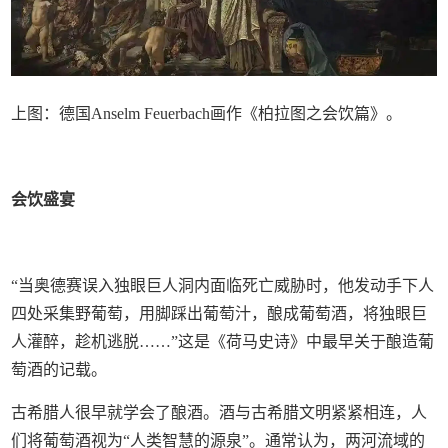
上图：德国Anselm Feuerbach画作《柏拉图之会饮篇》。
会饮盛宴
“当奥德赛误入独眼巨人洞内面临死亡威胁时，他发动手下人
四处采集野葡萄，用脚踩出葡萄汁，酿成葡萄酒，将独眼巨
人灌醉，趁机逃脱……”这是《荷马史诗》中最早关于酿造葡
萄酒的记载。
古希腊人很早就学会了酿酒。酒与古希腊文明紧紧相连，人
们将葡萄酒视为“人类智慧的源泉”。通常认为，两河流域的