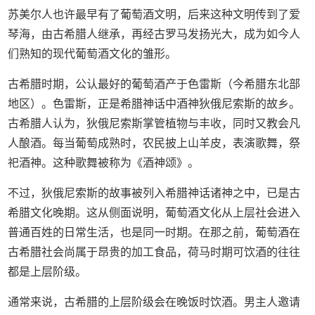
苏美尔人也许最早有了葡萄酒文明，后来这种文明传到了爱
琴海，由古希腊人继承，再经古罗马发扬光大，成为如今人
们熟知的现代葡萄酒文化的雏形。
古希腊时期，公认最好的葡萄酒产于色雷斯（今希腊东北部
地区）。色雷斯，正是希腊神话中酒神狄俄尼索斯的故乡。
古希腊人认为，狄俄尼索斯掌管植物与丰收，同时又教会凡
人酿酒。每当葡萄成熟时，农民披上山羊皮，表演歌舞，祭
祀酒神。这种歌舞被称为《酒神颂》。
不过，狄俄尼索斯的故事被列入希腊神话诸神之中，已是古
希腊文化晚期。这从侧面说明，葡萄酒文化从上层社会进入
普通百姓的日常生活，也是同一时期。在那之前，葡萄酒在
古希腊社会尚属于昂贵的加工食品，荷马时期可饮酒的往往
都是上层阶级。
通常来说，古希腊的上层阶级会在晚饭时饮酒。男主人邀请