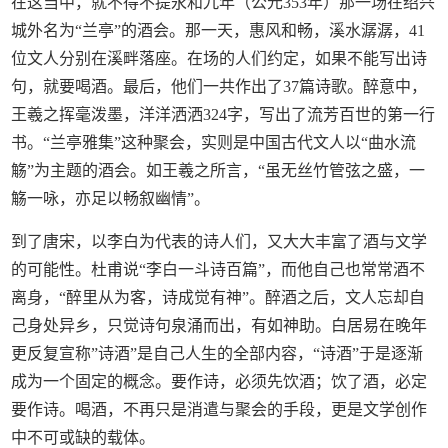
在这当中，就不得不提永和九年（公元353年）那一场在绍兴
城外名为“兰亭”的酒会。那一天，惠风和畅，溪水潺潺，41
位文人分别在溪畔落座。在场的人们约定，如果不能写出诗
句，就要喝酒。最后，他们一共作出了37篇诗歌。醉意中，
王羲之挥毫泼墨，洋洋洒洒324字，写出了流芳百世的第一行
书。“兰亭雅集”这种聚会，实则是中国古代文人以“曲水流
觞”为主题的酒会。如王羲之所言，“虽无丝竹管弦之盛，一
觞一咏，亦足以畅叙幽情”。
到了唐宋，以李白为代表的诗人们，又大大丰富了酒与文学
的可能性。杜甫说“李白一斗诗百篇”，而他自己也常常酒不
离身，“醉里从为客，诗成觉有神”。醉酒之后，文人忘却自
己身处异乡，只觉诗句泉涌而出，有如神助。白居易在晚年
更反复宣称”诗酒”是自己人生的全部内容，“诗酒”于是逐渐
成为一个固定的概念。要作诗，必须先饮酒；饮了酒，必定
要作诗。喝酒，不再只是消遣与聚会的手段，更是文学创作
中不可或缺的载体。