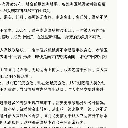
均有野猪分布。结合前期监测结果，各监测区域野猪种群密度
24头增加到2023年的4.43头。
果实、蚯蚓，都可以是食物。南京多山，多丘陵，野猪不愁
生。2023年，曾有南京野猪横渡长江，一时被人称作“游
人投喂，成为“网红”。在这些新闻里，野猪的形象并不可恶，
高铁联络线，一名年轻的机械师不幸遭遇事故身亡。孝陵卫
去那种“无害”形象，即便是南京的野猪新闻，评论中网友们对
管陈月龙看来，无论是走上街头，或者游荡于公园，闯入高
照自己的习惯活着”。
。以前它们怎么活，现在还是怎么活。只不过随着人类的动
不断演进，导致野猪在内的野生动物，与人类的交集越来越
”
来越多的野猪出现在城市中，需要更细致地分析各种情况。
一群小猪，绕着紫金山转悠，从山的一边来到另一边，这不是
意外侵入高铁线的野猪，陈月龙更倾向于认为它是离开了原本
但无论如何，这些都是野猪本该会有的正常行为。