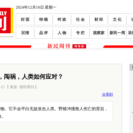
2024年12月16日 星期一
封 面
特 稿
时 政
社 会
财 经
文 化
区情
品 评
人 物
专 栏
观察家
新民一周
采
，闯祸，人类如何应对？
-15 【 来源 : 新民周刊 】
阅读数：
2116
分享到
动物。它不会平白无故攻击人类。野猪冲撞致人伤亡的背后，
险。