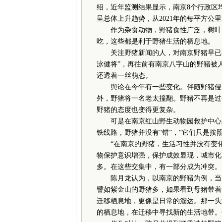
绍，近年监测结果显示，南京8个行政区
呈总体上升趋势，从2021年的每平方公里3.
作为杂食动物，野猪食性广泛，树叶、
吃，这些都是利于野猪生活的栖息地。
关注野猪新闻的人，对南京野猪早已不陌
泳健将”，再往前有南京八字山的野猪被
还透着一丝萌态。
舆论在今年有一些变化。伴随野猪侵入
外，野猪将一名老太撞翻。野猪不再是过
野猪的态度也变得更复杂。
可是在南京红山野生动物园救护中心主
铁线路，野猪并没有“错”，“它们只是按
“在南京的野猪，生活习性并没有变化
物保护意识增强，保护成效显现，城市化
多。在这些交集中，有一部分成为冲突。
陈月龙认为，以南京的野猪为例，当越
譬如紫金山的野猪多，如果看到母猪带着
迁移栖息地，更像是日常的溜达。那一头
的栖息地，在迁移中寻找新的生活地带。