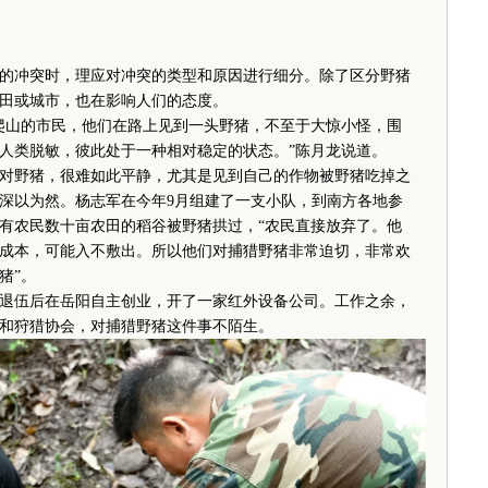
冲突时，理应对冲突的类型和原因进行细分。除了区分野猪
田或城市，也在影响人们的态度。
山的市民，他们在路上见到一头野猪，不至于大惊小怪，围
人类脱敏，彼此处于一种相对稳定的状态。”陈月龙说道。
野猪，很难如此平静，尤其是见到自己的作物被野猪吃掉之
此深以为然。杨志军在今年9月组建了一支小队，到南方各地参
有农民数十亩农田的稻谷被野猪拱过，“农民直接放弃了。他
成本，可能入不敷出。所以他们对捕猎野猪非常迫切，非常欢
猪”。
伍后在岳阳自主创业，开了一家红外设备公司。工作之余，
和狩猎协会，对捕猎野猪这件事不陌生。