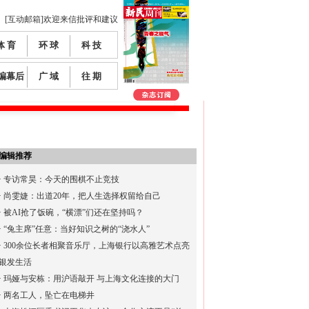
[互动邮箱]欢迎来信批评和建议
体 育
环 球
科 技
编幕后
广 域
往 期
编辑推荐
·
专访常昊：今天的围棋不止竞技
·
尚雯婕：出道20年，把人生选择权留给自己
·
被AI抢了饭碗，“横漂”们还在坚持吗？
·
“兔主席”任意：当好知识之树的“浇水人”
·
300余位长者相聚音乐厅，上海银行以高雅艺术点亮
银发生活
·
玛娅与安栋：用沪语敲开 与上海文化连接的大门
·
两名工人，坠亡在电梯井