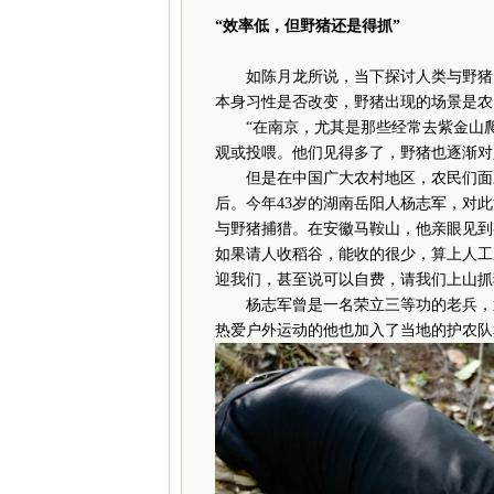
“效率低，但野猪还是得抓”
如陈月龙所说，当下探讨人类与野猪的
本身习性是否改变，野猪出现的场景是农
“在南京，尤其是那些经常去紫金山爬
观或投喂。他们见得多了，野猪也逐渐对
但是在中国广大农村地区，农民们面对
后。今年43岁的湖南岳阳人杨志军，对
与野猪捕猎。在安徽马鞍山，他亲眼见到
如果请人收稻谷，能收的很少，算上人工
迎我们，甚至说可以自费，请我们上山抓
杨志军曾是一名荣立三等功的老兵，退
热爱户外运动的他也加入了当地的护农队