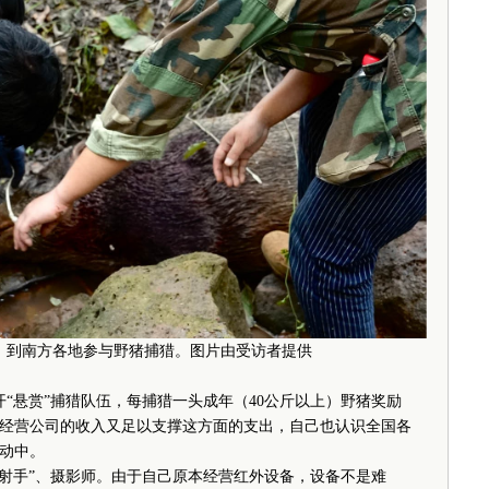
，到南方各地参与野猪捕猎。图片由受访者提供
“悬赏”捕猎队伍，每捕猎一头成年（40公斤以上）野猪奖励
心，经营公司的收入又足以支撑这方面的支出，自己也认识全国各
动中。
射手”、摄影师。由于自己原本经营红外设备，设备不是难