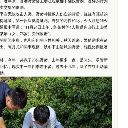
近年来，香港野猪会主动在垃圾桶中翻找食物。这样的行为
类交集的影响。
白无故攻击人类。野猪冲撞致人伤亡的背后，往往有驱赶的
得危险，第一反应就是逃跑。野猪的习性如此，令人联想到今
报中写道：“11月24日上午，陈某树等4人带猎狗自行上山撵
翠（女，76岁）受到攻击”。
新闻变多，也和它们的习性相关：秋天以来，繁殖需求在诸
出。陈月龙和同事观察，秋冬下山进城的野猪，雄性比例显著
今年一共救了23头野猪。去年更多一点，是31头。尽管新
回忆，现实中一年四季差不多。过去十几年，除了在红山动物
助。