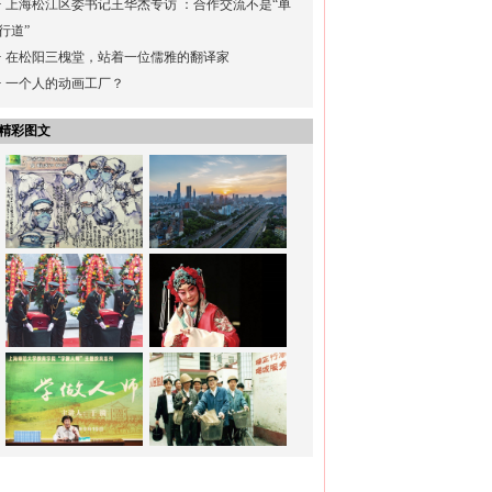
·
上海松江区委书记王华杰专访 ：合作交流不是“单
行道”
·
在松阳三槐堂，站着一位儒雅的翻译家
·
一个人的动画工厂？
精彩图文