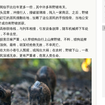
的新闻似乎比往年更多一些，其中许多和野猪有关。
头流窜，冲撞行人，撞破玻璃墙，闯入一家商店。之后，野猪
赶它的居民撞翻在地，扯断了这位居民的手指指骨。当地公安
才成功将野猪抓获。
高铁联络线，与列车相撞，引发设备故障，随车机械师下车处
，不幸去世。
损害庄稼严重，4人带猎狗自行上山撵野猪。不料，猎狗追撵
某顶倒。最终，胡某经抢救无效，不幸死亡。
大街小巷引人围观，或闯出大祸；在农村，野猪下山，一夜
民深感无奈。更有严重者，危害人类生命。