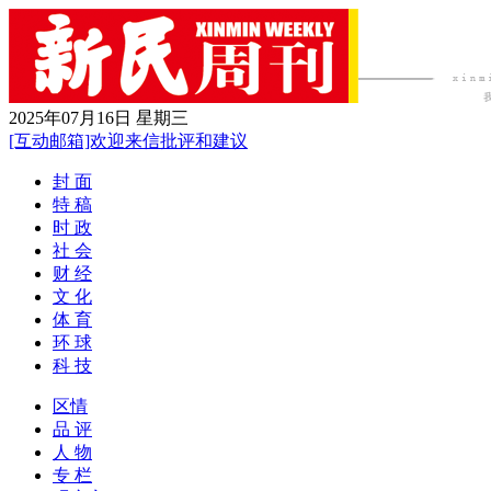
2025年07月16日 星期三
[互动邮箱]欢迎来信批评和建议
封 面
特 稿
时 政
社 会
财 经
文 化
体 育
环 球
科 技
区情
品 评
人 物
专 栏