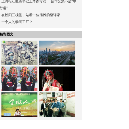
·
上海松江区委书记王华杰专访 ：合作交流不是“单
行道”
·
在松阳三槐堂，站着一位儒雅的翻译家
·
一个人的动画工厂？
精彩图文