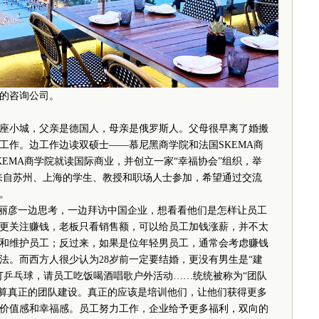
己的咨询公司。
小城，父亲是德国人，母亲是俄罗斯人。父母很早离了婚搬
工作。边工作边读双硕士——慕尼黑商学院和法国SKEMA商
KEMA商学院就读国际商业，并创立一家“幸福协会”组织，举
名来自苏州、上海的学生、教授和职场人士参加，希望通过交流
。
丽彦一边思考，一边拜访中国企业，想看看他们是怎样让员工
更关注赚钱，老板只看销售额，可以给员工加钱涨薪，并不太
和维护员工；反过来，如果是位年轻男员工，通常会考虑赚钱
法。而西方人很少认为28岁前一定要结婚，更没有男生是“建
打乒乓球，请员工吃饭喝酒唱歌户外活动……统统被称为“团队
不算真正的团队建设。真正的应该是培训他们，让他们获得更多
价值感和幸福感。员工努力工作，企业给予更多福利，双向的