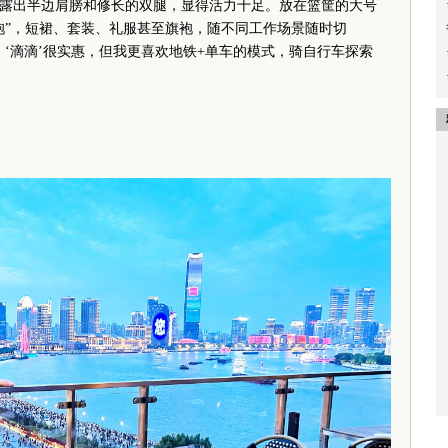
露出半边肩膀和修长的双腿，显得活力十足。放在篮筐的大号
袍”，短裙、套装、礼服甚至旗袍，随不同工作场景随时切
‘滴滴’很实惠，但我更喜欢地铁+单车的模式，骑自行车探索