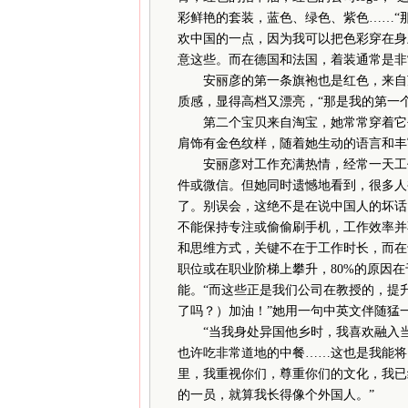
彩鲜艳的套装，蓝色、绿色、紫色……“
欢中国的一点，因为我可以把色彩穿在身
意这些。而在德国和法国，着装通常是非
安丽彦的第一条旗袍也是红色，来自苏
质感，显得高档又漂亮，“那是我的第一个
第二个宝贝来自淘宝，她常常穿着它去
肩饰有金色纹样，随着她生动的语言和丰
安丽彦对工作充满热情，经常一天工作1
件或微信。但她同时遗憾地看到，很多人
了。别误会，这绝不是在说中国人的坏话
不能保持专注或偷偷刷手机，工作效率并
和思维方式，关键不在于工作时长，而在
职位或在职业阶梯上攀升，80%的原因
能。“而这些正是我们公司在教授的，提升软技
了吗？）加油！”她用一句中英文伴随猛
“当我身处异国他乡时，我喜欢融入当
也许吃非常道地的中餐……这也是我能将
里，我重视你们，尊重你们的文化，我已
的一员，就算我长得像个外国人。”