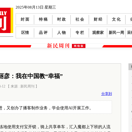
2025年08月13日 星期三
封 面
特 稿
时 政
社 会
财 经
文 化
区情
品 评
人 物
专 栏
观察家
新民一周
采
丽彦：我在中国教“幸福”
8-12 【 来源 : 新民周刊 】
阅读数：
566
分享到
进，又创办了播客制作业务，学会使用AI开展工作。
ob）熟练地使用支付宝开锁，骑上共享单车，汇入魔都上下班的人流