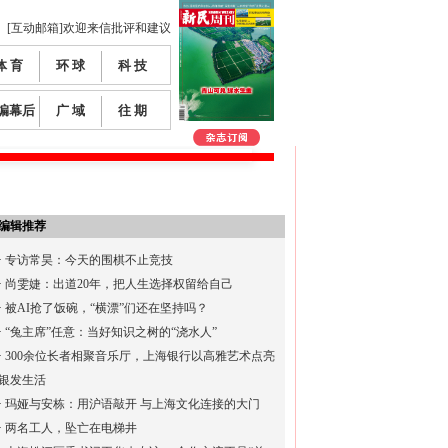
[互动邮箱]欢迎来信批评和建议
体 育
环 球
科 技
编幕后
广 域
往 期
编辑推荐
·
专访常昊：今天的围棋不止竞技
·
尚雯婕：出道20年，把人生选择权留给自己
·
被AI抢了饭碗，“横漂”们还在坚持吗？
·
“兔主席”任意：当好知识之树的“浇水人”
·
300余位长者相聚音乐厅，上海银行以高雅艺术点亮
银发生活
·
玛娅与安栋：用沪语敲开 与上海文化连接的大门
·
两名工人，坠亡在电梯井