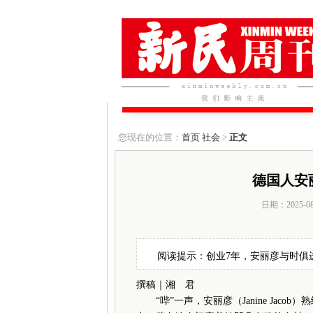
您现在的位置：
首页
社会
>
正文
德国人安
日期：2025-0
阅读提示：创业7年，安丽彦与时俱
撰稿｜湘 君
“哔”一声，安丽彦（Janine Jac