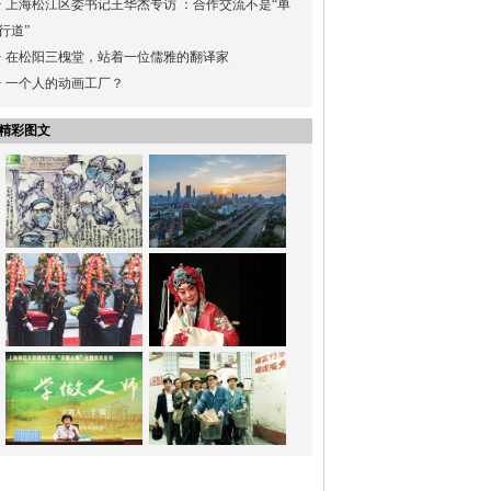
·
上海松江区委书记王华杰专访 ：合作交流不是“单
行道”
·
在松阳三槐堂，站着一位儒雅的翻译家
·
一个人的动画工厂？
精彩图文