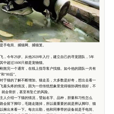
是手电筒、捕猫网、捕猫笼。
今年29岁。从他2020年入行，建立自己的寻宠团队，5年
其中超过1600只都是宠物猫。
熬完一个通宵，在线上指导客户找猫。如今他的团队一共有
和“00后”。
于猫的了解不断增加。猫走丢，大多数是好奇，想出去看一
飞最头疼的情况，因为一些传统想象里觉得猫协调性很好，不
，就会骨折，甚至有坠亡的风险。
人介绍一下猫的情况，譬如名字、品种，胆量和习性怎么
路会留下脚印，毛随走随掉，所以最重要的就是辨认脚印、猫
以揪出来看一下。每次出勤，他和同事带的设备就是手电筒、