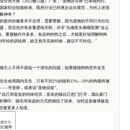
类大典（2022修订版）》里，“宠物训导师”已单独列行。
导师国家职业技能标准。既然行业已经逐步走向规范，为何上述现
般神奇？
提供的服务并不合理，需要警惕，因为宠物的不同行为往往
题，背后也许有多重逻辑关联，并非“头痛医头脚痛医脚”这么
当。要接触许许多多、各品种的狗之后，才能更好地理解狗狗
别年轻的训练师，缺乏相关实操经验，建议不可轻信。”
主人不得不面临一个潜在的问题：如果猫猫狗狗意外走丢
命周期内丢失，只有不到2%的猫和15%—20%的狗最终被
——寻宠师，或者说“宠物侦探”。
了自己和室友的特殊经历：室友的猫自己把门打开，溜出家门
分析脚印、猫毛等痕迹的方式把猫找了回来。当时这条微博被迅
业也被更多人知道。