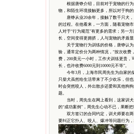
根据唐铮介绍，目前对于宠物的行为规
物，和陌生环境接触更多，所以对于狗的
唐铮从业20余年，接触了数千只犬，
的过程。在他看来，一方面，随着宠物市
人对于“行为规范”有更多的需求；另一
长，空间变得更拥挤，人与宠物的矛盾显
关于宠物行为训练的价格，唐铮认为目
验，通常定价分为两种情况，“按次收费，
费，200美元一小时，工作犬训练更贵，
长，也许收费6000元到10000元不等”。
今年3月，上海市民周先生为自家的柴犬
只柴犬虽然给生活带来了不少欢乐，但也
时会突然咬人，外出散步还爱和其他狗狗
题。
当时，周先生在网上看到，这家训犬机
的“成功案例”，周先生心动不已，果断把
双方签订的合同约定，训犬师要在两个月
要纠正它扑人、咬人、爆冲等问题行为，培