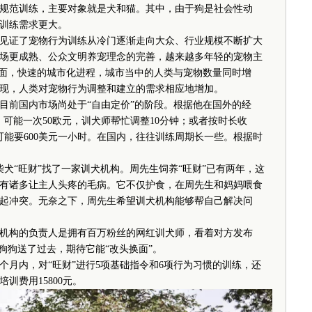
范训练，主要对象就是犬和猫。其中，由于狗是社会性动
训练需求更大。
见证了宠物行为训练从冷门逐渐走向大众、行业规模不断扩大
场更成熟、公众文明养宠理念的完善，越来越多年轻的宠物主
方面，快速的城市化进程，城市当中的人类与宠物数量同时增
现，人类对宠物行为调整和建立的需求相应地增加。
前国内市场尚处于“自由定价”的阶段。根据他在国外的经
可能一次50欧元，训犬师帮忙调整10分钟；或者按时长收
可能要600美元一小时。在国内，往往训练周期长一些。根据时
“旺财”找了一家训犬机构。周先生饲养“旺财”已有两年，这
有诸多让主人头疼的毛病。它不仅护食，在周先生和妈妈喂食
起冲突。无奈之下，周先生希望训犬机构能够帮自己解决问
构的负责人是拥有百万粉丝的网红训犬师，看着对方发布
狗狗送了过去，期待它能“改头换面”。
内，对“旺财”进行5项基础指令和6项行为习惯的训练，还
训费用15800元。