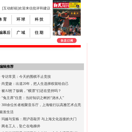
[互动邮箱]欢迎来信批评和建议
体 育
环 球
科 技
编幕后
广 域
往 期
编辑推荐
·
专访常昊：今天的围棋不止竞技
·
尚雯婕：出道20年，把人生选择权留给自己
·
被AI抢了饭碗，“横漂”们还在坚持吗？
·
“兔主席”任意：当好知识之树的“浇水人”
·
300余位长者相聚音乐厅，上海银行以高雅艺术点亮
银发生活
·
玛娅与安栋：用沪语敲开 与上海文化连接的大门
·
两名工人，坠亡在电梯井