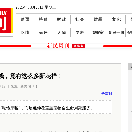
2025年08月20日 星期三
封 面
特 稿
时 政
社 会
财 经
文 化
区情
品 评
人 物
专 栏
观察家
新民一周
采
钱，竟有这么多新花样！
8-19 【 来源 : 新民周刊 】
阅读数：
478
分享到
“吃饱穿暖”，而是延伸覆盖至宠物全生命周期服务。