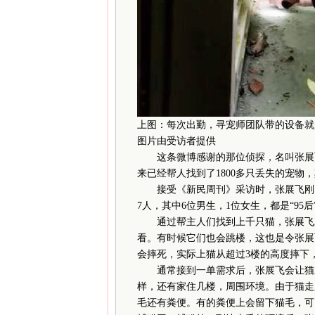
上图：每次出勤，寻宠师团队带的设备就
图片由受访者提供
这条微博感谢的那位侦探，名叫张展飞，
来已经帮人找到了1800多只丢失的宠物，
接受《新民周刊》采访时，张展飞刚刚
7人，其中6位男生，1位女生，都是“95后”
通过帮主人们找到上千只猫，张展飞对
看。有时候它们也会跳楼，这也是令张展
会摔死，实际上猫从超过3楼的高度摔下
通常接到一单需求后，张展飞会让猫主
样，还有家住几楼，周围环境。由于猫走
毛还有粪便。有的粪便上会留下猫毛，可