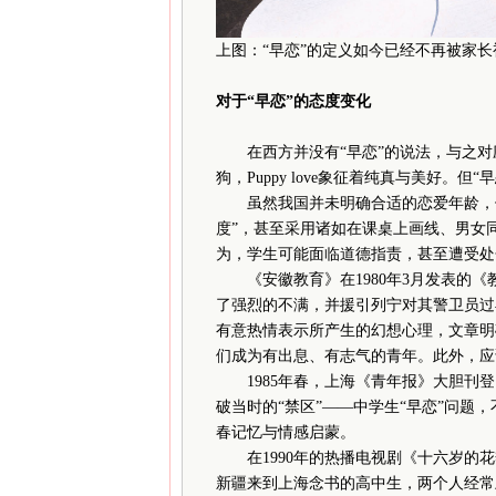
上图：“早恋”的定义如今已经不再被家
对于“早恋”的态度变化
在西方并没有“早恋”的说法，与之对应的“青春
狗，Puppy love象征着纯真与美好。但
虽然我国并未明确合适的恋爱年龄，但
度”，甚至采用诸如在课桌上画线、男女
为，学生可能面临道德指责，甚至遭受处
《安徽教育》在1980年3月发表的《
了强烈的不满，并援引列宁对其警卫员过
有意热情表示所产生的幻想心理，文章明
们成为有出息、有志气的青年。此外，应
1985年春，上海《青年报》大胆刊登
破当时的“禁区”——中学生“早恋”问题
春记忆与情感启蒙。
在1990年的热播电视剧《十六岁的花
新疆来到上海念书的高中生，两个人经常