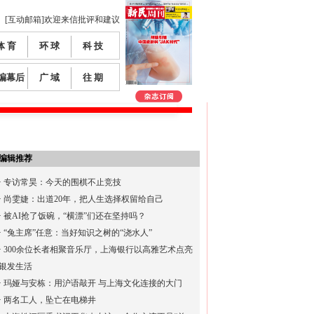
[互动邮箱]欢迎来信批评和建议
体 育
环 球
科 技
编幕后
广 域
往 期
编辑推荐
·
专访常昊：今天的围棋不止竞技
·
尚雯婕：出道20年，把人生选择权留给自己
·
被AI抢了饭碗，“横漂”们还在坚持吗？
·
“兔主席”任意：当好知识之树的“浇水人”
·
300余位长者相聚音乐厅，上海银行以高雅艺术点亮
银发生活
·
玛娅与安栋：用沪语敲开 与上海文化连接的大门
·
两名工人，坠亡在电梯井