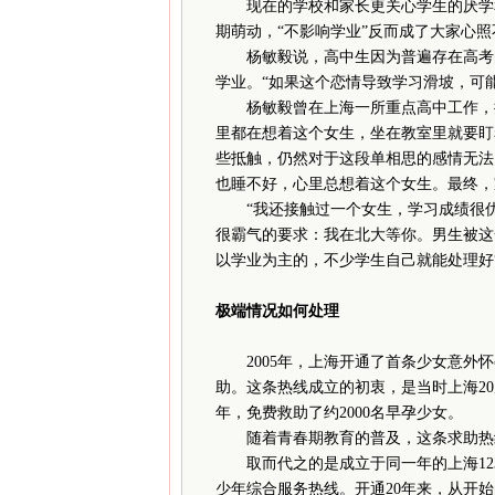
现在的学校和家长更关心学生的厌学和
期萌动，“不影响学业”反而成了大家心
杨敏毅说，高中生因为普遍存在高考的
学业。“如果这个恋情导致学习滑坡，可
杨敏毅曾在上海一所重点高中工作，接
里都在想着这个女生，坐在教室里就要盯
些抵触，仍然对于这段单相思的感情无法
也睡不好，心里总想着这个女生。最终，
“我还接触过一个女生，学习成绩很优
很霸气的要求：我在北大等你。男生被这
以学业为主的，不少学生自己就能处理好
极端情况如何处理
2005年，上海开通了首条少女意外怀
助。这条热线成立的初衷，是当时上海2
年，免费救助了约2000名早孕少女。
随着青春期教育的普及，这条求助热
取而代之的是成立于同一年的上海1235
少年综合服务热线。开通20年来，从开始