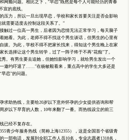
网瘾问题。相比之下，“早恋”既然是每个人可能经历的青春
照不宣的底线。
压力，所以一旦出现早恋，学校和家长首要关注是否会影响
能就需要适度去控制这段关系了。”
触过一位高一男生，后者因为恋情无法正常学习，每天脑子
着她看。为此，老师不得不找这个男生谈话，但男生的心里有
自拔。为此，学校不得不把家长找来，得知这个男生晚上在家
家长选择让这个男生转学，过了一阵子终于不再“花痴”了。
秀。有男生要去追她，但她怕影响学习，就给男生发出一个
一邀约吓退了……”在杨敏毅看来，重点高中的学生大多还是
“早恋”的问题。
孕求助热线，主要给20岁以下意外怀孕的少女提供咨询和帮
0周岁以下早育的人数，10年来翻了一番。而热线设立的前三
线已经不复存在。
5青少年服务热线（简称上海12355），这是全国首个省级青
的一部电话，发展到全职工作人员10名，专业志愿者1318名，