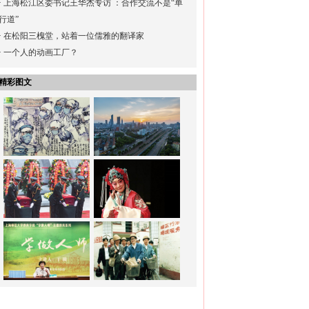
·
上海松江区委书记王华杰专访 ：合作交流不是“单
行道”
·
在松阳三槐堂，站着一位儒雅的翻译家
·
一个人的动画工厂？
精彩图文