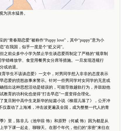
长视为洪水猛兽。
期恋爱”被称作“Puppy love”，其中“puppy”意为小
“早恋”在我国，似乎一度是个“贬义词”。
之前众多中小学为禁止学生谈恋爱而制定了严格的“规章制
同学错峰放学、食堂用餐男女分席等措施。一旦发现违规行
分或劝退。
教育学生不该谈恋爱》一文中，对男同学想入非非的态度表示
早恋爱的愤怒故事来警示。针对一些男同学对女同学的无意或
确指出这种思想活动是错误的，可能导致越轨行为，并鼓励他
试教育的功利化也使得“打击早恋”一度变得合理化。
了复旦附中高中生龙新华的短篇小说《柳眉儿落了》，公开冲
，不仅轰动了上海滩，冲击波更遍及全国，成为整整一代人的青
季》里，陈非儿（池华琼 饰）和原野（何威 饰）因为都是从
上学下课一起走、聊聊天。在那个年代，他们的“亲密”来往在