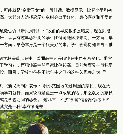
可能就是“金童玉女”的一段佳话。数据显示，比起小学和初
高。大部分人选择恋爱对象时会出于好奇、真心喜欢和享受追
毅告诉《新民周刊》：“以前的早恋很多是暗恋，现在则很
研，承认有过早恋经历的学生比例可能比原来高。一方面，早
一方面，早恋本身是一个很美好的事。学生会觉得如果自己被
研学校是重点高中、普通高中还是职业高中而有所变化。通常
于学习），而职业高中的早恋比例较高。目前教育界一般把早
阶段。而且，学校也往往不把学生之间的这种关系称之为“早
《新民周刊》表示：“我小范围地问过周围的家长，现在大
响学习就行。如果说能够促进一点成绩的话，那么双方的家长
式是学霸之间的恋爱。”这几年，不少“学霸”情侣纷纷考上名
其实是一种“幸存者偏差”。