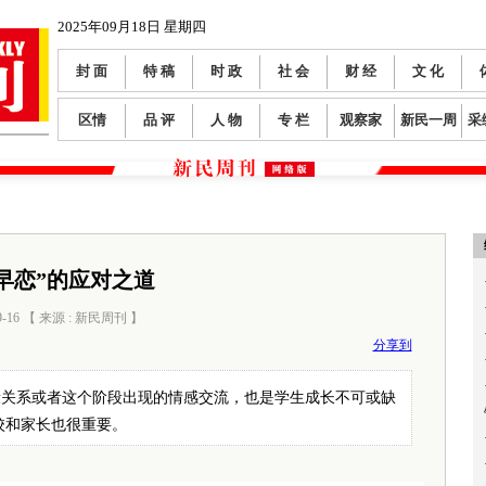
2025年09月18日 星期四
封 面
特 稿
时 政
社 会
财 经
文 化
区情
品 评
人 物
专 栏
观察家
新民一周
采
“早恋”的应对之道
9-16 【 来源 : 新民周刊 】
阅读数：
772
分享到
段关系或者这个阶段出现的情感交流，也是学生成长不可或缺
校和家长也很重要。