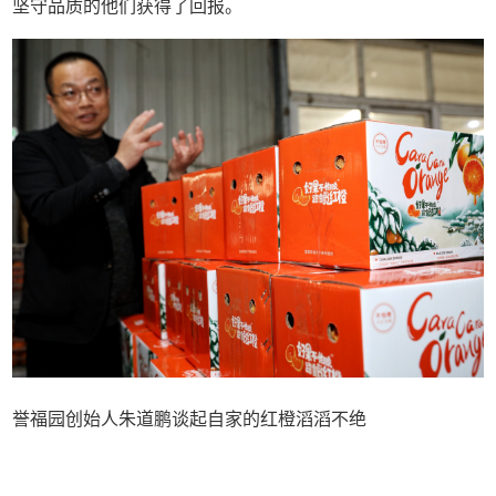
坚守品质的他们获得了回报。
誉福园创始人朱道鹏谈起自家的红橙滔滔不绝