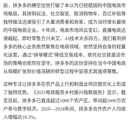
前，拼多多的横空出世打破了本以为已经稳固的中国电商市
场格局，其拼购玩法、社交裂变、取消购物车、百亿补贴等
独特做法迅速吸引了大量消费者和商家，成为当时增长最快
的中国电商企业。十年间，电商市场风云变幻，直播电商迅
速崛起、即时零售方兴未艾、AI技术大杀四方。我们看到拼
多多的核心业务依然聚焦在电商领域，依然坚持自身的轻量
化运营，通过“拼单模式”降低交易成本、依托社交链激活市
场的策略也依然在坚守。拼多多的这份坚持在当今中国电商
从规模扩张到价值深耕的转型过程中显得尤其值得尊敬。
这种专注让拼多多在农产品上行和制造业供应链优化上形成
了独特优势。《2025电商服务乡村振兴指数报告》显示，截
至目前，拼多多已直连超过1000个农产区，带动超1600万农
户参与数字经济。2020—2024年间，拼多多合作农户人均收
入增幅达18.2%。