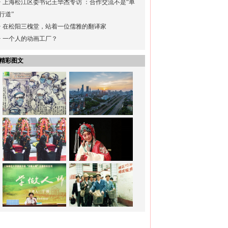
·
上海松江区委书记王华杰专访 ：合作交流不是“单
行道”
·
在松阳三槐堂，站着一位儒雅的翻译家
·
一个人的动画工厂？
精彩图文