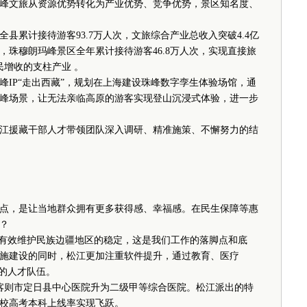
峰文旅从资源优势转化为产业优势、竞争优势，景区知名度、
县累计接待游客93.7万人次，文旅综合产业总收入突破4.4亿
珠穆朗玛峰景区全年累计接待游客46.8万人次，实现直接旅
民增收的支柱产业 。
P“走出西藏”，规划在上海建设珠峰数字孪生体验场馆，通
峰场景，让无法亲临高原的游客实现登山沉浸式体验，进一步
援藏干部人才带领团队深入调研、精准施策、不懈努力的结
点，是让当地群众拥有更多获得感、幸福感。在民生保障等惠
？
有效维护民族边疆地区的稳定，这是我们工作的落脚点和底
施建设的同时，松江更加注重软件提升，通过教育、医疗
走的人才队伍。
喀则市定日县中心医院升为二级甲等综合医院。松江派出的特
学校高考本科上线率实现飞跃。