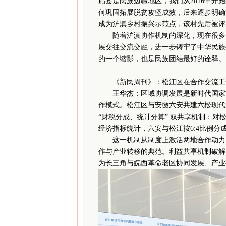
腊县是民族边疆地区，我们从2016年开
何巩固拓展脱贫攻坚成效，后来逐步明确
成为沪滇乡村振兴示范点，该村先后被评
随着沪滇协作机制的深化，现在很多云
展交往交流交融，进一步铸牢了中华民族
的一个缩影，也是民族团结最好的诠释。
《新民周刊》：松江区在合作交流工
王华杰：区域协调发展是新时代国家重
作模式。松江区与安徽六安共建六松现代产
“财税分成、统计分算” 双共享机制：对
经济指标统计，六安与松江按6:4比例分
这一机制从制度上激活两地合作动力，实现
作与产业转移的典范。利益共享机制破解
为长三角与皖西革命老区协同发展、产业有