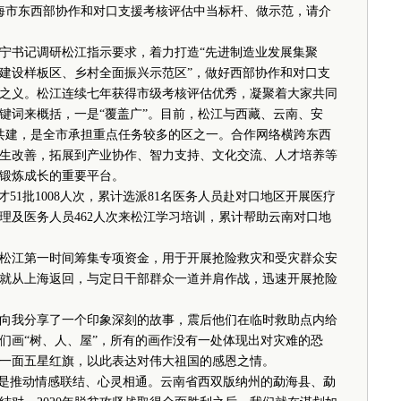
市东西部协作和对口支援考核评估中当标杆、做示范，请介
书记调研松江指示要求，着力打造“先进制造业发展集聚
建设样板区、乡村全面振兴示范区”，做好西部协作和对口支
之义。松江连续七年获得市级考核评估优秀，凝聚着大家共同
键词来概括，一是“覆盖广”。目前，松江与西藏、云南、安
共建，是全市承担重点任务较多的区之一。合作网络横跨东西
生改善，拓展到产业协作、智力支持、文化交流、人才培养等
锻炼成长的重要平台。
1批1008人次，累计选派81名医务人员赴对口地区开展医疗
理及医务人员462人次来松江学习培训，累计帮助云南对口地
。
松江第一时间筹集专项资金，用于开展抢险救灾和受灾群众安
就从上海返回，与定日干部群众一道并肩作战，迅速开展抢险
我分享了一个印象深刻的故事，震后他们在临时救助点内给
们画“树、人、屋”，所有的画作没有一处体现出对灾难的恐
一面五星红旗，以此表达对伟大祖国的感恩之情。
是推动情感联结、心灵相通。云南省西双版纳州的勐海县、勐