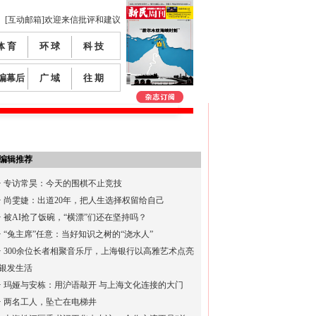
[互动邮箱]欢迎来信批评和建议
体 育
环 球
科 技
编幕后
广 域
往 期
编辑推荐
·
专访常昊：今天的围棋不止竞技
·
尚雯婕：出道20年，把人生选择权留给自己
·
被AI抢了饭碗，“横漂”们还在坚持吗？
·
“兔主席”任意：当好知识之树的“浇水人”
·
300余位长者相聚音乐厅，上海银行以高雅艺术点亮
银发生活
·
玛娅与安栋：用沪语敲开 与上海文化连接的大门
·
两名工人，坠亡在电梯井