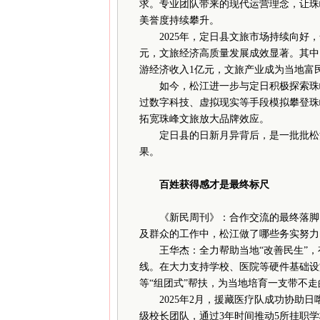
求。专业团队带来的现代运营理念，让珠
美誉度持续攀升。
2025年，定日县文旅市场持续向好，全
元，文旅经济高质量发展成效显著。其中，
游经济收入1亿元，文旅产业成为当地富
如今，松江进一步与定日积极探索珠峰I
过数字科技、虚拟现实等手段模拟攀登珠
拓宽珠峰文旅放大品牌效应。
定日县的日新月异背后，是一批批松江
果。
百姓获得感才是最终标尺
《新民周刊》：合作交流的最终落脚
及群众的工作中，松江做了哪些务实努力
王华杰：全力帮助当地“改善民生”，
线。在大力支持学校、医院等硬件基础设
等“组团式”帮扶，为当地培育一支带不
2025年2月，援藏医疗队成功协助日
级校长团队，通过3年时间推动5所挂职