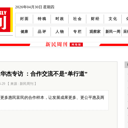
2026年04月30日 星期四
封 面
特 稿
时 政
社 会
财 经
文 化
健康
品 评
人 物
专 栏
观察家
新民一周
采
华杰专访 ：合作交流不是“单行道”
4-29 【 来源 : 新民周刊 】
阅读数：
228
造更多惠民富民的合作样本，让发展成果更多、更公平惠及两