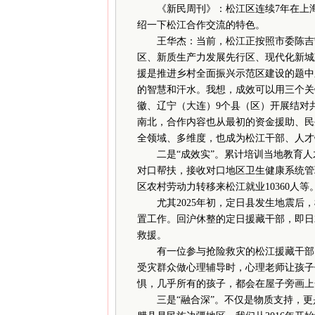
《新民周刊》：松江区连续7年在上海
绍一下松江合作交流的特色。
王华杰：当前，松江正按照市委陈吉宁
区、新质生产力发展先行区、现代化新城
援是推进乡村全面振兴示范区建设的题中
的智慧和汗水。我想，成效可以用三个关
徽、辽宁（大连）9个县（区）开展结对
南北，合作内容也从最初的资金援助、民
全领域、多维度，也成为松江干部、人才
二是“成效实”。累计培训当地教育人才5
对口帮扶，接收对口地区卫生健康系统管
区农村劳动力转移来松江就业10360人等
尤其2025年初，定日县发生地震后，
置工作。回沪休整的定日援藏干部，即日
救援。
有一位参与抢险救灾的松江援藏干部向
受灾群众做心理辅导时，心理老师让孩子
惧，几乎所有的孩子，都会在屋子旁画上
三是“融合深”。不仅是物质支持，更