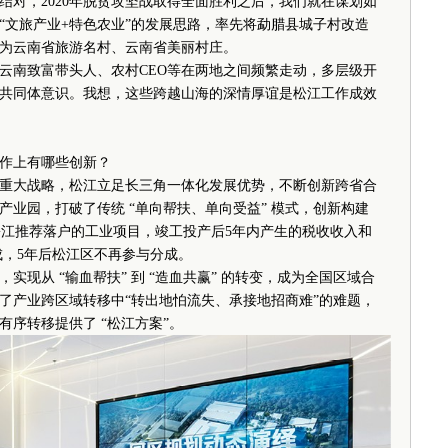
始结对，2020年脱贫攻坚战取得全面胜利之后，我们就在谋划如
“文旅产业+特色农业”的发展思路，率先将勐腊县城子村改造
为云南省旅游名村、云南省美丽村庄。
南致富带头人、农村CEO等在两地之间频繁走动，多层级开
共同体意识。我想，这些跨越山海的深情厚谊是松江工作成效
作上有哪些创新？
大战略，松江立足长三角一体化发展优势，不断创新跨省合
业园，打破了传统 “单向帮扶、单向受益” 模式，创新构建
松江推荐落户的工业项目，竣工投产后5年内产生的税收收入和
成，5年后松江区不再参与分成。
从 “输血帮扶” 到 “造血共赢” 的转变，成为全国区域合
了产业跨区域转移中“转出地怕流失、承接地招商难”的难题，
序转移提供了 “松江方案”。