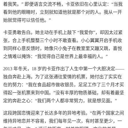
着我笑。” 即便语言交流不畅，卡亚依旧在心里认定：“当我
看到他的眼睛时，立刻就知道他就是那个对的人。我从一开
始就觉得可以信任他。”
卡亚勇敢告白。她主动在手机上敲下 “我爱你”，却因太过紧
张，合上手机整整三个小时不敢查看。小心翼翼开启手机收
到同样心意反馈时，她像只小兔子在教室里又蹦又跳，喜悦
之情难以掩饰：“我觉得自己是世界上最幸福的人。”
2013 年冬天，18 岁的卡亚作出了人生中第一个大胆决定——
独自奔赴上海。为了这张通往爱情的机票，她付出了实实在
在的努力：“我在食品超市做收银员，足足工作了三个月才买
得起一张机票来到中国。”没有丰厚的物质基础，却有着最坚
定的奔赴之心：“我们两个人都非常努力，就是想见面。”
这段跨国恋情迎来了长达多年的异地考验。“在两个国家之间
维持异地恋并不容易，我们每年见一次，有时甚至更少，一