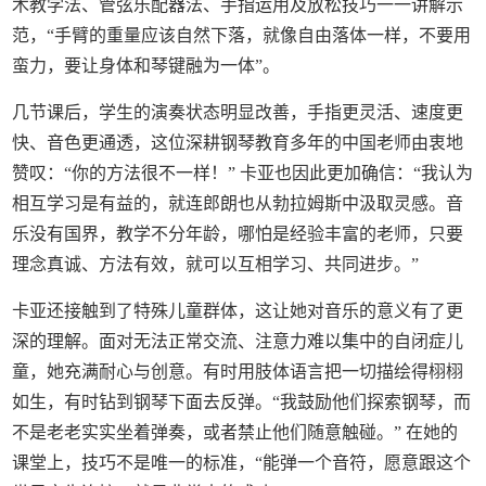
木教学法、管弦乐配器法、手指运用及放松技巧一一讲解示
范，“手臂的重量应该自然下落，就像自由落体一样，不要用
蛮力，要让身体和琴键融为一体”。
几节课后，学生的演奏状态明显改善，手指更灵活、速度更
快、音色更通透，这位深耕钢琴教育多年的中国老师由衷地
赞叹：“你的方法很不一样！” 卡亚也因此更加确信：“我认为
相互学习是有益的，就连郎朗也从勃拉姆斯中汲取灵感。音
乐没有国界，教学不分年龄，哪怕是经验丰富的老师，只要
理念真诚、方法有效，就可以互相学习、共同进步。”
卡亚还接触到了特殊儿童群体，这让她对音乐的意义有了更
深的理解。面对无法正常交流、注意力难以集中的自闭症儿
童，她充满耐心与创意。有时用肢体语言把一切描绘得栩栩
如生，有时钻到钢琴下面去反弹。“我鼓励他们探索钢琴，而
不是老老实实坐着弹奏，或者禁止他们随意触碰。” 在她的
课堂上，技巧不是唯一的标准，“能弹一个音符，愿意跟这个