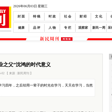
2026年06月03日 星期三
封 面
特 稿
时 政
社 会
财 经
文 化
健康
品 评
人 物
专 栏
观察家
新民一周
采
业之父”沈鸿的时代意义
6-02 【 来源 : 新民周刊 】
阅读数：
230
学习四年，之后却用一辈子的时光在学习，天天在学习，当然