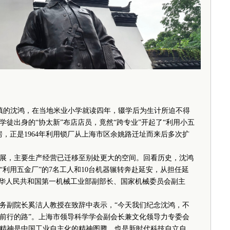
石镇的沈鸿，在当地米业小学就读四年，辍学后为生计所迫不得
学徒出身的“协太新”布店店员，竟然“跨专业”开起了“利用小五
，正是1964年利用锁厂从上海市区余姚路迁址而来后多次扩
，主要生产经营已迁移至别处更大的空间。回看历史，沈鸿
利用五金厂”的7名工人和10台机器辗转奔赴延安，从担任延
中华人民共和国第一机械工业部副部长、国家机械委员会副主
副院长奚洁人教授在致辞中表示，“今天我们纪念沈鸿，不
前行的路”。上海市领导科学学会副会长兼文化领导力专委会
精神是中国工业自主化的精神图腾，也是新时代科技自立自