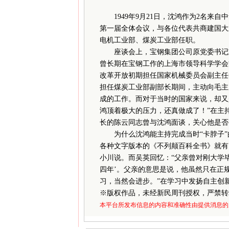
1949年9月21日，沈鸿作为2名来
第一届全体会议，与各位代表共商建国大
电机工业部、煤炭工业部任职。
座谈会上，宝钢集团公司原党委书记刘
曾长期在宝钢工作的上海市领导科学学会
改革开放初期担任国家机械委员会副主任时
担任煤炭工业部副部长期间，主动向毛主席
成的工作。而对于当时的国家来说，却又
鸿顶着极大的压力，还真做成了！”在主持
长的陈云同志曾与沈鸿面谈，关心他是否
为什么沈鸿能主持完成当时“卡脖子”
各种文字版本的《不列颠百科全书》就有
小川说。而吴英回忆：“父亲曾对刚大学
四年’。父亲的意思是说，他虽然只在正
习，当然会进步。”在学习中发扬自主创
※
版权作品，未经新民周刊授权，严禁转
本平台所发布信息的内容和准确性由提供消息的