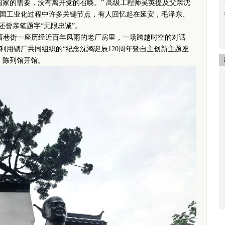
家的需要，没有离开党的召唤。” 高级工程师吴英提及父亲沈
国工业化过程中许多关键节点，有人回忆起在延安，毛泽东、
还曾亲笔题字“无限忠诚”。
西巷街一座历经近百年风雨的老厂房里，一场跨越时空的对话
利用锁厂共同组织的“纪念沈鸿诞辰120周年暨自主创新主题座
，陈列馆开馆。