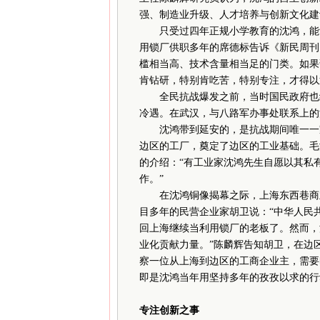
强、制造业升级、人才培养与创新文化建
只受过四年正规小学教育的沈鸿，能够
用锁厂供职多年的席德标告诉《新民周刊
槛相当高、技术含量相当足的门类。如果
肯钻研，特别肯吃苦，特别专注，才得以
全民抗战爆发之前，当时国民政府也组
冷遇。在武汉，与八路军办事处联系上的
沈鸿带到延安的，是抗战期间唯一一家
边区的工厂，奠定了边区的工业基础。毛泽
的介绍：“有工业家沈鸿先生自愿以其私
作。”
在沈鸿铜像揭幕之际，上海东西巷商业
目多年的民营企业家胡卫说：“中华人民
回上海继续当利用锁厂的老板了。然而，
业化贡献力量。”陈麟辉告知胡卫，在边区
察一位从上海到边区的工商企业主，需要
即是沈鸿当年用坚持多年的孜孜以求的行
专注创新之事