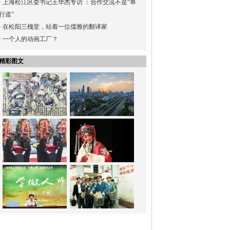
·
上海松江区委书记王华杰专访 ：合作交流不是“单
行道”
·
在松阳三槐堂，站着一位儒雅的翻译家
·
一个人的动画工厂？
精彩图文