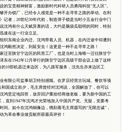
设的宝贵精神财富，激励新时代科研人员勇闯科技“无人区”。
开办锁厂，已经令人感觉是一种不走寻常之路的举动。在利
》记者，20世纪30年代初，制造弹子锁是当时小五金行业中门
说沈鸿有什么天赋异禀的话，大约是脑袋瓜聪明的同时，特别
迅速在这一行业立足。
织东南企业内迁。沈鸿带着人员、机器，在内迁途中却遭到
沈鸿毅然决定，到延安去！这更是一种不走寻常之路！
迁至陕甘宁边区的民营工厂，也是当时上海唯一迁往陕甘宁
东在1942年12月举行的陕甘宁边区高级干部会议上做了这样
有的10部机器迁来边区，为八路军服务，沈先生亦来边区工
有限公司监事胡卫特别感慨。在罗店经营古玩城、餐饮等项
共和国成立前夕，毛主席曾经对沈鸿说，全国解放了，你可以
沈鸿坚定地回答，放弃回沪重拾经商做老板，要为新中国的工
，直到1947年沈鸿才光荣地加入中国共产党。无疑，党要考
时间。如今在沈鸿铜像边，镌刻着毛主席题写的“无限忠诚”，
动为革命事业做贡献所获最高评价！