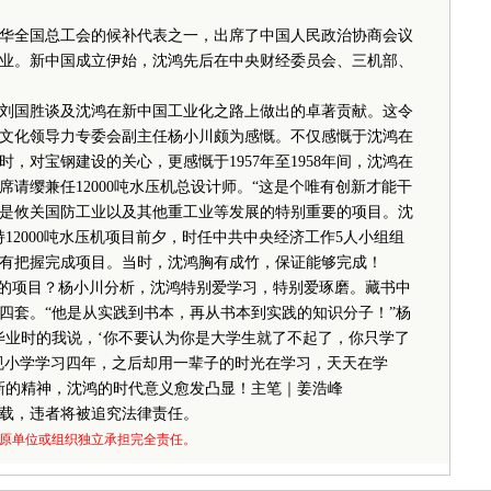
自中华全国总工会的候补代表之一，出席了中国人民政治协商会议
业。新中国成立伊始，沈鸿先后在中央财经委员会、三机部、
国胜谈及沈鸿在新中国工业化之路上做出的卓著贡献。这令
文化领导力专委会副主任杨小川颇为感慨。不仅感慨于沈鸿在
，对宝钢建设的关心，更感慨于1957年至1958年间，沈鸿在
请缨兼任12000吨水压机总设计师。“这是个唯有创新才能干
是攸关国防工业以及其他重工业等发展的特别重要的项目。沈
12000吨水压机项目前夕，时任中共中央经济工作5人小组组
有把握完成项目。当时，沈鸿胸有成竹，保证能够完成！
的项目？杨小川分析，沈鸿特别爱学习，特别爱琢磨。藏书中
四套。“他是从实践到书本，再从书本到实践的知识分子！”杨
毕业时的我说，‘你不要认为你是大学生就了不起了，你只学了
规小学学习四年，之后却用一辈子的时光在学习，天天在学
新的精神，沈鸿的时代意义愈发凸显！主笔｜姜浩峰
载，违者将被追究法律责任。
原单位或组织独立承担完全责任。