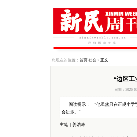
您现在的位置：
首页
社会
>
正文
“边区工
日期：2026-0
阅读提示： “他虽然只在正规小学
会进步。”
主笔｜姜浩峰