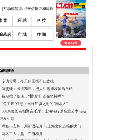
[互动邮箱]欢迎来信批评和建议
体 育
环 球
科 技
编幕后
广 域
往 期
编辑推荐
·
专访常昊：今天的围棋不止竞技
·
尚雯婕：出道20年，把人生选择权留给自己
·
被AI抢了饭碗，“横漂”们还在坚持吗？
·
“兔主席”任意：当好知识之树的“浇水人”
·
300余位长者相聚音乐厅，上海银行以高雅艺术点亮
银发生活
·
玛娅与安栋：用沪语敲开 与上海文化连接的大门
·
两名工人，坠亡在电梯井