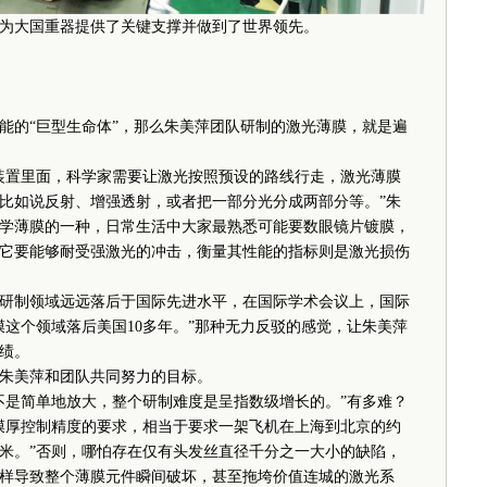
为大国重器提供了关键支撑并做到了世界领先。
的“巨型生命体”，那么朱美萍团队研制的激光薄膜，就是遍
置里面，科学家需要让激光按照预设的路线行走，激光薄膜
比如说反射、增强透射，或者把一部分光分成两部分等。”朱
学薄膜的一种，日常生活中大家最熟悉可能要数眼镜片镀膜，
它要能够耐受强激光的冲击，衡量其性能的指标则是激光损伤
研制领域远远落后于国际先进水平，在国际学术会议上，国际
膜这个领域落后美国10多年。”那种无力反驳的感觉，让朱美萍
绩。
朱美萍和团队共同努力的目标。
是简单地放大，整个研制难度是呈指数级增长的。”有多难？
膜厚控制精度的要求，相当于要求一架飞机在上海到北京的约
毫米。”否则，哪怕存在仅有头发丝直径千分之一大小的缺陷，
样导致整个薄膜元件瞬间破坏，甚至拖垮价值连城的激光系