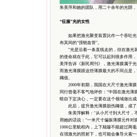
朱美萍和她的团队，用二十余年的光阴，
“征服”光的女性
如果把激光聚变装置比作一个吞吐光能
布其间的“强韧血管”。
“光是沿着一条直线走的，但在激光装
的使命就在于此，它可以起到很多作用，
美萍告诉《新民周刊》，激光薄膜属于光
而激光薄膜跟这些薄膜最大的不同点是，
阈值。
2000年初期，我国在大尺寸激光薄膜
同行曾毫不客气地评价：“中国在激光薄
暗自下定决心，一定要在这个领域做出成
此后，提升激光薄膜损伤阈值，成了
朱美萍解释：“从小尺寸到大尺寸，不
用她的话说：“一米尺寸偏振薄膜元件对
1000公里航程内，上下颠簸不能超过两
在强激光的照射下，也可能会像导火索一