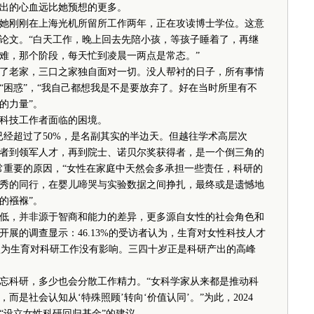
出的心血远比她预想的更多。
她刚刚在上海光机所留所工作两年，正在攻读博士学位。这意
论文。“白天工作，晚上回去先陪小孩，等孩子睡着了，再继
难，那个阶段，每天忙到凌晨一两点是常态。”
老家，三口之家独自面对一切。没人帮衬的日子，所有事情
“困惑”，“我自己都想我是不是要放弃了。好在当时所里有不
的力量”。
科技工作者面临的困境。
经超过了50%，是名副其实的半边天。但越往学术高层次
者到领军人才，再到院士、诺贝尔奖获得者，是一个倒三角的
常重要的原因，“女性在家庭中天然会多承担一些责任，科研的
秀的同行，在婴儿啼哭与实验数据之间挣扎，最终或是遗憾地
的襁褓”。
，并非源于智商和能力的差异，更多源自女性的社会角色和
展的调查显示：46.13%的受访者认为，生育对女性科技人才
者认为生育对科研工作没有影响。三四十岁正是科研产出的高峰
科研，多少也会分散工作精力。“女科学家从来都是推动科
是社会认知从‘特殊照顾’转向‘价值认同’。”为此，2024
“设立女性科研回归基金”的建议。