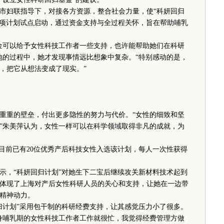
妇联指导下，对接各方资源，整合社会力量，使“科妍回归
，这项计划试点启动，通过资金支持与全过程关怀，旨在帮助哺乳
可以给予女性科技工作者一些支持，也许能帮助她们在科研
地的过程中，她才发现事情远比想象中复杂。“特别感动的是，
，把它从想法变成了现实。”
重的壁垒，付出更多隐性的努力与代价。“女性的细致和坚
”朱美萍认为，女性一样可以在科学领域取得非凡的成就，为
前已有20位优秀产后科技女性入选该计划，每人一次性获得
，“科妍回归计划”对她生下二宝后继续攻关新材料技术起到
体现了上海对产后女性科研人员的关心和支持，让她在一边带
精神动力。
计划”采用包干制的科研经费支持，让其感觉压力小了很多。
身哺乳期的女性科技工作者工作就很忙，我觉得经费管理方做