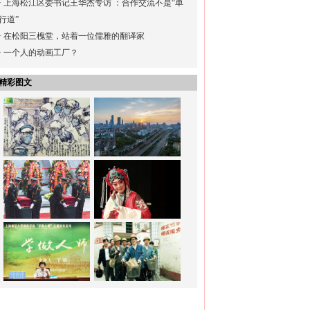
·
上海松江区委书记王华杰专访 ：合作交流不是“单
行道”
·
在松阳三槐堂，站着一位儒雅的翻译家
·
一个人的动画工厂？
精彩图文