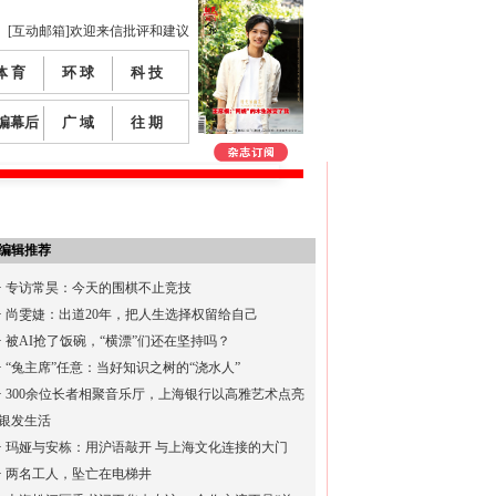
[互动邮箱]欢迎来信批评和建议
体 育
环 球
科 技
编幕后
广 域
往 期
编辑推荐
·
专访常昊：今天的围棋不止竞技
·
尚雯婕：出道20年，把人生选择权留给自己
·
被AI抢了饭碗，“横漂”们还在坚持吗？
·
“兔主席”任意：当好知识之树的“浇水人”
·
300余位长者相聚音乐厅，上海银行以高雅艺术点亮
银发生活
·
玛娅与安栋：用沪语敲开 与上海文化连接的大门
·
两名工人，坠亡在电梯井