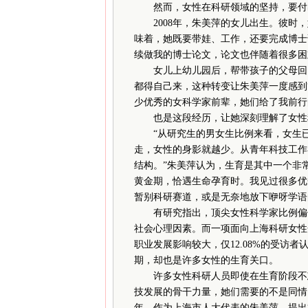
然而，女性在科研领域的坚持，要付
2008年，朱美萍的女儿出生。彼时，
味着，她既要带娃、工作，还要完成博士
续做我的博士论文，论文也伴随着很多困
女儿上幼儿园后，帮带孩子的父母回了
都得自己来，这种转变让朱美萍一度感到
少优秀的女科学家前辈，她们给了我前行
也是这段经历，让她深刻理解了女性
“从研究生的男女生比例来看，女生已
走，女性的身影就越少。从青年科技工作
结构。”朱美萍认为，生育是其中一个非
黄金期，恰遇生命孕育时。我见过很多优
暂别科研赛道，或是无奈地放下咿呀学语
有研究指出，顶尖女性科学家比例偏低
社会心理因素。而一项面向上海科研女性开
职业发展影响较大，仅12.08%的受访
期，却也是许多女性的生育关口。
许多女性科研人员即使在生育阶段不忘
技发展的骨干力量，她们需要的不是同情，而
年，作为上海市人大代表的朱美萍，提出