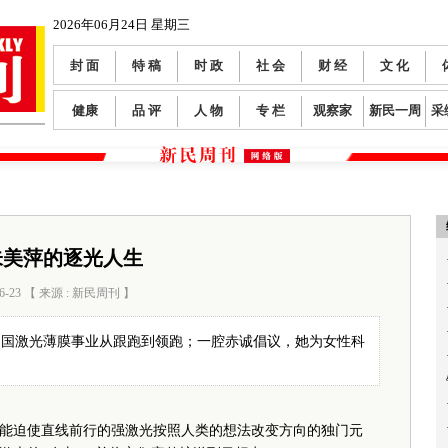
2026年06月24日 星期三
封 面
特 稿
时 政
社 会
财 经
文 化
健康
品 评
人 物
专 栏
观察家
新民一周
采
朱美萍的逐光人生
6-23 【 来源 : 新民周刊 】
阅读数：
94
中国激光薄膜事业从跟跑到领跑；一腔赤诚倡议，她为女性科
迫使直线前行的强激光按照人类的想法改变方向的独门元