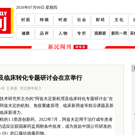
2026年07月09日 星期四
封 面
特 稿
时 政
社 会
财 经
文 化
健康
品 评
人 物
专 栏
观察家
新民一周
采
及临床转化专题研讨会在京举行
7-09 【 来源 : 河北青年报 】
阅读数：
81
物技术研究所主办的“阿兹夫定新机理及临床转化专题研讨会”在
阿兹夫定的机制、免疫重建原理、临床新用途等前沿课题及新
临床新潜力。
的1.1类原创新药。2022年7月，阿兹夫定用于治疗成年患者
9）的适应症获国家药监局附条件批准，成为首款中国公司研发的
-19）的口服抗病毒药物。