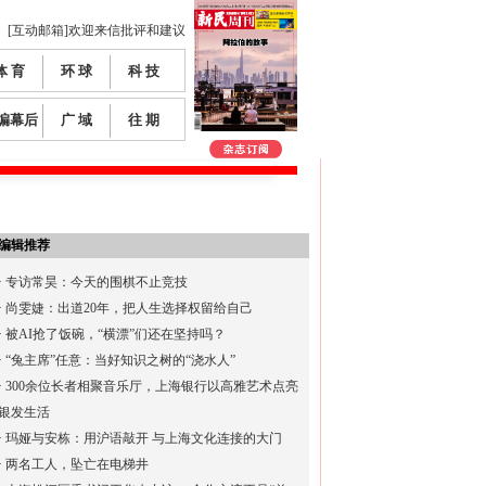
[互动邮箱]欢迎来信批评和建议
体 育
环 球
科 技
编幕后
广 域
往 期
编辑推荐
·
专访常昊：今天的围棋不止竞技
·
尚雯婕：出道20年，把人生选择权留给自己
·
被AI抢了饭碗，“横漂”们还在坚持吗？
·
“兔主席”任意：当好知识之树的“浇水人”
·
300余位长者相聚音乐厅，上海银行以高雅艺术点亮
银发生活
·
玛娅与安栋：用沪语敲开 与上海文化连接的大门
·
两名工人，坠亡在电梯井