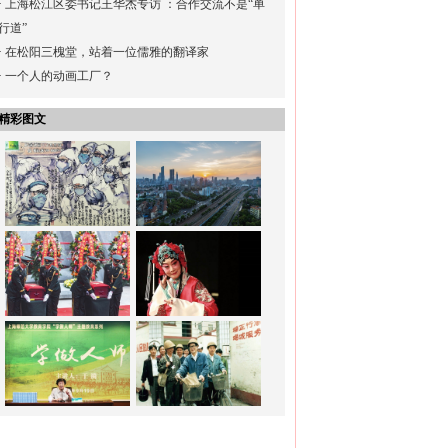
·
上海松江区委书记王华杰专访 ：合作交流不是“单
行道”
·
在松阳三槐堂，站着一位儒雅的翻译家
·
一个人的动画工厂？
精彩图文