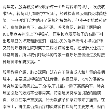
两年前，殷勇教授曾经收治过一个外院转来的患儿，发烧咳
嗽5天。转院到儿童医学中心后，经过检查显示是肺炎球菌感
染。“一开始门诊为他开了常规的抗菌药，但孩子对抗菌药耐
药，病情急转直下，高热不退，呼吸急促，转到了医院的
ICU重症监护室上了呼吸机。医生检查发现孩子的右肺下叶
出现明显的坏死和肺空洞，经过5天的治疗病情才得以好转，
又转到呼吸科住院观察了三周才病愈出院。罹患肺炎让孩子
非常痛苦，所以我们呼吸科的专家一直呼吁应该通过及时接
种疫苗来预防疾病。”
殷勇教授介绍，肺炎球菌广泛存在于健康成人和儿童的鼻咽
腔中，主要通过呼吸道飞沫传播，数据显示，75%的侵袭性
肺炎球菌性疾病发生于2岁以下儿童。“除了高感染率，肺炎
球菌引起的致残率也非常高，特别是肺炎球菌引起的脑膜
炎、败血症等严重疾病，给无数孩子和家庭带来了痛苦。在
临床上，抗生素仍是治疗肺炎球菌性疾病的主要方法，但由