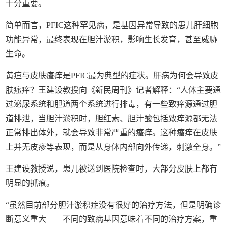
十分重要。
简单而言，PFIC这种罕见病，是基因异常导致的患儿肝细胞
功能异常，最终表现在胆汁淤积，影响生长发育，甚至威胁
生命。
黄疸与皮肤瘙痒是PFIC最为典型的症状。肝病为何会导致皮
肤瘙痒？王建设教授向《新民周刊》记者解释：“人体主要通
过泌尿系统和胆道两个系统进行排毒，有一些致痒源通过胆
道排泄，当胆汁淤积时，胆红素、胆汁酸包括致痒源都无法
正常排出体外，就会导致非常严重的瘙痒。这种瘙痒在皮肤
上并无皮疹等表现，而是从身体内部向外传递，刺激全身。”
王建设教授说，患儿被送到医院检查时，大部分皮肤上都有
明显的抓痕。
“虽然目前部分胆汁淤积症没有很好的治疗方法，但是明确诊
断意义重大——不同的致病基因意味着不同的治疗方案，重