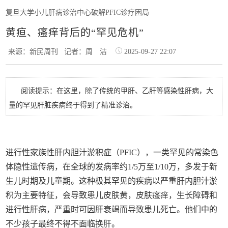
复旦大学小儿肝病诊治中心破解PFIC诊疗困局
黄疸、瘙痒背后的“罕见危机”
来源：新民周刊
记者：周 洁
2025-09-27 22:07
阅读提示：在这里，除了传统的甲肝、乙肝等感染性肝病，大
量的罕见肝脏疾病终于得到了精准诊治。
进行性家族性肝内胆汁淤积症（PFIC），一类罕见的常染色
体隐性遗传病，在全球的发病率约1/5万至1/10万，多发于新
生儿时期及儿童期。这种极其罕见的疾病以严重肝内胆汁淤
积为主要特征，会导致患儿皮肤黄，皮肤瘙痒，生长障碍和
进行性肝病，严重时可因肝衰竭而导致患儿死亡。他们中的
不少孩子最终不得不面临换肝。