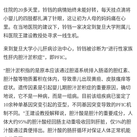
住院的20多天里，铃铛的病情始终未能好转，每天挂点滴将
小婴儿的四肢都扎满了针眼，这让初为人母的妈妈痛在心
里。在当地医院的建议下，铃铛一家决定到复旦大学附属儿
科医院王建设教授处寻求一线生机。
来到复旦大学小儿肝病诊治中心，铃铛被诊断为“进行性家族
性肝内胆汁淤积症”，即PFIC。
“胆汁淤积指的是原本应该通过胆道系统排入肠道的胆红素、
胆汁酸等物质蓄积在体内，导致患儿出现黄疸、皮肤瘙痒等
症状。遗传因素是引起婴儿期胆汁淤积症的重要原因，确切
地说，它不是一种病，而是一组病。目前该组疾病已鉴定了
10余种单基因突变引起的亚型，不同基因突变导致的PFIC机
制不同。”王建设教授解释说，胆汁酸是胆汁的重要成分，人
体大约95%的胆汁酸经回肠主动重吸收回到肝脏，仅5%的胆
汁酸通过粪便排出。胆汁酸的肠肝循环对保证人体正常机能