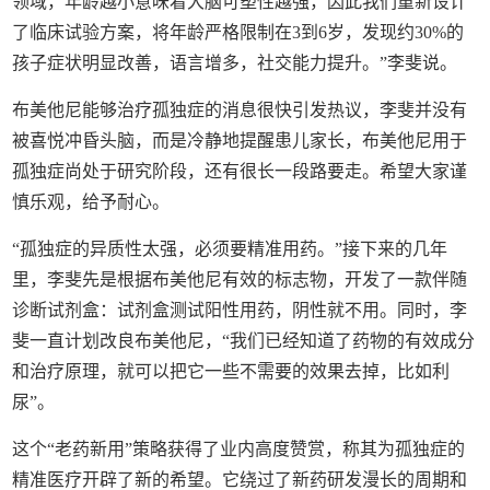
领域，年龄越小意味着大脑可塑性越强，因此我们重新设计
了临床试验方案，将年龄严格限制在3到6岁，发现约30%的
孩子症状明显改善，语言增多，社交能力提升。”李斐说。
布美他尼能够治疗孤独症的消息很快引发热议，李斐并没有
被喜悦冲昏头脑，而是冷静地提醒患儿家长，布美他尼用于
孤独症尚处于研究阶段，还有很长一段路要走。希望大家谨
慎乐观，给予耐心。
“孤独症的异质性太强，必须要精准用药。”接下来的几年
里，李斐先是根据布美他尼有效的标志物，开发了一款伴随
诊断试剂盒：试剂盒测试阳性用药，阴性就不用。同时，李
斐一直计划改良布美他尼，“我们已经知道了药物的有效成分
和治疗原理，就可以把它一些不需要的效果去掉，比如利
尿”。
这个“老药新用”策略获得了业内高度赞赏，称其为孤独症的
精准医疗开辟了新的希望。它绕过了新药研发漫长的周期和