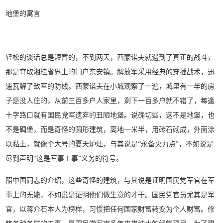
地堡的寓言
轻松的谈话总是短暂的，不到两天，西蒙诺夫就遇到了真正的战斗，
那是夺取湘桂省界上的门户东安镇。解放军采用经典的穿插战术，迅
速瓦解了敌军的防线。西蒙诺夫在小城观察了一遍，城里有一半的房
子是没人住的，从前三百多户人家里，剩下一百多户就不错了，每逢
十字路口就有国民党军遗弃的丑陋地堡。说确切些，这不是地堡，也
不是碉堡，而是奇怪的圆形建筑，离地一米半，用砖石砌成，外面涂
以黏土，就像个大号的夏天炉灶，与其说是“永备火力点”，不如说是
尽到声明“这是军事工事”义务的符号。
照中国同志的介绍，这些奇怪的建筑，与其说是证明国民党军官在军
事上的无能，不如说是证明他们做生意的才干。国民党官员尤其是军
官，以蒋介石本人为榜样，习惯把任何国家财富转变为个人财富。修