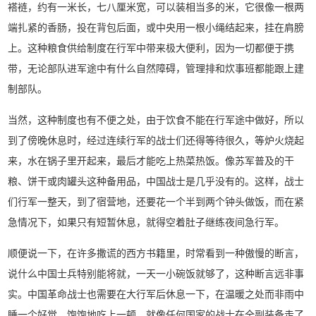
褡裢，约有一米长，七八厘米宽，可以装相当多的米，它很像一根两
端扎紧的香肠，投在背包后面，或中央用一根小绳结起来，挂在肩膀
上。这种粮食供给制度在行军中带来极大便利，因为一切都便于携
带，无论部队进军途中有什么自然障碍，管理排和炊事班都能跟上建
制部队。
当然，这种制度也有不便之处，由于饮食不能在行军途中做好，所以
到了傍晚休息时，经过连续行军的战士们还得等待很久，等炉火烧起
来，水在锅子里开起来，最后才能吃上热菜热饭。像苏军普及的干
粮、饼干或肉罐头这种备用品，中国战士是几乎没有的。这样，战士
们行军一整天，到了宿营地，还要花一个半到两个钟头做饭，而在紧
急情况下，如果只有短暂休息，就得空着肚子继练夜间急行军。
顺便说一下，在许多撒谎的西方书籍里，时常看到一种傲慢的断言，
说什么中国士兵特别能将就，一天一小碗饭就够了，这种断言远非事
实。中国革命战士也需要在大行军后休息一下，在温暖之处而非雨中
睡一个好觉，饱饱地吃上一顿，就像任何国家的战士在全副装备走了