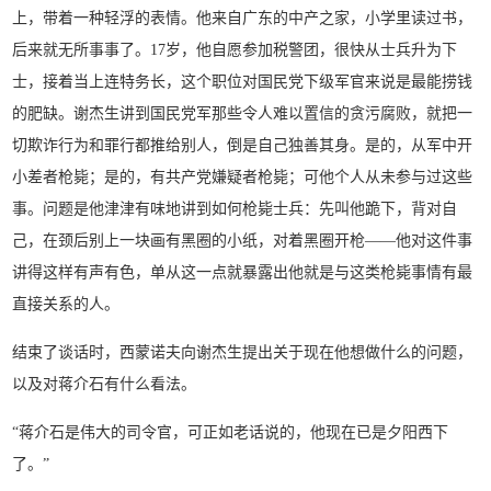
上，带着一种轻浮的表情。他来自广东的中产之家，小学里读过书，
后来就无所事事了。17岁，他自愿参加税警团，很快从士兵升为下
士，接着当上连特务长，这个职位对国民党下级军官来说是最能捞钱
的肥缺。谢杰生讲到国民党军那些令人难以置信的贪污腐败，就把一
切欺诈行为和罪行都推给别人，倒是自己独善其身。是的，从军中开
小差者枪毙；是的，有共产党嫌疑者枪毙；可他个人从未参与过这些
事。问题是他津津有味地讲到如何枪毙士兵：先叫他跪下，背对自
己，在颈后别上一块画有黑圈的小纸，对着黑圈开枪——他对这件事
讲得这样有声有色，单从这一点就暴露出他就是与这类枪毙事情有最
直接关系的人。
结束了谈话时，西蒙诺夫向谢杰生提出关于现在他想做什么的问题，
以及对蒋介石有什么看法。
“蒋介石是伟大的司令官，可正如老话说的，他现在已是夕阳西下
了。”