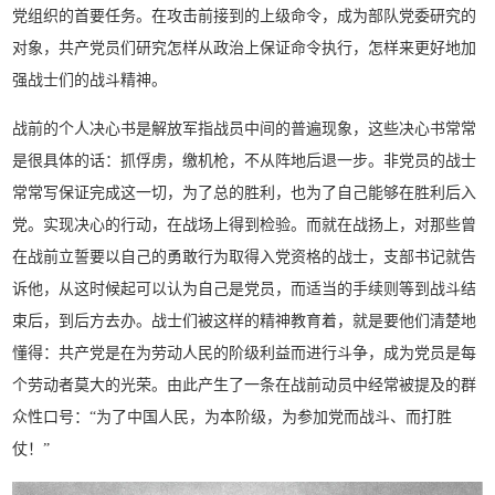
党组织的首要任务。在攻击前接到的上级命令，成为部队党委研究的
对象，共产党员们研究怎样从政治上保证命令执行，怎样来更好地加
强战士们的战斗精神。
战前的个人决心书是解放军指战员中间的普遍现象，这些决心书常常
是很具体的话：抓俘虏，缴机枪，不从阵地后退一步。非党员的战士
常常写保证完成这一切，为了总的胜利，也为了自己能够在胜利后入
党。实现决心的行动，在战场上得到检验。而就在战扬上，对那些曾
在战前立誓要以自己的勇敢行为取得入党资格的战士，支部书记就告
诉他，从这时候起可以认为自己是党员，而适当的手续则等到战斗结
束后，到后方去办。战士们被这样的精神教育着，就是要他们清楚地
懂得：共产党是在为劳动人民的阶级利益而进行斗争，成为党员是每
个劳动者莫大的光荣。由此产生了一条在战前动员中经常被提及的群
众性口号：“为了中国人民，为本阶级，为参加党而战斗、而打胜
仗！”