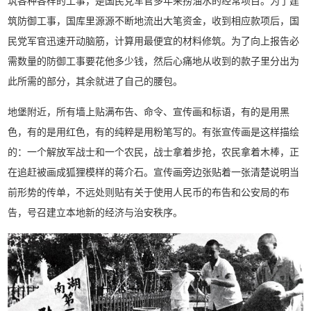
筑各种各样的工事，是国民党军官多年来捞油水的经常项目。为了建
筑防御工事，国库里源源不断地流出大笔资金，收到相应款项后，国
民党军官迅速开动脑筋，计算用最便宜的材料修筑。为了向上报告必
需数量的防御工事要花他多少钱，然后心痛地从收到的款子里分出为
此所需的部分，其余就进了自己的腰包。
地堡附近，所有墙上贴满布告、命令、宣传画和标语，有的是用黑
色，有的是用红色，有的纯粹是用粉笔写的。有张宣传画是这样描绘
的：一个解放军战士和一个农民，战士拿着步抢，农民拿着木棒，正
在追赶被画成狐狸模样的蒋介石。宣传画旁边张贴着一张清楚说明当
前形势的传单，不远处则贴有关于使用人民币的布告和公安局的布
告，号召建立本地新的经济与治安秩序。