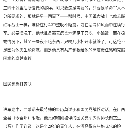
三四十公里后所爱做的那样。可只要这是需要的，只要是革命军人本
分所要求的，那就是另一回事了——那时候，中国革命战士也像苏联
红军战士一样，准备在行军中整晚不睡觉，或在恶冷和风雨中连续行
军。必要情况下，他就准备毫无怨言地满足于只吃一小碗饭，而在极
端情况下，甚至一昼夜不吃东西，只喝几小杯开水就够了。可这绝不
是因为他天生能将就，而是他具有共产党教给他的高度责任感和克服
困难的卓越本领。
国民党想打苏联
进军途中，西蒙诺夫最特殊的经历莫过于和国民党战俘对话。在广西
全县（今全州）附近，他真的和刚被俘的国民党军少尉排长谢杰生
（音）作了详谈。这是个29岁的青年人，在漂亮得有些格式化的脸