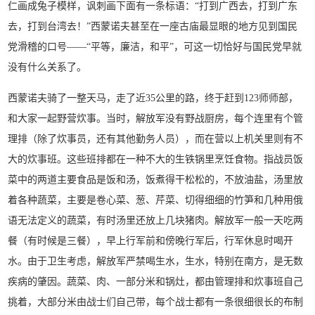
仁画成兔子模样，讽刺画下面有一条标语：“打到广西去，打到广东
去，打到台湾去！”西蒙诺夫甚至在一座古庙最显眼的地方见到国民
党滑稽的口号——“平等，廉洁，和平”，可这一切恰好与国民党早就
没有什么关系了。
西蒙诺夫骑了一整天马，走了近35公里的路，终于赶到123师师部，
和大家一起野营炊事。当时，解放军没有野战厨房，每个连里有个管
理排（除了炊事员，还有其他勤务人员），而在营以上机关里则有不
大的炊事班。这些班排都在一种不大的生铁锅里烹饪食物。指战员饭
菜中的两道主要食品是饭和汤，饭煮得干松松的，不放油盐，汤里放
着各种蔬菜，主要是卷心菜、葱、芹菜、切得细细的竹笋和几种用俄
语无法定义的蔬菜，有时汤里还放上几块猪肉。解放军一般一天吃两
餐（有时候是三餐），早上行军前和傍晚行军后，行军休息时喝开
水。由于卫生考虑，解放军严禁喝生水，生水，特别在南方，是无数
疾病的肇因。蔬菜、肉、一部分米和锅灶，都由管理排和炊事班自己
挑着，大部分米由战士们自己带，每个战士都有一条很细很长的布制