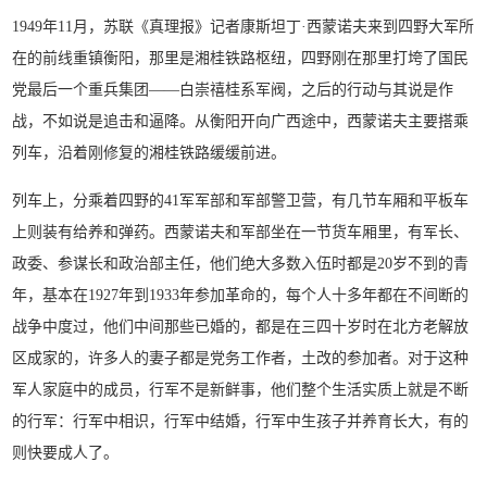
1949年11月，苏联《真理报》记者康斯坦丁·西蒙诺夫来到四野大军所
在的前线重镇衡阳，那里是湘桂铁路枢纽，四野刚在那里打垮了国民
党最后一个重兵集团——白崇禧桂系军阀，之后的行动与其说是作
战，不如说是追击和逼降。从衡阳开向广西途中，西蒙诺夫主要搭乘
列车，沿着刚修复的湘桂铁路缓缓前进。
列车上，分乘着四野的41军军部和军部警卫营，有几节车厢和平板车
上则装有给养和弹药。西蒙诺夫和军部坐在一节货车厢里，有军长、
政委、参谋长和政治部主任，他们绝大多数入伍时都是20岁不到的青
年，基本在1927年到1933年参加革命的，每个人十多年都在不间断的
战争中度过，他们中间那些已婚的，都是在三四十岁时在北方老解放
区成家的，许多人的妻子都是党务工作者，土改的参加者。对于这种
军人家庭中的成员，行军不是新鲜事，他们整个生活实质上就是不断
的行军：行军中相识，行军中结婚，行军中生孩子并养育长大，有的
则快要成人了。