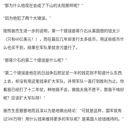
“那为什么他现在会成了下山的太阳那样呢？”
“因为他犯了两个大锗误。”
按照谢杰生进一步的说明，第一个错误是蒋介石从美国借的钱太少
（只有60亿美元！），而在最后几年却发行太多纸币，用这些纸币什
么也买不到，结果在军队里就贪污盛行了。
“那蒋介石的第二个错误是什么呢？”
“第二个错误是他在抗日战争后把足足一半的钱花到不知道什么东西
上去，却没有用这笔钱来扩大军队，并用军队一直打到胜利为止。你
看我已经打了十二年仗，种地我不会，做挑夫我不愿干，那我干啥好
呢？应该扩大军队呀！”
谢杰生恶狠狠地而且深以为是地做出结论：“可就是这样，国军就有
过500万呀！用什么钱来维持更多的军队呢？是美国人给钱维持的。”