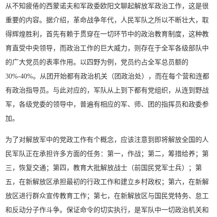
从不知疲倦的西蒙诺夫和军政委欧阳文聊起解放军政治工作，这是很
重要的内容。据介绍，革命战争年代，人民军队之所以不断壮大，取
得辉煌胜利，首先有赖于贯穿在一切环节中的政治教育制度，这种教
育直受中央领导，而政治工作的巨大威力，则存在于全军各级部队中
的广大党员的表率作用。以四野为例，党员约占全军总员额的
30%-40%。从团开始都有政治机关（团政治处），而在每个营和连都
有政治指导员。与此对应的，军队从上到下都有党组织，从连到野战
军，各级党委的领导中，普遍有相应的军、师、团的指挥员和政委参
加。
为了对解放军中的党政工作有个概念，应该注意到即将解放全国的人
民军队正在承担许多方面的任务：第一，作战；第二，筹措给养；第
三，恢复交通；第四，教育大批解放战士（前国民党军士兵）；第
五，在新解放区承担最初的行政工作和建立乡村政权；第六，在新解
放区进行群众宣传教育工作；第七，在新解放区与国民党特务、怠工
和反动分子作斗争。保证命令的切实执行，是军队中一切政治机关和