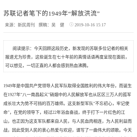
苏联记者笔下的1949年“解放洪流”
来源：新民周刊
撰稿：吴 健
2019-10-16 15:17
阅读提示：今天回顾这段历史，新发现的苏联多位记者的相关
报道尤为珍贵，这些诞生在七十年前的真情话语再度呈现在面前，
可以想见，一切正直的人都会感到热血沸腾。
1949年是中国共产党领导人民军队取得全国胜利的伟大年份，而诞生
在1927年“八一南昌起义”硝烟中的人民解放军也从区区三万人的孤军
成长壮大为势不可挡的百万雄师。这支新型军队“不忘初心，牢记使
命”，在党的领导下，经过22年浴血奋战，终于打下一片红色的江
山，也正因为这支军队都来自人民，与人民血肉相连，为人民利益而
战，因此受到人民的衷心热爱与欢迎，谱写了一曲伟大的颂歌。今天