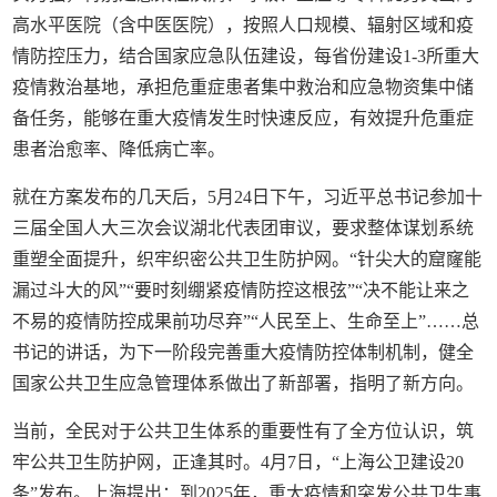
高水平医院（含中医医院），按照人口规模、辐射区域和疫
情防控压力，结合国家应急队伍建设，每省份建设1-3所重大
疫情救治基地，承担危重症患者集中救治和应急物资集中储
备任务，能够在重大疫情发生时快速反应，有效提升危重症
患者治愈率、降低病亡率。
就在方案发布的几天后，5月24日下午，习近平总书记参加十
三届全国人大三次会议湖北代表团审议，要求整体谋划系统
重塑全面提升，织牢织密公共卫生防护网。“针尖大的窟窿能
漏过斗大的风”“要时刻绷紧疫情防控这根弦”“决不能让来之
不易的疫情防控成果前功尽弃”“人民至上、生命至上”……总
书记的讲话，为下一阶段完善重大疫情防控体制机制，健全
国家公共卫生应急管理体系做出了新部署，指明了新方向。
当前，全民对于公共卫生体系的重要性有了全方位认识，筑
牢公共卫生防护网，正逢其时。4月7日，“上海公卫建设20
条”发布。上海提出：到2025年，重大疫情和突发公共卫生事