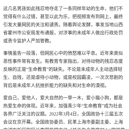
这几名男孩如此残忍地夺走了一条同样年幼的生命，他们不
觉得有什么过错，甚至以此为乐，把视频发布到网上，最终
引发大量网民的关注和谴责。随着舆论发酵，事发当地山西
省霍州市公安局发布通报，对涉事的未成年人做出行政处罚
或责令监护人严加管教。
事情虽告一段落，但网民心中的愤怒难以平息。近年来类似
恶性事件常有发生。有教育专家指出，对待动物的残忍态度
反映的正是“生命教育”的缺失。不论是未成年人主动选择轻
生、自残，还是虐待小动物，或是校园霸凌，一次次悲剧的
背后是未成年人抗挫折能力的缺失和对生命的漠视。
爱自己，爱他人，爱大自然的一草一木，爱小猫小狗，都是
热爱生命的体现。近年来，加强青少年“生命教育”成为社会
各界广泛关注的议题。2022年3月4日，全国政协十三届五次
会议在京开幕。全国政协委员、民革上海市委副主委、上海