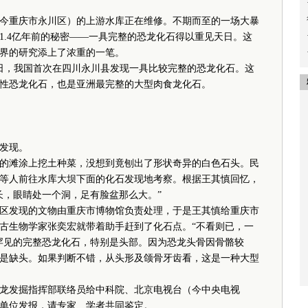
县（今重庆市永川区）的上游水库正在维修。不期而至的一场大暴
1.4亿年前的秘密——一具完整的恐龙化石得以重见天日。这
界的研究添上了浓重的一笔。
3日，我国首次在四川永川县发现一具比较完整的恐龙化石。这
性恐龙化石，也是亚洲最完整的大型肉食龙化石。
发现。
滩涂上挖土种菜，没想到竟刨出了形状奇异的白色石头。民
等人前往水库大坝下面的化石发现地考察。根据王其慎回忆，
长，眼睛处一个洞，足有脸盆那么大。”
发现的文物由重庆市博物馆负责处理，于是王其慎给重庆市
古生物学家张奕宏就带着助手赶到了化石点。“不看则已，一
罕见的完整恐龙化石，特别是头部。因为恐龙头骨因骨骼较
是缺头。如果判断不错，从头形及颌骨牙齿看，这是一种大型
发掘指挥部联络员给中科院、北京电视台（今中央电视
单位发报，请专家、学者共同鉴定。