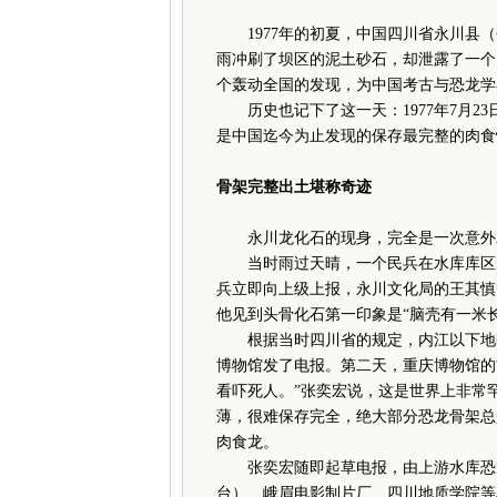
1977年的初夏，中国四川省永川
雨冲刷了坝区的泥土砂石，却泄露了一个
个轰动全国的发现，为中国考古与恐龙学
历史也记下了这一天：1977年7月2
是中国迄今为止发现的保存最完整的肉食
骨架完整出土堪称奇迹
永川龙化石的现身，完全是一次意外
当时雨过天晴，一个民兵在水库库区的
兵立即向上级上报，永川文化局的王其慎
他见到头骨化石第一印象是“脑壳有一米
根据当时四川省的规定，内江以下地区
博物馆发了电报。第二天，重庆博物馆的
看吓死人。”张奕宏说，这是世界上非常
薄，很难保存完全，绝大部分恐龙骨架总
肉食龙。
张奕宏随即起草电报，由上游水库恐龙
台）、峨眉电影制片厂、四川地质学院等