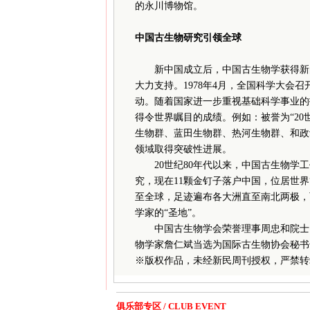
的永川博物馆。
中国古生物研究引领全球
新中国成立后，中国古生物学获得新的
大力支持。1978年4月，全国科学大会
动。随着国家进一步重视基础科学事业的
得令世界瞩目的成绩。例如：被誉为“2
生物群、蓝田生物群、热河生物群、和政
领域取得突破性进展。
20世纪80年代以来，中国古生物学工
究，现在11颗金钉子落户中国，位居世
至全球，足迹遍布各大洲直至南北两极，
学家的“圣地”。
中国古生物学会荣誉理事周忠和院士曾担
物学家詹仁斌当选为国际古生物协会秘书
※
版权作品，未经新民周刊授权，严禁转
俱乐部专区 / CLUB EVENT