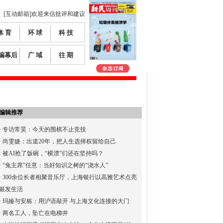
[互动邮箱]欢迎来信批评和建议
体 育
环 球
科 技
编幕后
广 域
往 期
编辑推荐
·
专访常昊：今天的围棋不止竞技
·
尚雯婕：出道20年，把人生选择权留给自己
·
被AI抢了饭碗，“横漂”们还在坚持吗？
·
“兔主席”任意：当好知识之树的“浇水人”
·
300余位长者相聚音乐厅，上海银行以高雅艺术点亮
银发生活
·
玛娅与安栋：用沪语敲开 与上海文化连接的大门
·
两名工人，坠亡在电梯井