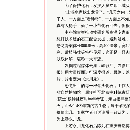
为了保护化石，发掘人员立即回城买来
“上游水库挖出龙骨了。”几天之内，
了人。一方面是“看稀奇”，一方面是不知
真有人得手，偷了一小节化石回去，但很
中科院古脊椎动物研究所资深专家董枝
想好技术硬的石工配合发掘，遇到疑难，
恐龙骨架体长800厘米，高400厘米，
利、后肢强壮等特征显示，这正是一只肉
肢残体解，堪称一大奇迹。
发掘过程媒体云集，峨影厂、农影厂进
报》用大量版面进行深度报道。最终，以
片，片名定为《永川龙》。
恐龙出土的每一根骨头化石，工作人员
省自然博物馆，后转机至北京中科院古研
(院士)杨钟健历时半年考证，亲自指导
石，距今1.4亿年前的古生物，属于罕
价值非凡。专家学者们讨论后一致认为，
为上游永川龙。
上游永川龙化石后陈列在重庆自然博物馆