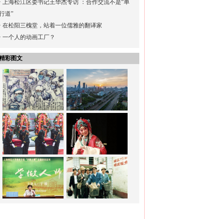
·
上海松江区委书记王华杰专访 ：合作交流不是“单
行道”
·
在松阳三槐堂，站着一位儒雅的翻译家
·
一个人的动画工厂？
精彩图文