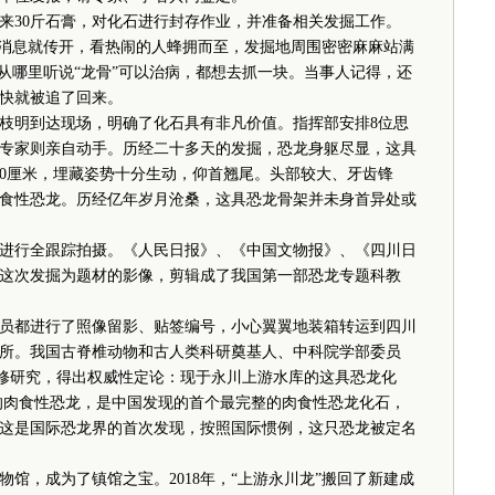
30斤石膏，对化石进行封存作业，并准备相关发掘工作。
消息就传开，看热闹的人蜂拥而至，发掘地周围密密麻麻站满
从哪里听说“龙骨”可以治病，都想去抓一块。当事人记得，还
快就被追了回来。
明到达现场，明确了化石具有非凡价值。指挥部安排8位思
专家则亲自动手。历经二十多天的发掘，恐龙身躯尽显，这具
宽120厘米，埋藏姿势十分生动，仰首翘尾。头部较大、牙齿锋
食性恐龙。历经亿年岁月沧桑，这具恐龙骨架并未身首异处或
行全跟踪拍摄。《人民日报》、《中国文物报》、《四川日
这次发掘为题材的影像，剪辑成了我国第一部恐龙专题科教
都进行了照像留影、贴签编号，小心翼翼地装箱转运到四川
所。我国古脊椎动物和古人类科研奠基人、中科院学部委员
整修研究，得出权威性定论：现于永川上游水库的这具恐龙化
见的肉食性恐龙，是中国发现的首个最完整的肉食性恐龙化石，
这是国际恐龙界的首次发现，按照国际惯例，这只恐龙被定名
，成为了镇馆之宝。2018年，“上游永川龙”搬回了新建成