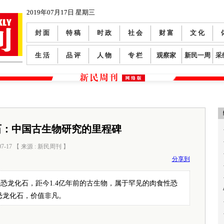
2019年07月17日 星期三
封 面
特 稿
时 政
社 会
财 富
文 化
生 活
品 评
人 物
专 栏
观察家
新民一周
采
石：中国古生物研究的里程碑
07-17 【 来源 : 新民周刊 】
阅读数：
0
分享到
恐龙化石，距今1.4亿年前的古生物，属于罕见的肉食性恐
恐龙化石，价值非凡。