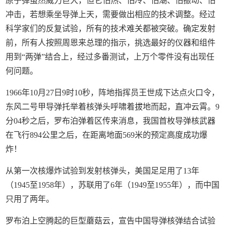
原子弹虽然威力巨大，但它怕热、怕冷、怕潮、怕振动、怕
冲击，若想乘坐导弹上天，需要做出相应的技术调整。经过
科学家们的反复试验，所有的技术难关都被突破。确定发射
前，所有人按照周恩来总理的指示，挑选最好的仪器和组件
用到“两弹”结合上，经过多番测试，上万个零件没有出现任
何问题。
1966年10月27日9时10秒，阵地指挥员王世成下达点火口令，
东风二号甲导弹托举着核弹头呼啸着拔地而起，直冲云霄。9
分04秒之后，罗布泊弹着区传来消息，我国首枚导弹核武器
在飞行894公里之后，在距离地面569米的预定高度成功爆
炸！
从第一次核爆炸试验到发射核弹头，美国足足用了13年
（1945至1958年），苏联用了6年（1949至1955年），而中国
只用了两年。
罗布泊上空腾起的巨型蘑菇云，宣告中国导弹核弹结合试验