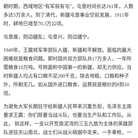
朝时期，西域地区“有军就有屯”，屯垦时间长达161年，人数
多达5万余人。到了清代，新疆屯垦事业空前发展，1911年
时，耕地已增至70.3万公顷。
屯垦废，则边疆乱；屯垦兴，则边疆宁。
1949年，王震将军率部队入疆，新疆和平解放。面临的最大
困难就是粮食问题。那时国共双方部队共17万多人，一年所
需粮食10万吨。号称面积中国第一的新疆，却无力供应。当
时新疆人均占有口粮不足200千克，除去地租、口粮和种子
外，所剩无几。如从国外进口粮食，运费就是粮价的8到10
倍。
为避免大军长期驻守给新疆人民带来沉重负担，毛泽东主席
要求王震：你们既要当战斗队，也要当生产队和工作队。从
此， 就这样，一支以开荒南泥湾的三五九旅为主体的英雄部
队进驻天山南北，战士们从战火硝烟中走来，一手拿枪，一