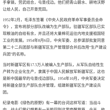
手拿镐，劳武结合，屯垦戍边。他们把青山碧水、耕地沃野
让给人民，自己开垦荒田。
1952年2月，毛泽东签署《中央人民政府革命军事委员会命
令》，宣布将部分部队改编为生产部队。驻疆军区部队已实
现粮油的自给有余，并且还将大量棉花运往内地支援祖国轻
工业的发展。1954年8月6日，中央军委、总参谋部批复同意
第二十二兵团部与新疆军区生产管理部合并后改用“生产建设
兵团”的名称。
当时新疆军区有17.5万人被编入生产部队，从军队自给性生
产转为企业化生产，隶属于中国人民解放军新疆军区，这也
是新中国最早的屯垦戍边部队。1954年10月，中央军委决定
将新疆全部生产部队合并管理，组建新疆军区生产建设兵
团。
纪录电影《绿色的原野》有一幕的台词这样写道：当战斗
中，战士们曾幻想着有一天能回到这里唤醒草原，今天，他