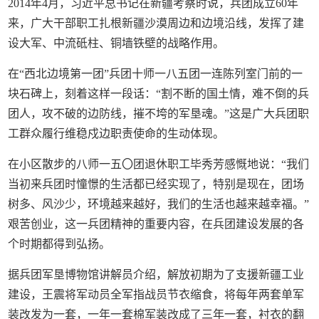
2014年4月，习近平总书记在新疆考察时说，兵团成立60年
来，广大干部职工扎根新疆沙漠周边和边境沿线，发挥了建
设大军、中流砥柱、铜墙铁壁的战略作用。
在“西北边境第一团”兵团十师一八五团一连陈列室门前的一
块石碑上，刻着这样一段话：“割不断的国土情，难不倒的兵
团人，攻不破的边防线，摧不垮的军垦魂。”这是广大兵团职
工群众履行维稳戍边职责使命的生动体现。
在小区散步的八师一五〇团退休职工毕秀芳感慨地说：“我们
当初来兵团时憧憬的生活都已经实现了，特别是现在，团场
树多、风沙少，环境越来越好，我们的生活也越来越幸福。”
艰苦创业，这一兵团精神的重要内容，在兵团建设发展的各
个时期都得到弘扬。
据兵团军垦博物馆讲解员介绍，解放初期为了支援新疆工业
建设，王震将军动员全军指战员节衣缩食，将每年两套单军
装改发为一套，一年一套棉军装改成了三年一套，衬衣的翻