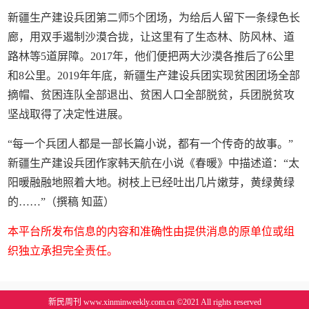
新疆生产建设兵团第二师5个团场，为给后人留下一条绿色长
廊，用双手遏制沙漠合拢，让这里有了生态林、防风林、道
路林等5道屏障。2017年，他们便把两大沙漠各推后了6公里
和8公里。2019年年底，新疆生产建设兵团实现贫困团场全部
摘帽、贫困连队全部退出、贫困人口全部脱贫，兵团脱贫攻
坚战取得了决定性进展。
“每一个兵团人都是一部长篇小说，都有一个传奇的故事。”
新疆生产建设兵团作家韩天航在小说《春暖》中描述道：“太
阳暖融融地照着大地。树枝上已经吐出几片嫩芽，黄绿黄绿
的……”（撰稿 知蓝）
本平台所发布信息的内容和准确性由提供消息的原单位或组
织独立承担完全责任。
新民周刊 www.xinminweekly.com.cn ©2021 All rights reserved