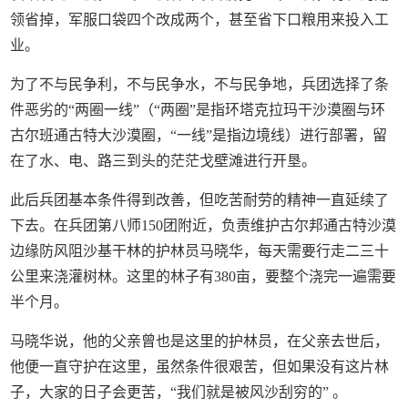
领省掉，军服口袋四个改成两个，甚至省下口粮用来投入工
业。
为了不与民争利，不与民争水，不与民争地，兵团选择了条
件恶劣的“两圈一线”（“两圈”是指环塔克拉玛干沙漠圈与环
古尔班通古特大沙漠圈，“一线”是指边境线）进行部署，留
在了水、电、路三到头的茫茫戈壁滩进行开垦。
此后兵团基本条件得到改善，但吃苦耐劳的精神一直延续了
下去。在兵团第八师150团附近，负责维护古尔邦通古特沙漠
边缘防风阻沙基干林的护林员马晓华，每天需要行走二三十
公里来浇灌树林。这里的林子有380亩，要整个浇完一遍需要
半个月。
马晓华说，他的父亲曾也是这里的护林员，在父亲去世后，
他便一直守护在这里，虽然条件很艰苦，但如果没有这片林
子，大家的日子会更苦，“我们就是被风沙刮穷的” 。