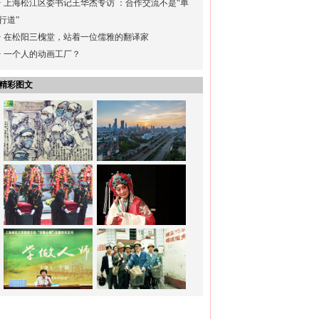
·
上海松江区委书记王华杰专访 ：合作交流不是“单
行道”
·
在松阳三槐堂，站着一位儒雅的翻译家
·
一个人的动画工厂？
精彩图文