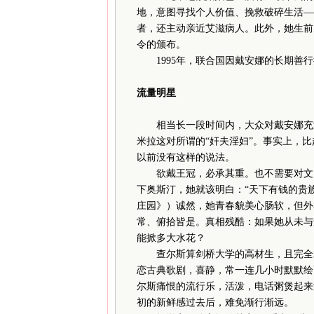
地，意图寻找个人价值、挽救破碎生活—
者，还主动亲近艾滋病人。此外，她生前
令的颁布。
1995年，联合国因戴安娜的长期善行
流量明星
相当长一段时间内，大众对戴安娜充满
米拉这对所谓的“奸夫淫妇”。事实上，比
以前没有这样的说法。
欲戴王冠，必承其重。也不需要对文史
下奥斯汀，她就该明白：“天下有钱的贵
庄园》）诚然，她青春貌美心肠软，但外
常、俯拾皆是。真相残酷：如果她从未与
能掀多大水花？
查尔斯算剑桥大学的高材生，且完全承
恋古典歌剧，喜静，常一连几小时默默绘
尔斯痛恨的流行乐，活泼，电话粥煲起来
初的新鲜感过去后，难免渐行渐远。