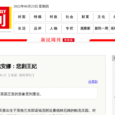
2022年06月23日 星期四
封 面
特 稿
时 政
社 会
财 富
文 化
生 活
品 评
人 物
专 栏
观察家
新民一周
采
戴安娜：悲剧王妃
06-23 【 来源 : 新民周刊 】
阅读数：
0
分享到
令英国王室的形象受到重击。
斯宾塞出生于英格兰东部诺福克附近桑德林厄姆的帕克庄园。对