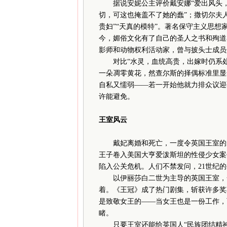
据说安妮公主评价戴安娜“爱出风头，蠢
切，可这也掩盖不了她的蠢”；撒切尔夫
贵妇”“天真的模特”。著名保守主义思想
今，媚俗文化有了自己的圣人之书和殉道
影师和动物权利活动家，曾与披头士成员
对比“水灵，血统高贵，出嫁时仍系处女
一朵凋零黄花，然查尔斯的择偶标准里显
自私又懦弱——若一开始他就力排众议迎
许能避免。
王室风云
戴妃离婚和死亡，一度令英国王室的形
王子卷入美国大亨爱泼斯坦的性侵少女案件
陷入公关危机。人们不禁发问，21世纪
以伊丽莎白二世为主导的英国王室，一
着。《王冠》成了热门剧集，斩获许多奖
是致敬女王的——当女王也是一份工作，
睹。
只要王室还能给英国人“民族团结精神