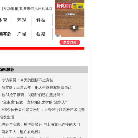
[互动邮箱]欢迎来信批评和建议
体 育
环 球
科 技
编幕后
广 域
往 期
编辑推荐
·
专访常昊：今天的围棋不止竞技
·
尚雯婕：出道20年，把人生选择权留给自己
·
被AI抢了饭碗，“横漂”们还在坚持吗？
·
“兔主席”任意：当好知识之树的“浇水人”
·
300余位长者相聚音乐厅，上海银行以高雅艺术点亮
银发生活
·
玛娅与安栋：用沪语敲开 与上海文化连接的大门
·
两名工人，坠亡在电梯井