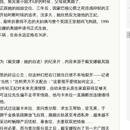
悦。斯宾塞小姐才6岁的时候，父母就离婚了。
正跟她的姐姐交往。三年后，因蒙巴顿公爵之死倍感抑郁的王
开始时断时续的追求。没多久，她欣然应允做他的王妃。
最终折磨得不忠的夫妇俩与整个英国王室都鸡飞狗跳。1996
戴安娜的离婚申请书正式生效。
车祸，生命永远定格在36岁。
为《戴安娜：她的自述》的纪录片，内容来源于戴安娜极其隐
的好运公主，但这种幻想在订婚当日便不幸地裂开——记者
“当然！”岂料男方不太配合：“这要视乎爱情如何定义。”
年轻王妃对未来充满憧憬，自幼未曾从原生家庭获得足够关
可这位先生偏不走寻常情路。他与卡米拉一直藕断丝连缠缠绵
他。
试过说服卡米拉、质问查尔斯、求女王帮助，皆无果。于
掷千金换装跳舞放飞自我，频频出轨甚至考虑私奔，越来越不
采访时畅聊产后忧郁、暴食症、夫妻双双把情偷……
何必要。而与查尔斯分居之后，戴安娜投向了另一片广阔天