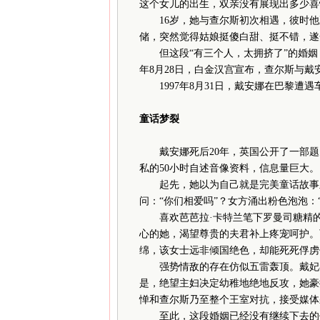
这个女儿的出生，双亲没有展现出多少喜
16岁，她与查尔斯初次相遇，彼时他
储，突然觉得姑娘挺傻白甜、挺不错，遂
但这段“有三个人，太拥挤了”的婚姻，
年8月28日，白金汉宫宣布，查尔斯与
1997年8月31日，戴安娜在巴黎遭遇
童话梦裂
戴安娜死后20年，英国公开了一部题
私的50小时自述音像资料，信息量巨大。
起先，她以为自己就是完美童话故事里
问：“你们相爱吗”？女方涌出粉色泡泡：
喜欢芭芭拉·卡特兰笔下罗曼司糖精的
心的她，渴望尊贵的夫君补上疼宠呵护。
绵，该女士远非倾国绝色，却能死死俘虏
强势情敌的存在仿似五雷轰顶。戴妃尝
是，绝望主妇决定幼稚地绝地反攻，她豪
惮和查尔斯乃至整个王室对抗，接受媒体
至此，这段婚姻已经没有继续下去的任