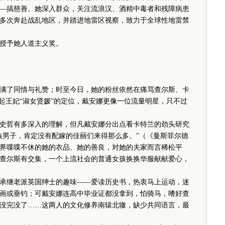
—搞慈善。她深入群众，关注流浪汉、酒精中毒者和残障病患
多次奔赴战乱地区，并踏进地雷区视察，致力于全球性地雷禁
授予她人道主义奖。
了同情与礼赞；时至今日，她的粉丝依然在痛骂查尔斯、卡
起王妃“淑女贤媛”的定位，戴安娜更像一位流量明星，只不过
哲有多深入的理解，但凡戴安娜分出点看卡特兰的劲头研究
族男子，肯定没有配嫁的佳丽们来得那么多。”（《曼斯菲尔德
界喋喋不休的她的衣品、她的善良，对她的夫家而言稀松平
查尔斯有交集，一个上流社会的普通女孩换换华服献献爱心，
继老派英国绅士的趣味——爱读历史书，热衷马上运动，迷
画或垂钓；可戴安娜连高中毕业证都没拿到，怕骑马，嗜好查
没完没了……这两人的文化修养南辕北辙，缺少共同语言，最