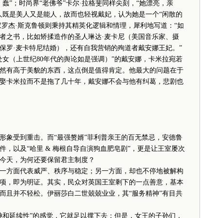
”；时尚界“老佛爷”卡尔·拉格斐同样尖刻，“她漂亮，亲
人既是美人又是能人，故而也轻视戴妃，认为她是一个“闲散的
家罗杰·斯克鲁顿则秉持其精英化逻辑和情理，犀利地写道：“如
者之书，比如矫揉造作的圣人琳达·麦卡尼（美国音乐家、摄
保罗·麦卡特尼结婚），还有自我营销的殉道者戴安娜王妃。”
（上世纪80年代的舆论如是强调）”的戴安娜，卡米拉宛若
然有高于美貌的东西，这点倒是值得肯定。他最大的问题在于
娶卡米拉而不是拖了几十年，戴安娜不会与他有纠葛，悲剧也
象受到重击。而“最强赘婿”菲利普亲王的百无禁忌，安德鲁
，以及“哈里 & 梅根自导自演狗血肥皂剧”，更是让王室屡次
的今天，为何还要保留君主制度？
方面代表威严、秩序与稳定；另一方面，却也不停地被解构
项，即为明证。其实，民众对英国王室剩下的一点善意，基本
而且并不轻松。伊丽莎白二世兢兢业业，其“服务精神”有目共
和延续性”的感觉，它就足以撑下去；但是，女王的子孙们，