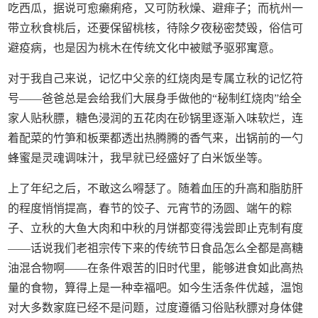
吃西瓜，据说可愈癞痢疮，又可防秋燥、避痱子；而杭州一
带立秋食桃后，还要保留桃核，待除夕夜秘密焚毁，俗信可
避疫病，也是因为桃木在传统文化中被赋予驱邪寓意。
对于我自己来说，记忆中父亲的红烧肉是专属立秋的记忆符
号——爸爸总是会给我们大展身手做他的“秘制红烧肉”给全
家人贴秋膘，糖色浸润的五花肉在砂锅里逐渐入味软烂，连
着配菜的竹笋和板栗都透出热腾腾的香气来，出锅前的一勺
蜂蜜是灵魂调味汁，我早就已经盛好了白米饭坐等。
上了年纪之后，不敢这么嘚瑟了。随着血压的升高和脂肪肝
的程度悄悄提高，春节的饺子、元宵节的汤圆、端午的粽
子、立秋的大鱼大肉和中秋的月饼都变得浅尝即止克制有度
——话说我们老祖宗传下来的传统节日食品怎么全都是高糖
油混合物啊——在条件艰苦的旧时代里，能够进食如此高热
量的食物，算得上是一种幸福吧。如今生活条件优越，温饱
对大多数家庭已经不是问题，过度遵循习俗贴秋膘对身体健