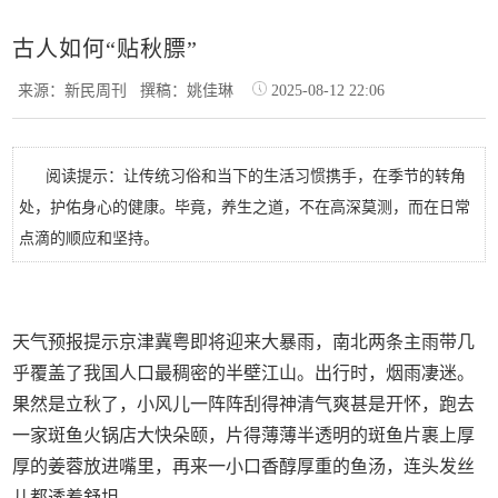
古人如何“贴秋膘”
来源：新民周刊
撰稿：姚佳琳
2025-08-12 22:06
阅读提示：让传统习俗和当下的生活习惯携手，在季节的转角
处，护佑身心的健康。毕竟，养生之道，不在高深莫测，而在日常
点滴的顺应和坚持。
天气预报提示京津冀粤即将迎来大暴雨，南北两条主雨带几
乎覆盖了我国人口最稠密的半壁江山。出行时，烟雨凄迷。
果然是立秋了，小风儿一阵阵刮得神清气爽甚是开怀，跑去
一家斑鱼火锅店大快朵颐，片得薄薄半透明的斑鱼片裹上厚
厚的姜蓉放进嘴里，再来一小口香醇厚重的鱼汤，连头发丝
儿都透着舒坦。