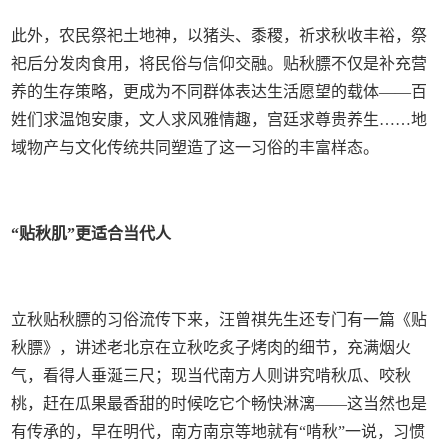
此外，农民祭祀土地神，以猪头、黍稷，祈求秋收丰裕，祭
祀后分发肉食用，将民俗与信仰交融。贴秋膘不仅是补充营
养的生存策略，更成为不同群体表达生活愿望的载体——百
姓们求温饱安康，文人求风雅情趣，宫廷求尊贵养生……地
域物产与文化传统共同塑造了这一习俗的丰富样态。
“贴秋肌”更适合当代人
立秋贴秋膘的习俗流传下来，汪曾祺先生还专门有一篇《贴
秋膘》，讲述老北京在立秋吃炙子烤肉的细节，充满烟火
气，看得人垂涎三尺；现当代南方人则讲究啃秋瓜、咬秋
桃，赶在瓜果最香甜的时候吃它个畅快淋漓——这当然也是
有传承的，早在明代，南方南京等地就有“啃秋”一说，习惯