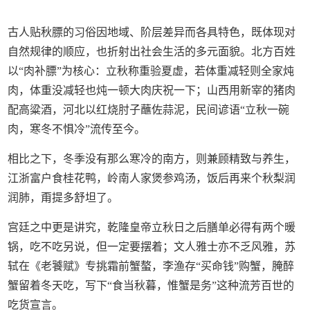
古人贴秋膘的习俗因地域、阶层差异而各具特色，既体现对
自然规律的顺应，也折射出社会生活的多元面貌。北方百姓
以“肉补膘”为核心：立秋称重验夏虚，若体重减轻则全家炖
肉，体重没减轻也炖一顿大肉庆祝一下；山西用新宰的猪肉
配高粱酒，河北以红烧肘子蘸佐蒜泥，民间谚语“立秋一碗
肉，寒冬不惧冷”流传至今。
相比之下，冬季没有那么寒冷的南方，则兼顾精致与养生，
江浙富户食桂花鸭，岭南人家煲参鸡汤，饭后再来个秋梨润
润肺，甭提多舒坦了。
宫廷之中更是讲究，乾隆皇帝立秋日之后膳单必得有两个暖
锅，吃不吃另说，但一定要摆着；文人雅士亦不乏风雅，苏
轼在《老饕赋》专挑霜前蟹螯，李渔存“买命钱”购蟹，腌醉
蟹留着冬天吃，写下“食当秋暮，惟蟹是务”这种流芳百世的
吃货宣言。