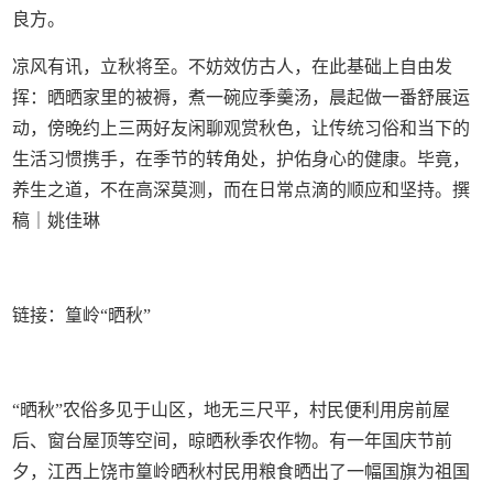
良方。
凉风有讯，立秋将至。不妨效仿古人，在此基础上自由发
挥：晒晒家里的被褥，煮一碗应季羹汤，晨起做一番舒展运
动，傍晚约上三两好友闲聊观赏秋色，让传统习俗和当下的
生活习惯携手，在季节的转角处，护佑身心的健康。毕竟，
养生之道，不在高深莫测，而在日常点滴的顺应和坚持。撰
稿｜姚佳琳
链接：篁岭“晒秋”
“晒秋”农俗多见于山区，地无三尺平，村民便利用房前屋
后、窗台屋顶等空间，晾晒秋季农作物。有一年国庆节前
夕，江西上饶市篁岭晒秋村民用粮食晒出了一幅国旗为祖国