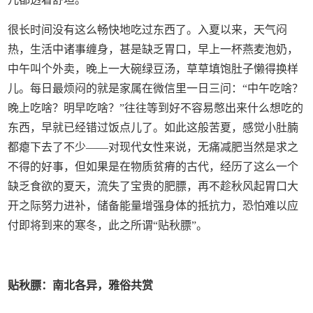
很长时间没有这么畅快地吃过东西了。入夏以来，天气闷
热，生活中诸事缠身，甚是缺乏胃口，早上一杯燕麦泡奶，
中午叫个外卖，晚上一大碗绿豆汤，草草填饱肚子懒得换样
儿。每日最烦闷的就是家属在微信里一日三问：“中午吃啥？
晚上吃啥？明早吃啥？”往往等到好不容易憋出来什么想吃的
东西，早就已经错过饭点儿了。如此这般苦夏，感觉小肚腩
都瘪下去了不少——对现代女性来说，无痛减肥当然是求之
不得的好事，但如果是在物质贫瘠的古代，经历了这么一个
缺乏食欲的夏天，流失了宝贵的肥膘，再不趁秋风起胃口大
开之际努力进补，储备能量增强身体的抵抗力，恐怕难以应
付即将到来的寒冬，此之所谓“贴秋膘”。
贴秋膘：南北各异，雅俗共赏