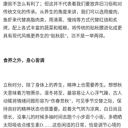
康就不怎么有利了；但这并不代表着我们要放弃旧习俗和对
传统文化的传承。从养生的角度来讲，我们可以选用瘦肉、
鱼虾来代替高脂肉类，用清蒸、慢炖等方式代替红烧和炙
烤，配上各式丰富的蔬菜和粗粮，将传统的贴秋膘进化成更
具有现代风格更养生的“贴秋肌”，岂不是一举两得。
食养之外，身心皆调
立秋时分，除了身体上的养生，精神上也需要养生。想想秋
天意味着万物萧杀，凛冬将至，最容易让人心浮气躁，古人
动辄将情绪问题形容为“伤春悲秋”，可见季节交替之际，保
持良好的精神状态也很重要。趁着天气转为凉爽，白日尚且
很长，没事儿的时候多抽时间去跑个小步逛个小街，多晒晒
太阳吸收点维生素D……这些闲适的日常，恰是调节心境的