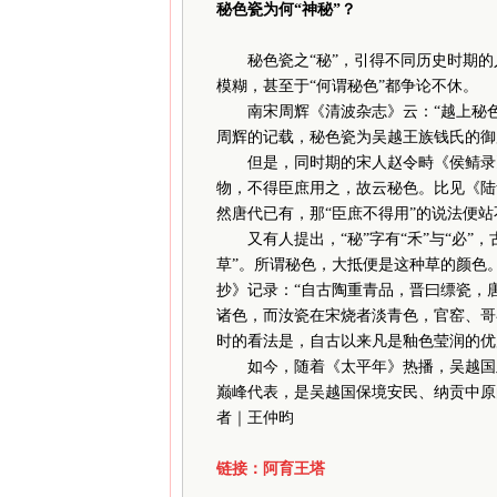
秘色瓷为何“神秘”？
秘色瓷之“秘”，引得不同历史时期的
模糊，甚至于“何谓秘色”都争论不休。
南宋周辉《清波杂志》云：“越上秘色
周辉的记载，秘色瓷为吴越王族钱氏的御
但是，同时期的宋人赵令畤《侯鲭录》
物，不得臣庶用之，故云秘色。比见《陆
然唐代已有，那“臣庶不得用”的说法便站
又有人提出，“秘”字有“禾”与“必”，
草”。所谓秘色，大抵便是这种草的颜色
抄》记录：“自古陶重青品，晋曰缥瓷，
诸色，而汝瓷在宋烧者淡青色，官窑、哥
时的看法是，自古以来凡是釉色莹润的优
如今，随着《太平年》热播，吴越国及
巅峰代表，是吴越国保境安民、纳贡中原
者｜王仲昀
链接：
阿育王塔