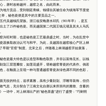
心，唐时改称越州，越窑之名，由此而来。
地方贡品，受到朝廷青睐。钱镠自其被任命为镇海军节度使
唐之举，秘色瓷便是其中的主要贡品之一。
代吴越钱氏望族。浙江临安晚唐水邱氏（901年卒），是五
出土了25件秘色瓷。而吴越国第二代国王钱元瓘及其夫人马氏
。
兴旺时期，也是秘色瓷工艺最鼎盛之时。当时，为在乱世中
瓷器换取政治认可与和平。为此，吴越国在越窑核心产区上林
了早期“官窑”制度。北宋之后，伴随着上林湖越窑开始衰落，
色瓷最大特色是以造型和釉色取胜，并非以装饰见长。以钱
刻划三层莲瓣纹，如莲花盛开，堪称越窑青瓷的代表作。倘若
色，在釉面上呈现一种与普通越窑青瓷灰绿色调不同的色彩，
无纹的特点，追求素雅，虽有少量刻划、浮雕等装饰，但仍
敛气息，充分契合了江南文化自唐以来所崇尚的雅致、含蓄的
》一诗中，对上林湖出产的“秘色茶盏”进行了盛赞：“巧剜明