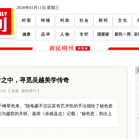
2026年03月11日 星期三
封 面
特 稿
时 政
社 会
财 经
文 化
健康
品 评
人 物
专 栏
观察家
新民一周
采
”之中，寻觅吴越美学传奇
3-10 【 来源 : 新民周刊 】
阅读数：
176
千峰翠色来。”陆龟蒙不仅以富有艺术性的手法描绘了秘色瓷
瓷与越窑的关联。嘉靖《余姚县志》记载：“秘色瓷，初出上