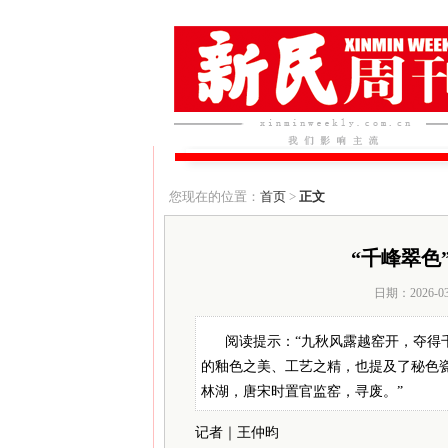
您现在的位置：
首页
>
正文
“千峰翠色
日期：2026-0
阅读提示：“九秋风露越窑开，夺得
的釉色之美、工艺之精，也提及了秘色
林湖，唐宋时置官监窑，寻废。”
记者｜王仲昀