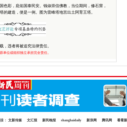
色彩，庇佑国泰民安。钱俶崇信佛教，当位期间，修石窟，
塔的建造，便是一例。图为雷峰塔地宫出土阿育王塔。
载，违者将被追究法律责任。
原单位或组织独立承担完全责任。
链接：
文新传媒
文汇报
新民晚报
shanghaidaily
新浪网
腾讯网
看看