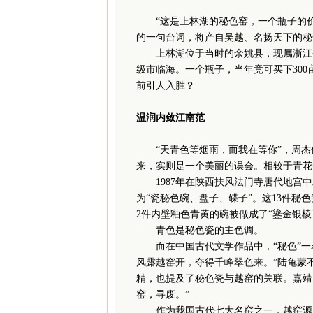
“这是上林湖的秘色窑，一个瓶子的价
的一句台词，将产自吴越、名扬天下的秘
上林湖位于当时的余姚县，现属浙江省
级市临海。一个瓶子，当年竟可买下30
前引人入胜？
温润内敛江南范
“天青色等烟雨，而我在等你”，周杰伦
来，实则是一个美丽的误会。相较于青花瓷
1987年在陕西扶风法门寺唐代地宫中
为“瓷秘色碗、盘子、碟子”。这13件秘
2件内壁釉色青黄的碗被做成了“鎏金银
——青色是秘色瓷的主色调。
而在中国古代文学作品中，“秘色”一
风露越窑开，夺得千峰翠色来。”陆龟蒙
精，也提及了秘色瓷与越窑的关联。嘉靖
窑，寻废。”
作为我国古代七大名窑之一，越窑源起