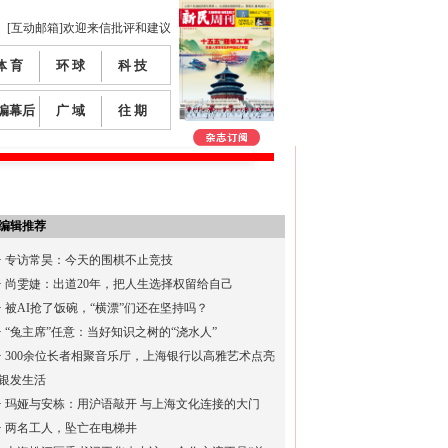
[互动邮箱]欢迎来信批评和建议
体 育
环 球
科 技
编幕后
广 域
往 期
编辑推荐
·
专访常昊：今天的围棋不止竞技
·
尚雯婕：出道20年，把人生选择权留给自己
·
被AI抢了饭碗，“横漂”们还在坚持吗？
·
“兔主席”任意：当好知识之树的“浇水人”
·
300余位长者相聚音乐厅，上海银行以高雅艺术点亮
银发生活
·
玛娅与安栋：用沪语敲开 与上海文化连接的大门
·
两名工人，坠亡在电梯井