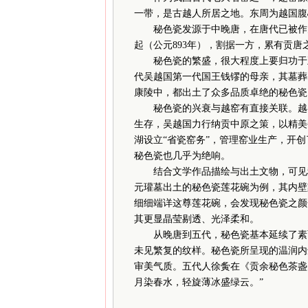
一带，是古越人所居之地。东周为越国腹
秘色瓷发源于中晚唐，在唐代已被作为
起（公元893年），割据一方，累有贡
秘色瓷的繁盛，很大程度上要归功于五
代吴越国第一代国王钱镠的母亲，其墓葬
康陵中，都出土了众多品质卓绝的秘色瓷
秘色瓷的兴衰与越窑有直接关联。越窑
生存，吴越国力行纳贡中原之策，以精美
湖设立“省瓷窑务”，管理窑业生产，开创
秘色瓷也几乎为绝响。
结合文学作品描绘与出土文物，可见秘
元瓘墓出土的秘色瓷莲花碗为例，其内壁
细细端详这尊莲花碗，会发现秘色瓷之颜
其更显晶莹剔透、光泽柔和。
从晚唐到五代，秘色瓷基本延续了素面
未见繁复的纹样。秘色瓷所呈现的温润内
审美气质。五代人徐夤在《贡余秘色茶盏
月染春水，轻旋薄冰盛绿云。”