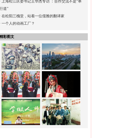
·
上海松江区委书记王华杰专访 ：合作交流不是“单
行道”
·
在松阳三槐堂，站着一位儒雅的翻译家
·
一个人的动画工厂？
精彩图文