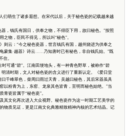
人们萌生了诸多遐想。在宋代以后，关于秘色瓷的记载越来越
器，钱氏有国日，供奉之物，不得臣下用，故曰秘色。”按照
用之物，臣民不得见，所以叫“秘色”。
则云：“今之秘色瓷器，世言钱氏有国，越州烧进为供奉之
龟蒙集·越器》诗云……乃知唐时已有秘色，非自钱氏始。”既
不住。
古时可通“碧”。江南田埂地头，有一种青色野草，被称作“碧
。明清时期，文人对秘色瓷的含义进行了重新认定。《爱日堂
唐曰千峰翠色，柴周曰雨过天青，吴越曰秘色，其后宋器虽具
窑以粉青为上，东窑、龙泉其色皆青，至明而秘色始绝。”当
质青瓷皆属于“秘色瓷”。
其文化再次进入大众视野。秘色瓷作为这一时期工艺美学的
的物质见证，更是江南文化典雅精致精神内核的艺术结晶。记