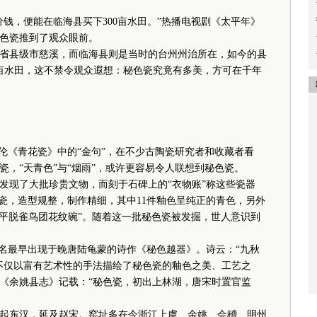
钱，便能在临海县买下300亩水田。”热播电视剧《太平年》
色瓷推到了观众眼前。
县级市慈溪，而临海县则是当时的台州州治所在，如今的县
0亩水田，这不禁令观众遐想：秘色瓷究竟有多美，方可在千年
《青花瓷》中的“金句”，在不少古陶瓷研究者和收藏者看
，“天青色”与“烟雨”，或许更容易令人联想到秘色瓷。
发现了大批珍贵文物，而刻于石碑上的“衣物账”称这些瓷器
色瓷，造型规整，制作精细，其中11件釉色呈纯正的青色，另外
棱平脱雀鸟团花纹碗”。随着这一批秘色瓷被发掘，世人意识到
名最早出现于晚唐陆龟蒙的诗作《秘色越器》。诗云：“九秋
不仅以富有艺术性的手法描绘了秘色瓷的釉色之美、工艺之
《余姚县志》记载：“秘色瓷，初出上林湖，唐宋时置官监
东汉，延及赵宋。窑址多在今浙江上虞、余姚、会稽、明州