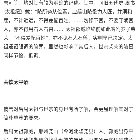
志》等，均对其有较为明确的记述。其中，《旧五代史·周书
·太祖纪》载：“陵所务从俭素，应缘山陵役力人匠，并须和
雇，不计近远，不得差配百姓。……勿修下宫，不要守陵宫
人，亦不得用石人石兽……”太祖郭威临终前如此嘱咐养子柴
荣，“不得差配百姓”，亦不见石人石兽，实则早已决定。太
祖遗诏强调的简葬，显然也影响了其后人，世宗柴荣的陵墓
同样节俭、低调。
共饮太平酒
倘若对后周太祖与世宗的身世有所了解，会更易理解其对于
简朴墓葬的要求。
后周太祖郭威，邢州尧山（今河北隆尧县）人。郭威出身平