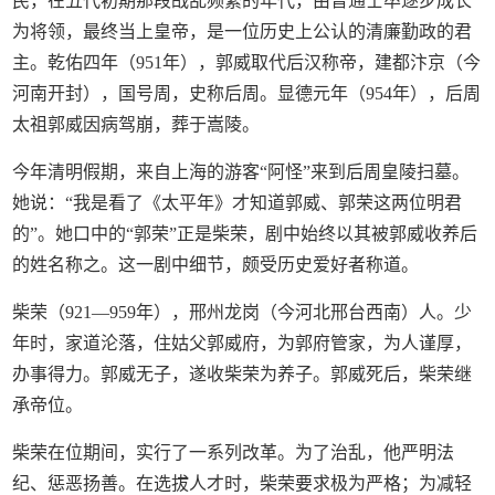
民，在五代初期那段战乱频繁的年代，由普通士卒逐步成长
为将领，最终当上皇帝，是一位历史上公认的清廉勤政的君
主。乾佑四年（951年），郭威取代后汉称帝，建都汴京（今
河南开封），国号周，史称后周。显德元年（954年），后周
太祖郭威因病驾崩，葬于嵩陵。
今年清明假期，来自上海的游客“阿怪”来到后周皇陵扫墓。
她说：“我是看了《太平年》才知道郭威、郭荣这两位明君
的”。她口中的“郭荣”正是柴荣，剧中始终以其被郭威收养后
的姓名称之。这一剧中细节，颇受历史爱好者称道。
柴荣（921—959年），邢州龙岗（今河北邢台西南）人。少
年时，家道沦落，住姑父郭威府，为郭府管家，为人谨厚，
办事得力。郭威无子，遂收柴荣为养子。郭威死后，柴荣继
承帝位。
柴荣在位期间，实行了一系列改革。为了治乱，他严明法
纪、惩恶扬善。在选拔人才时，柴荣要求极为严格；为减轻