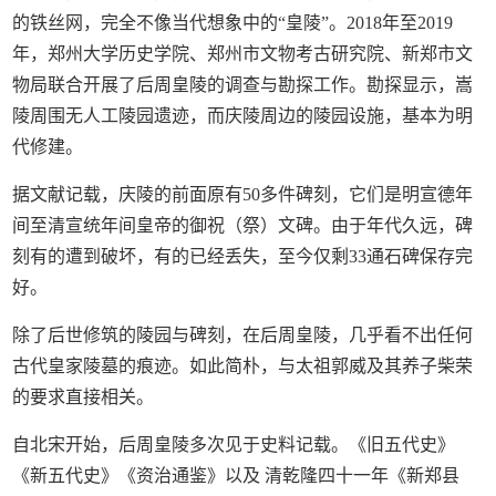
的铁丝网，完全不像当代想象中的“皇陵”。2018年至2019
年，郑州大学历史学院、郑州市文物考古研究院、新郑市文
物局联合开展了后周皇陵的调查与勘探工作。勘探显示，嵩
陵周围无人工陵园遗迹，而庆陵周边的陵园设施，基本为明
代修建。
据文献记载，庆陵的前面原有50多件碑刻，它们是明宣德年
间至清宣统年间皇帝的御祝（祭）文碑。由于年代久远，碑
刻有的遭到破坏，有的已经丢失，至今仅剩33通石碑保存完
好。
除了后世修筑的陵园与碑刻，在后周皇陵，几乎看不出任何
古代皇家陵墓的痕迹。如此简朴，与太祖郭威及其养子柴荣
的要求直接相关。
自北宋开始，后周皇陵多次见于史料记载。《旧五代史》
《新五代史》《资治通鉴》以及 清乾隆四十一年《新郑县