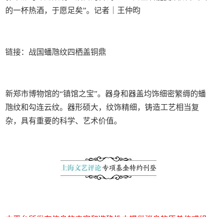
的一杯热酒，于愿足矣”。记者｜王仲昀
链接：战国蟠虺纹四栖盖铜鼎
新郑市博物馆的“镇馆之宝”。器身和器盖均饰细密繁缛的蟠
虺纹和勾连云纹。器形硕大，纹饰精细，铸造工艺相当复
杂，具有重要的科学、艺术价值。