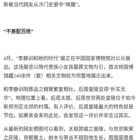
新被当代网友从冷门史册中“唤醒”。
“不差配百姓”
4月，“李静训和她的时代”展正在中国国家博物馆对公众展
出。这场展览以隋代贵族小女孩墓葬文物为引，首次将国博
馆藏240余件（套）相关文物较为完整地展示出来。
和李静训陪葬品之精致繁复相比，后周皇陵显得“朴实无
华”。地理位置上看，后周太祖、后周世宗两处皇陵位于如今
新郑市区北郊的村落。有人评价，后周皇陵最大的特色就是
节俭。如果亲身来到此处，会发现这一评价并非言过其实。
从最新的网友晒图可以看到，太祖郭威之嵩陵，与世宗柴荣
之庆陵，背朝黄土，树木与草丛不规则地生长，周围是简易