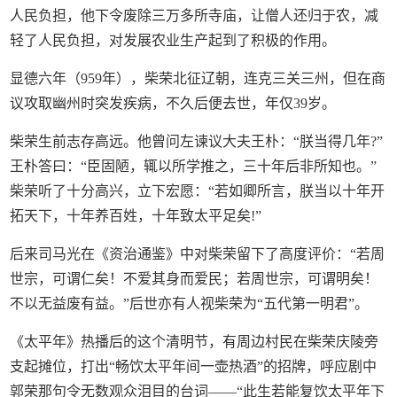
人民负担，他下令废除三万多所寺庙，让僧人还归于农，减
轻了人民负担，对发展农业生产起到了积极的作用。
显德六年（959年），柴荣北征辽朝，连克三关三州，但在商
议攻取幽州时突发疾病，不久后便去世，年仅39岁。
柴荣生前志存高远。他曾问左谏议大夫王朴：“朕当得几年?”
王朴答曰：“臣固陋，辄以所学推之，三十年后非所知也。”
柴荣听了十分高兴，立下宏愿：“若如卿所言，朕当以十年开
拓天下，十年养百姓，十年致太平足矣!”
后来司马光在《资治通鉴》中对柴荣留下了高度评价：“若周
世宗，可谓仁矣！不爱其身而爱民；若周世宗，可谓明矣！
不以无益废有益。”后世亦有人视柴荣为“五代第一明君”。
《太平年》热播后的这个清明节，有周边村民在柴荣庆陵旁
支起摊位，打出“畅饮太平年间一壶热酒”的招牌，呼应剧中
郭荣那句令无数观众泪目的台词——“此生若能复饮太平年下