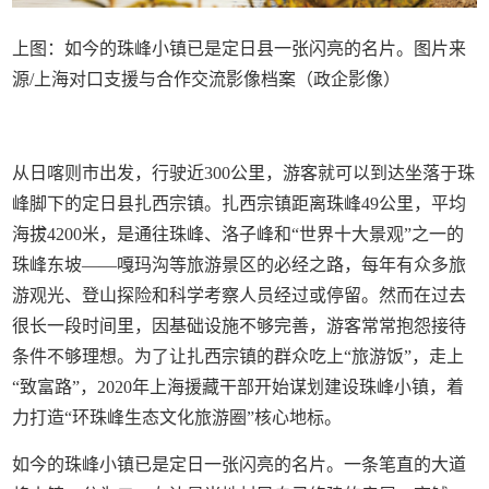
上图：如今的珠峰小镇已是定日县一张闪亮的名片。图片来
源/上海对口支援与合作交流影像档案（政企影像）
从日喀则市出发，行驶近300公里，游客就可以到达坐落于珠
峰脚下的定日县扎西宗镇。扎西宗镇距离珠峰49公里，平均
海拔4200米，是通往珠峰、洛子峰和“世界十大景观”之一的
珠峰东坡——嘎玛沟等旅游景区的必经之路，每年有众多旅
游观光、登山探险和科学考察人员经过或停留。然而在过去
很长一段时间里，因基础设施不够完善，游客常常抱怨接待
条件不够理想。为了让扎西宗镇的群众吃上“旅游饭”，走上
“致富路”，2020年上海援藏干部开始谋划建设珠峰小镇，着
力打造“环珠峰生态文化旅游圈”核心地标。
如今的珠峰小镇已是定日一张闪亮的名片。一条笔直的大道