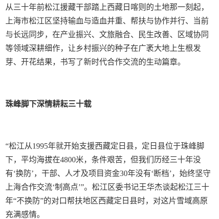
从三十年前松江援藏干部踏上西藏日喀则的土地那一刻起，
上海市松江区坚持输血与造血并重、帮扶与协作并行、当前
与长远同步，在产业振兴、文旅融合、民生改善、区域协同
等领域深耕细作，让乡村振兴的种子在广袤大地上生根发
芽、开花结果，书写了新时代合作交流的生动篇章。
珠峰脚下深情耕耘三十载
“松江从1995年就开始支援西藏定日县，定日县位于珠峰脚
下，平均海拔在4800米，条件艰苦，但我们历经三十年没
有‘换防’，干部、人才及项目资金30年没有‘断档’，始终坚守
上海合作交流‘制高点’”。松江区委书记王华杰谈起松江三十
年“不换防”的对口帮扶地区西藏定日县时，对这片雪域高原
充满感情。