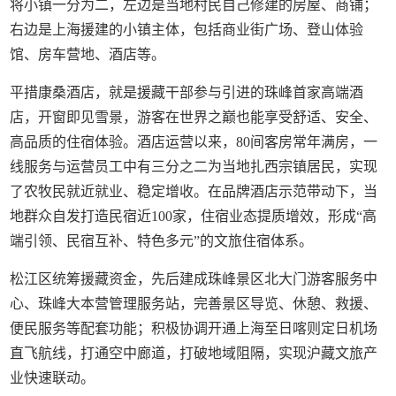
将小镇一分为二，左边是当地村民自己修建的房屋、商铺；
右边是上海援建的小镇主体，包括商业街广场、登山体验
馆、房车营地、酒店等。
平措康桑酒店，就是援藏干部参与引进的珠峰首家高端酒
店，开窗即见雪景，游客在世界之巅也能享受舒适、安全、
高品质的住宿体验。酒店运营以来，80间客房常年满房，一
线服务与运营员工中有三分之二为当地扎西宗镇居民，实现
了农牧民就近就业、稳定增收。在品牌酒店示范带动下，当
地群众自发打造民宿近100家，住宿业态提质增效，形成“高
端引领、民宿互补、特色多元”的文旅住宿体系。
松江区统筹援藏资金，先后建成珠峰景区北大门游客服务中
心、珠峰大本营管理服务站，完善景区导览、休憩、救援、
便民服务等配套功能；积极协调开通上海至日喀则定日机场
直飞航线，打通空中廊道，打破地域阻隔，实现沪藏文旅产
业快速联动。