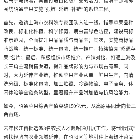
远高于马铃薯，具备打造百亿级产业的潜力。援滇干部随即
围绕昭通苹果实施“强链+延链+补链”的系统工程。
首先，邀请上海市农科院专家团队入驻一线，指导苹果品种
改良、标准化种植、科学修剪、病虫害绿色防控，建设高标
准示范园，全面提升果品品质与商品率；其次，实施商标品
牌战略，统一标准、统一包装、统一推广，持续擦亮“昭通苹
果”名片；最后，积极组织市场推介、产销对接，打通上海及
长三角主流销售渠道，提升品牌影响力与市场占有率。同
时，大力延伸产业链，推动苹果产业从单一鲜果生产，向清
洗分级、标准化包装、加工贮藏、冷链物流、电子商务、休
闲体验等全链条转型，显著提升产品附加值与抗风险能力。
如今，昭通苹果综合产值突破150亿元，从高原果园走向长三
角市场。
去年松江首批选派3名农技人才赴昭通开展工作，将“组团式”
帮扶经验向农业领域延伸，在昭阳区等地引种上海绿叶菜品