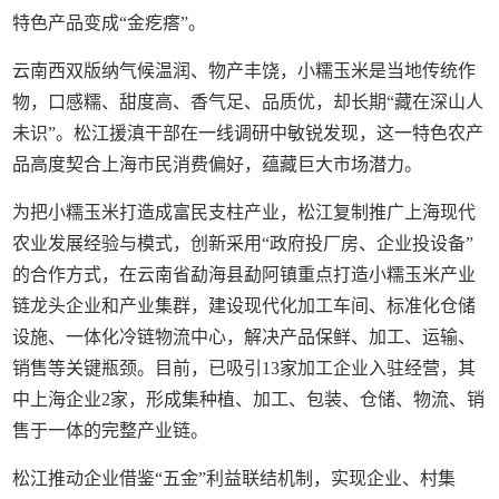
特色产品变成“金疙瘩”。
云南西双版纳气候温润、物产丰饶，小糯玉米是当地传统作
物，口感糯、甜度高、香气足、品质优，却长期“藏在深山人
未识”。松江援滇干部在一线调研中敏锐发现，这一特色农产
品高度契合上海市民消费偏好，蕴藏巨大市场潜力。
为把小糯玉米打造成富民支柱产业，松江复制推广上海现代
农业发展经验与模式，创新采用“政府投厂房、企业投设备”
的合作方式，在云南省勐海县勐阿镇重点打造小糯玉米产业
链龙头企业和产业集群，建设现代化加工车间、标准化仓储
设施、一体化冷链物流中心，解决产品保鲜、加工、运输、
销售等关键瓶颈。目前，已吸引13家加工企业入驻经营，其
中上海企业2家，形成集种植、加工、包装、仓储、物流、销
售于一体的完整产业链。
松江推动企业借鉴“五金”利益联结机制，实现企业、村集