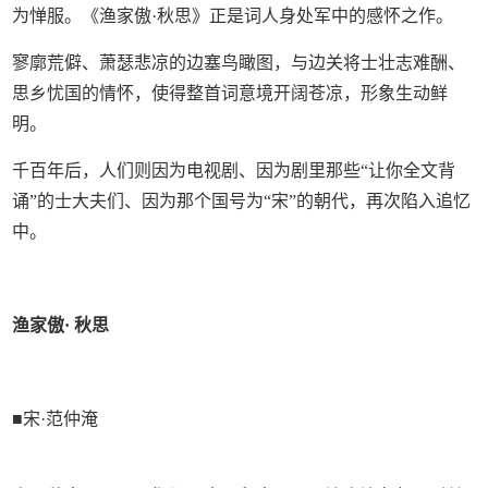
为惮服。《渔家傲·秋思》正是词人身处军中的感怀之作。
寥廓荒僻、萧瑟悲凉的边塞鸟瞰图，与边关将士壮志难酬、
思乡忧国的情怀，使得整首词意境开阔苍凉，形象生动鲜
明。
千百年后，人们则因为电视剧、因为剧里那些“让你全文背
诵”的士大夫们、因为那个国号为“宋”的朝代，再次陷入追忆
中。
渔家傲· 秋思
■宋·范仲淹