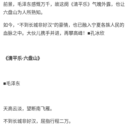
前景，毛泽东感慨万千，故这阕《清平乐》气魄外露，也让
六盘山为人所熟知。
如今，“不到长城非好汉”的豪情，也已融入宁夏各族人民的
血脉之中。大伙儿携手并进，再攀高峰！■孔冰欣
《清平乐·六盘山》
■毛泽东
天高云淡，望断南飞雁。
不到长城非好汉，屈指行程二万。